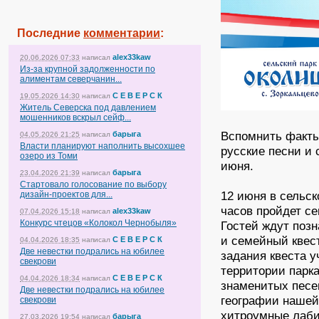
Последние
комментарии
:
alex33kaw
20.06.2026 07:33
написал
Из-за крупной задолженности по
алиментам северчанин...
С Е В Е Р С К
19.05.2026 14:30
написал
Житель Северска под давлением
мошенников вскрыл сейф...
Вспомнить факты
барыга
04.05.2026 21:25
написал
Власти планируют наполнить высохшее
русские песни и 
озеро из Томи
июня.
барыга
23.04.2026 21:39
написал
Стартовало голосование по выбору
12 июня в сельск
дизайн-проектов для...
часов пройдет с
alex33kaw
07.04.2026 15:18
написал
Конкурс чтецов «Колокол Чернобыля»
Гостей ждут поз
и семейный квест
С Е В Е Р С К
04.04.2026 18:35
написал
Две невестки подрались на юбилее
задания квеста у
свекрови
территории парк
С Е В Е Р С К
04.04.2026 18:34
написал
знаменитых песе
Две невестки подрались на юбилее
географии нашей
свекрови
хитроумные лаб
барыга
27.03.2026 19:54
написал