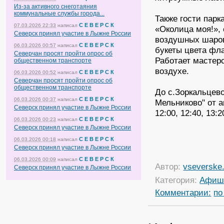
Из-за активного снеготаяния
коммунальные службы города...
Также гости парк
С Е В Е Р С К
07.03.2026 22:33
написал
«Околица моя!», 
Северск принял участие в Лыжне России
воздушных шаров
С Е В Е Р С К
06.03.2026 00:57
написал
букеты цвета фла
Северчан просят пройти опрос об
Работает мастер
общественном транспорте
воздухе.
С Е В Е Р С К
06.03.2026 00:52
написал
Северчан просят пройти опрос об
общественном транспорте
До с.Зоркальцев
С Е В Е Р С К
06.03.2026 00:37
написал
Мельниково" от ав
Северск принял участие в Лыжне России
12:00, 12:40, 13:2
С Е В Е Р С К
06.03.2026 00:23
написал
Северск принял участие в Лыжне России
С Е В Е Р С К
06.03.2026 00:18
написал
Северск принял участие в Лыжне России
С Е В Е Р С К
06.03.2026 00:09
написал
Автор:
vseverske.
Северск принял участие в Лыжне России
Категория:
Афиш
Комментарии:
по