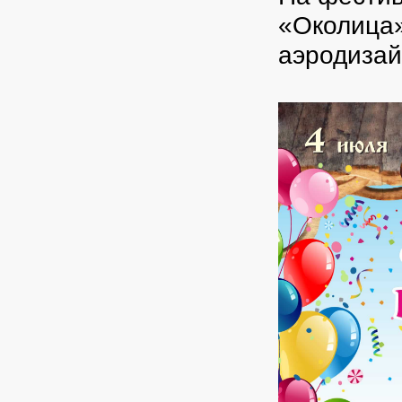
«Околица»
аэродиза