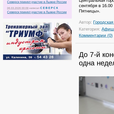
Центральная гор
Северск принял участие в Лыжне России
сентября в 16.00
С Е В Е Р С К
06.03.2026 00:09
написал
Пятницы».
Северск принял участие в Лыжне России
Автор:
Городская
Категория:
Афиш
Комментарии (0)
До 7-й ко
одна неде