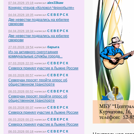
alex33kaw
07.04.2026 15:18
написал
Конкурс чтецов «Колокол Чернобыля»
С Е В Е Р С К
04.04.2026 18:35
написал
Две невестки подрались на юбилее
свекрови
С Е В Е Р С К
04.04.2026 18:34
написал
Две невестки подрались на юбилее
свекрови
барыга
27.03.2026 19:54
написал
Из-за активного снеготаяния
коммунальные службы города...
С Е В Е Р С К
07.03.2026 22:33
написал
Северск принял участие в Лыжне России
С Е В Е Р С К
06.03.2026 00:57
написал
Северчан просят пройти опрос об
общественном транспорте
С Е В Е Р С К
06.03.2026 00:52
написал
Северчан просят пройти опрос об
общественном транспорте
С Е В Е Р С К
06.03.2026 00:37
написал
Северск принял участие в Лыжне России
С Е В Е Р С К
06.03.2026 00:23
написал
Северск принял участие в Лыжне России
С Е В Е Р С К
06.03.2026 00:18
написал