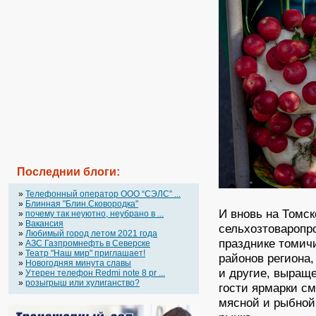
Последнии блоги:
»
Телефонный оператор OOO “СЭЛС” ...
»
Блинная "Блин.Сковородка"
И вновь на Томс
»
почему так неуютно, неубрано в ...
»
Вакансия
сельхозтоваропр
»
Любимый город летом 2021 года
празднике томичи
»
АЗС Газпромнефть в Северске
»
Театр "Наш мир" приглашает!
районов региона,
»
Новогодняя минута славы
и другие, выраще
»
Утерен телефон Redmi note 8 pr ...
»
розыгрыш или хулиганство?
гости ярмарки с
мясной и рыбной