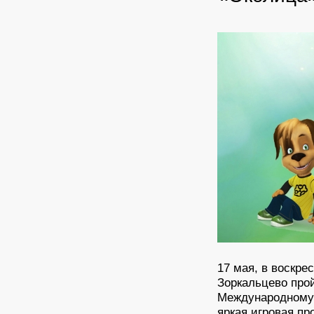
17 мая, в воскре
Зоркальцево про
Международному 
яркая игровая п