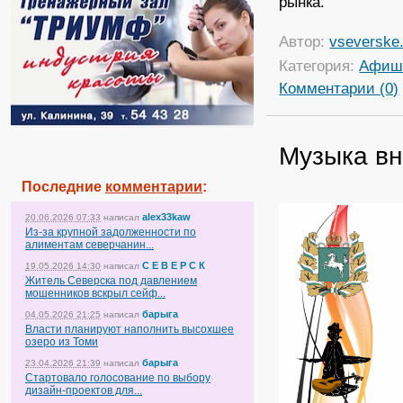
рынка.
Автор:
vseverske.
Категория:
Афиш
Комментарии (0)
Музыка в
Последние
комментарии
:
alex33kaw
20.06.2026 07:33
написал
Из-за крупной задолженности по
алиментам северчанин...
С Е В Е Р С К
19.05.2026 14:30
написал
Житель Северска под давлением
мошенников вскрыл сейф...
барыга
04.05.2026 21:25
написал
Власти планируют наполнить высохшее
озеро из Томи
барыга
23.04.2026 21:39
написал
Стартовало голосование по выбору
дизайн-проектов для...