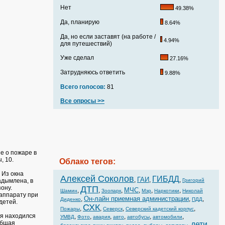
Нет
49.38%
Да, планирую
8.64%
Да, но если заставят (на работе /
4.94%
для путешествий)
Уже сделал
27.16%
Затрудняюсь ответить
9.88%
Всего голосов:
81
Все опросы >>
е о пожаре в
, 10.
Облако тегов:
 Из окна
Алексей Соколов
ГИБДД
ГАИ
,
,
,
адымлена, в
Григорий
ону.
ДТП
МЧС
,
,
,
,
,
,
Шамин
Зоопарк
Мэр
Наркотики
Николай
аппарату при
Он-лайн приемная администрации
,
,
,
Диденко
ПДД
детей.
СХК
,
,
,
,
Пожары
Северск
Северский кадетский корпус
ия находился
,
,
,
,
,
,
УМВД
Фото
авария
авто
автобусы
автомобили
Общая
дети