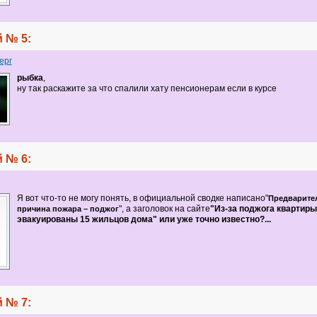
 № 5:
ерг
рыбка
,
ну так раскажите за что спалили хату пенсионерам если в курсе
 № 6:
Я вот что-то не могу понять, в официальной сводке написано"
Предварите
", а заголовок на сайте
"Из-за поджога квартиры
причина пожара – поджог
эвакуированы 15 жильцов дома
"
или уже точно известно?...
 № 7: