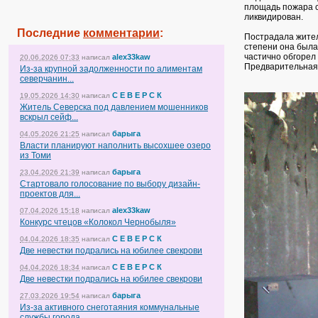
площадь пожара со
ликвидирован.
Последние
комментарии
:
Пострадала жител
степени она была
частично обгорел 
alex33kaw
20.06.2026 07:33
написал
Предварительная 
Из-за крупной задолженности по алиментам
северчанин...
С Е В Е Р С К
19.05.2026 14:30
написал
Житель Северска под давлением мошенников
вскрыл сейф...
барыга
04.05.2026 21:25
написал
Власти планируют наполнить высохшее озеро
из Томи
барыга
23.04.2026 21:39
написал
Стартовало голосование по выбору дизайн-
проектов для...
alex33kaw
07.04.2026 15:18
написал
Конкурс чтецов «Колокол Чернобыля»
С Е В Е Р С К
04.04.2026 18:35
написал
Две невестки подрались на юбилее свекрови
С Е В Е Р С К
04.04.2026 18:34
написал
Две невестки подрались на юбилее свекрови
барыга
27.03.2026 19:54
написал
Из-за активного снеготаяния коммунальные
службы города...