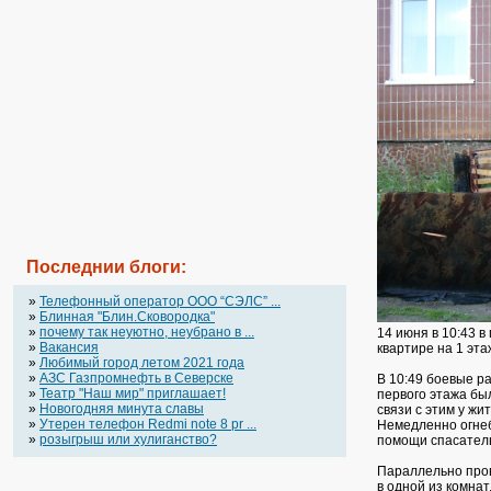
Последнии блоги:
»
Телефонный оператор OOO “СЭЛС” ...
»
Блинная "Блин.Сковородка"
»
почему так неуютно, неубрано в ...
14 июня в 10:43 
»
Вакансия
квартире на 1 эта
»
Любимый город летом 2021 года
»
АЗС Газпромнефть в Северске
В 10:49 боевые р
»
Театр "Наш мир" приглашает!
первого этажа был
»
Новогодняя минута славы
связи с этим у жи
»
Утерен телефон Redmi note 8 pr ...
Немедленно огнеб
»
розыгрыш или хулиганство?
помощи спасатель
Параллельно пров
в одной из комнат