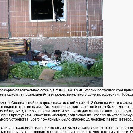
в пожарно-спасательную службу СУ ФПС № 8 МЧС России поступило сообщени
же в одном из подъездов 9-ти этажного панельного дома по адресу ул. Победы
асчеты Специальной пожарно-спасательной части № 2 были на месте вызова.
о видно открытое пламя. Вся лестничная клетка с 1 по 9 этаж была плотно з
телей подъезда не было возможности без риска для жизни покинуть опасную з
орцы приступили к спасению жильцов, подключая их к своему дыхательному 
ного устройства. Всего пожарными было спасено 15 человек, из них четверо 
одилась разведка в горящей квартире. Было установлено, что очаг возгоран
, где горели диван и кресло, а также находившиеся в комнате вещи и тряпки. 