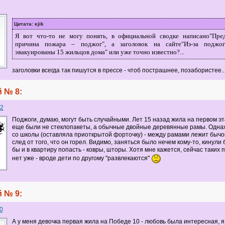
Цитата: ejik
Я вот что-то не могу понять, в официальной сводке написано"Пред
причина пожара – поджог", а заголовок на сайте"Из-за поджо
эвакуированы 15 жильцов дома" или уже точно известно?...
заголовки всегда так пишутся в прессе - чтоб пострашнее, позабористее..
 № 8:
2
Поджоги, думаю, могут быть случайными. Лет 15 назад жила на первом эт
еще были не стеклопакеты, а обычные двойные деревянные рамы. Одн
со школы (оставляла приоткрытой форточку) - между рамами лежит бычок
след от того, что он горел. Видимо, заняться было нечем кому-то, кинули 
бы и в квартиру попасть - ковры, шторы. Хотя мне кажется, сейчас таких 
нет уже - вроде дети по другому "развлекаются"
 № 9:
0
А у меня девочка первая жила на Победе 10 - любовь была интересная, я 