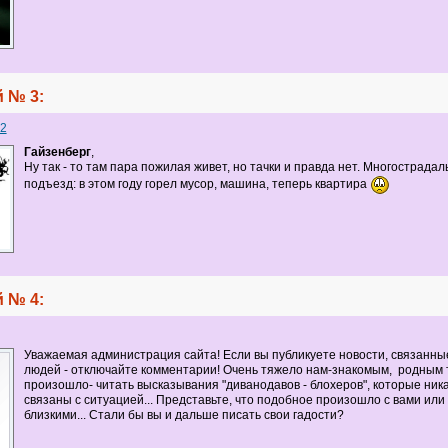
 № 3:
2
Гайзенберг
,
Ну так - то там пара пожилая живет, но тачки и правда нет. Многострада
подъезд: в этом году горел мусор, машина, теперь квартира
 № 4:
Уважаемая администрация сайта! Если вы публикуете новости, связанны
людей - отключайте комментарии! Очень тяжело нам-знакомым, родным те
произошло- читать высказывания "диванодавов - блохеров", которые ника
связаны с ситуацией... Представьте, что подобное произошло с вами ил
близкими... Стали бы вы и дальше писать свои гадости?