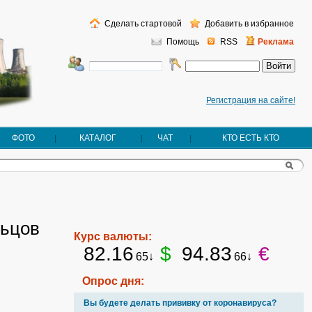
Сделать стартовой
Добавить в избранное
Помощь
RSS
Реклама
Регистрация на сайте!
ФОТО
КАТАЛОГ
ЧАТ
КТО ЕСТЬ КТО
льцов
Курс валюты:
82.16
$
94.83
€
65↓
66↓
Опрос дня:
Вы будете делать прививку от коронавируса?