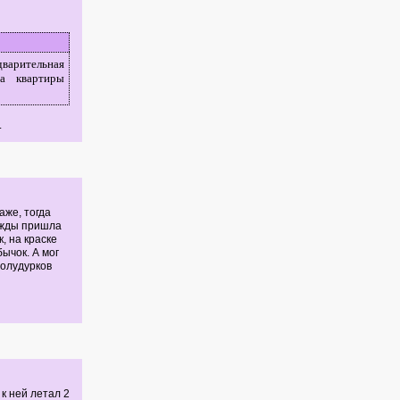
варительная
га квартиры
.
аже, тогда
ажды пришла
, на краске
бычок. А мог
полудурков
к ней летал 2