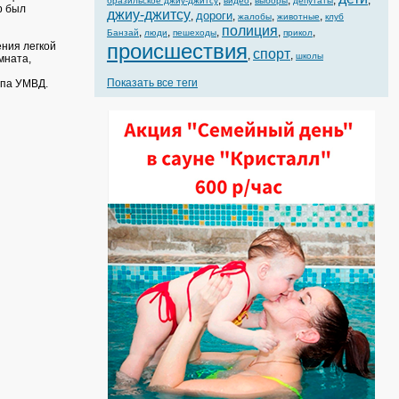
,
,
,
,
,
бразильское джиу-джитсу
видео
выборы
депутаты
р был
джиу-джитсу
дороги
,
,
,
,
жалобы
животные
клуб
полиция
,
,
,
,
,
Банзай
люди
пешеходы
прикол
происшествия
ения легкой
спорт
,
,
школы
мната,
Показать все теги
ппа УМВД.