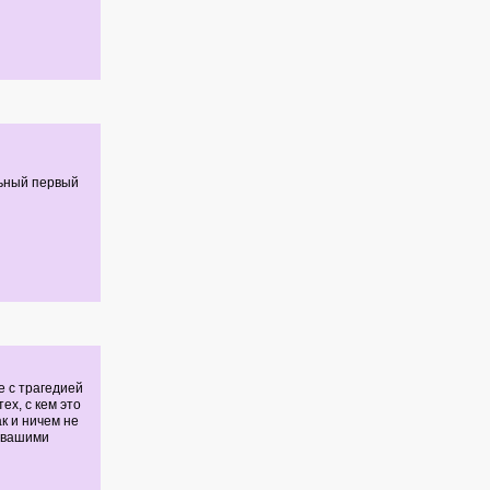
льный первый
е с трагедией
х, с кем это
к и ничем не
и вашими