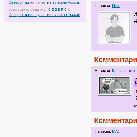
Северск принял участие в Лыжне России
Написал:
Irbes
С Е В Е Р С К
06.03.2026 00:09
написал
Ж
Северск принял участие в Лыжне России
д
Комментари
Написал:
Kapitalin-nike
А
м
Комментари
Написал:
BVD