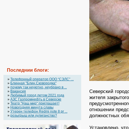
Последнии блоги:
»
Телефонный оператор OOO “СЭЛС” ...
»
Блинная "Блин.Сковородка"
»
почему так неуютно, неубрано в ...
Северский городс
»
Вакансия
»
Любимый город летом 2021 года
жителя закрытог
»
АЗС Газпромнефть в Северске
предусмотренного
»
Театр "Наш мир" приглашает!
»
Новогодняя минута славы
отношении предс
»
Утерен телефон Redmi note 8 pr ...
должностных обя
»
розыгрыш или хулиганство?
Установлено, что