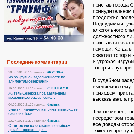
пристав города С
принудительном 
предложил после
Подсудимый, уже
алкогольного опь
должностного лиц
пристав вызвал н
помощи. Когда в
схватил топор и 
и угрожая изруб
Последние
комментарии
:
топор из рук пре
alex33kaw
20.06.2026 07:33
написал
Из-за крупной задолженности по
В судебном засе
алиментам северчанин...
вменяемого ему п
С Е В Е Р С К
19.05.2026 14:30
написал
приходом пристав
Житель Северска под давлением
мошенников вскрыл сейф...
высказывал, а пр
барыга
04.05.2026 21:25
написал
Власти планируют наполнить высохшее
Тем не менее, г
озеро из Томи
посредством гра
барыга
23.04.2026 21:39
написал
все доводы стор
Стартовало голосование по выбору
тяжести преступ
дизайн-проектов для...