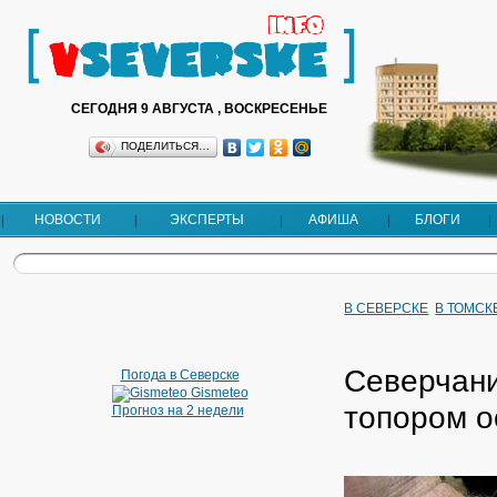
СЕГОДНЯ 9 АВГУСТА , ВОСКРЕСЕНЬЕ
ПОДЕЛИТЬСЯ…
НОВОСТИ
ЭКСПЕРТЫ
АФИША
БЛОГИ
В СЕВЕРСКЕ
В ТОМСК
Северчани
Погода в Северске
Gismeteo
топором о
Прогноз на 2 недели