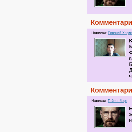
Комментари
Написал:
Евгений Харл
K
М
Ф
в
Б
Д
ч
Комментари
Написал:
Гайзенберг
Е
ж
н