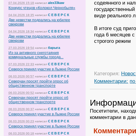
содеянного и нал
alex33kaw
07.04.2026 15:18
написал
Конкурс чтецов «Колокол Чернобыля»
государственный
виде реального 
С Е В Е Р С К
04.04.2026 18:35
написал
Две невестки подрались на юбилее
свекрови
В итоге суд приг
С Е В Е Р С К
04.04.2026 18:34
написал
года 6 месяцев 
Две невестки подрались на юбилее
строгого режим
свекрови
барыга
27.03.2026 19:54
написал
Из-за активного снеготаяния
коммунальные службы города...
С Е В Е Р С К
07.03.2026 22:33
написал
Северск принял участие в Лыжне России
Категория:
Новос
С Е В Е Р С К
06.03.2026 00:57
написал
Комментарии:
по
Северчан просят пройти опрос об
общественном транспорте
С Е В Е Р С К
06.03.2026 00:52
написал
Северчан просят пройти опрос об
Информац
общественном транспорте
С Е В Е Р С К
06.03.2026 00:37
написал
Посетители, наход
Северск принял участие в Лыжне России
комментарии в дан
С Е В Е Р С К
06.03.2026 00:23
написал
Северск принял участие в Лыжне России
Комментари
С Е В Е Р С К
06.03.2026 00:18
написал