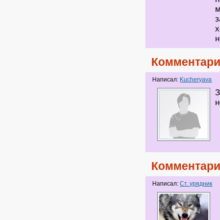
м
з
х
н
Комментари
Написал:
Kucheryava
З
н
Комментари
Написал:
Ст. урядник