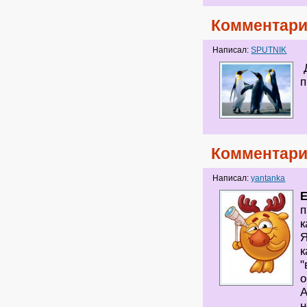
Комментари
Написал:
SPUTNIK
Д
п
Комментари
Написал:
yantanka
Е
п
к
Я
к
"
о
А
н