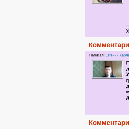
-
Х
Комментари
Написал:
Евгений Харл
Г
д
г
д
м
д
Комментари