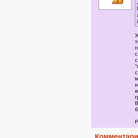
Х
т
г
с
с
"
м
н
к
г
В
б
P
Комментари