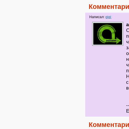
Комментари
Написал:
gigi
a
С
п
ч
з
о
н
ч
п
Н
с
в
-
Е
Комментари