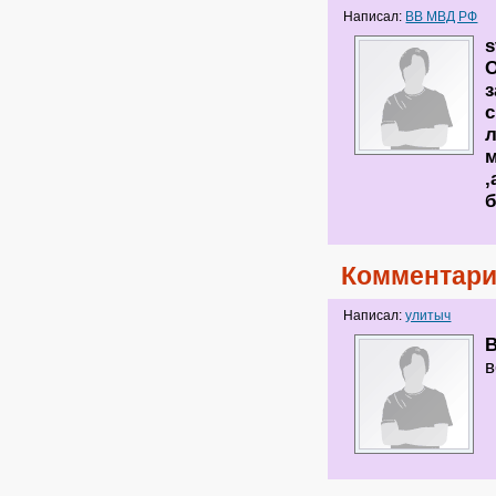
Написал:
ВВ МВД РФ
О
з
с
л
м
,
Комментари
Написал:
улитыч
в