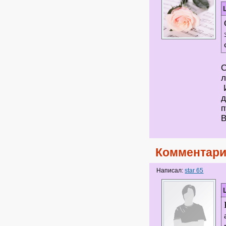
С
л
И
д
п
В
Комментари
Написал:
star 65