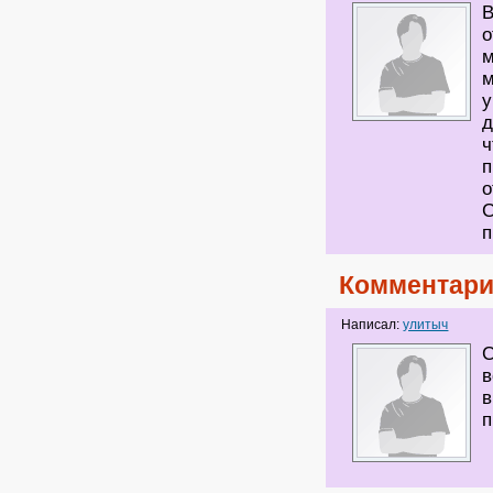
В
о
м
м
у
д
ч
п
о
С
п
Комментари
Написал:
улитыч
С
в
в
п