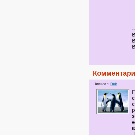
-
В
В
В
Комментари
Написал:
Duk
П
с
с
р
э
е
к
И