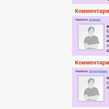
Комментари
Написал:
svoboda
a
С
н
к
т
к
Комментари
Написал:
SergeyHasan
м
с