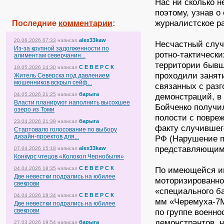
Нас ни сколько 
поэтому, узнав 
журналистское р
Последние
комментарии
:
alex33kaw
20.06.2026 07:33
написал
Несчастный случ
Из-за крупной задолженности по
ротно-тактически
алиментам северчанин...
территории бывше
С Е В Е Р С К
19.05.2026 14:30
написал
проходили занят
Житель Северска под давлением
мошенников вскрыл сейф...
связанных с раз
барыга
04.05.2026 21:25
написал
демонстраций, в 
Власти планируют наполнить высохшее
Бойченко получи
озеро из Томи
полости с повреж
барыга
23.04.2026 21:39
написал
факту случившего
Стартовало голосование по выбору
дизайн-проектов для...
РФ (Нарушение п
представляющим
alex33kaw
07.04.2026 15:18
написал
Конкурс чтецов «Колокол Чернобыля»
С Е В Е Р С К
По имеющейся ин
04.04.2026 18:35
написал
Две невестки подрались на юбилее
моторизированног
свекрови
«специального б
С Е В Е Р С К
04.04.2026 18:34
написал
мм «Черемуха-7М
Две невестки подрались на юбилее
свекрови
по группе военн
демонстрантов, 
барыга
27.03.2026 19:54
написал