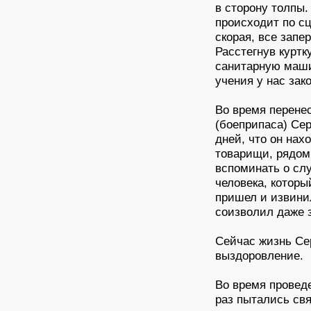
в сторону толпы.
происходит по сц
скорая, все запе
Расстегнув куртк
санитарную маши
учения у нас за
Во время перене
(боеприпаса) Се
дней, что он нах
товарищи, рядом 
вспоминать о сл
человека, которы
пришел и извинил
соизволил даже з
Сейчас жизнь Се
выздоровление.
Во время провед
раз пытались св