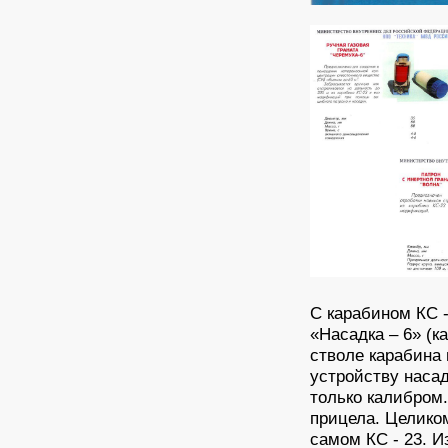
С карабином КС 
«Насадка – 6» (к
стволе карабина 
устройству наса
только калибром
прицела. Целико
самом КС - 23. 