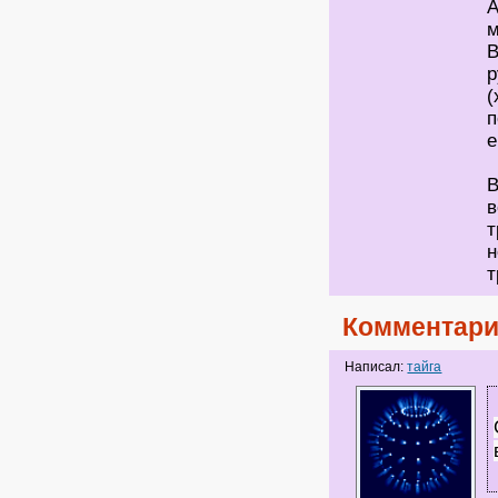
А
м
В
р
(
п
е
В
в
т
н
т
Комментари
Написал:
тайга