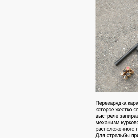
Перезарядка кар
которое жестко с
выстреле запирае
механизм курков
расположенного п
Для стрельбы п