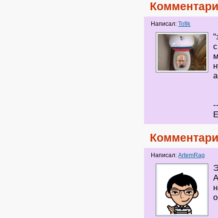
Комментари
Написал:
Tofik
"
с
м
н
а
-
Е
Комментари
Написал:
ArtemRag
Э
А
н
о