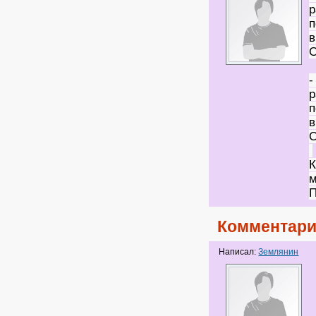
р
п
в
-
р
п
в
К
м
Комментари
Написал:
Землянин