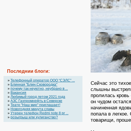
Последнии блоги:
»
Телефонный оператор OOO “СЭЛС” ...
Сейчас это тихо
»
Блинная "Блин.Сковородка"
слышны выстрелы
»
почему так неуютно, неубрано в ...
»
Вакансия
пролилась кровь
»
Любимый город летом 2021 года
он чудом осталс
»
АЗС Газпромнефть в Северске
»
Театр "Наш мир" приглашает!
начиненная ядови
»
Новогодняя минута славы
попала в легкое.
»
Утерен телефон Redmi note 8 pr ...
»
розыгрыш или хулиганство?
товарищи, проше