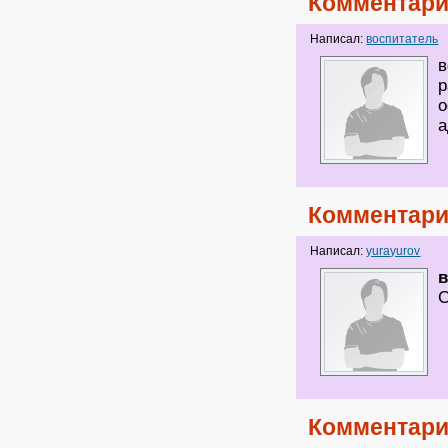
Комментари
Написал:
воспитатель
в
р
о
а
Комментари
Написал:
yurayurov
в
С
Комментари