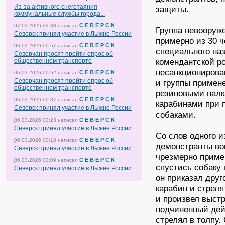
Из-за активного снеготаяния
защиты.
коммунальные службы города...
С Е В Е Р С К
07.03.2026 22:33
написал
Группа невооруж
Северск принял участие в Лыжне России
примерно из 30 
С Е В Е Р С К
06.03.2026 00:57
написал
специального наз
Северчан просят пройти опрос об
комендантской ро
общественном транспорте
несанкционирова
С Е В Е Р С К
06.03.2026 00:52
написал
Северчан просят пройти опрос об
и группы примен
общественном транспорте
резиновыми пал
С Е В Е Р С К
06.03.2026 00:37
написал
карабинами при п
Северск принял участие в Лыжне России
собаками.
С Е В Е Р С К
06.03.2026 00:23
написал
Северск принял участие в Лыжне России
Со слов одного и
С Е В Е Р С К
06.03.2026 00:18
написал
демонстранты во
Северск принял участие в Лыжне России
чрезмерно приме
С Е В Е Р С К
06.03.2026 00:09
написал
спустись собаку 
Северск принял участие в Лыжне России
он приказал дру
карабин и стрел
и произвел выстр
подчиненный дейс
стрелял в толпу.