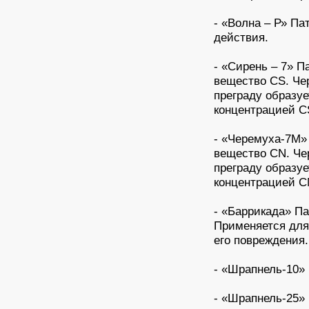
- «Волна – Р» Па
действия.
- «Сирень – 7» 
вещество CS. Чер
преграду образуе
концентрацией C
- «Черемуха-7М»
вещество CN. Чер
преграду образуе
концентрацией C
- «Баррикада» Па
Применяется для
его повреждения.
- «Шрапнель-10» 
- «Шрапнель-25» 