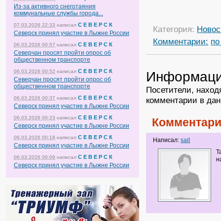
Из-за активного снеготаяния
коммунальные службы города...
С Е В Е Р С К
07.03.2026 22:33
написал
Категория:
Новос
Северск принял участие в Лыжне России
Комментарии:
по
С Е В Е Р С К
06.03.2026 00:57
написал
Северчан просят пройти опрос об
общественном транспорте
С Е В Е Р С К
06.03.2026 00:52
написал
Информац
Северчан просят пройти опрос об
общественном транспорте
Посетители, наход
С Е В Е Р С К
06.03.2026 00:37
написал
комментарии в дан
Северск принял участие в Лыжне России
С Е В Е Р С К
06.03.2026 00:23
написал
Комментари
Северск принял участие в Лыжне России
С Е В Е Р С К
06.03.2026 00:18
написал
Написал:
sait
Северск принял участие в Лыжне России
Т
С Е В Е Р С К
06.03.2026 00:09
написал
н
Северск принял участие в Лыжне России