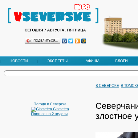
СЕГОДНЯ 7 АВГУСТА , ПЯТНИЦА
ПОДЕЛИТЬСЯ…
НОВОСТИ
ЭКСПЕРТЫ
АФИША
БЛОГИ
В СЕВЕРСКЕ
В ТОМСК
Северчани
Погода в Северске
Gismeteo
злостное 
Прогноз на 2 недели