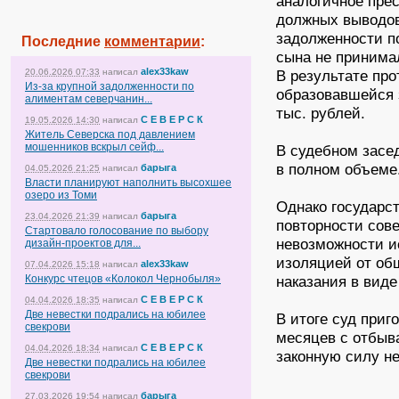
аналогичное пре
должных выводов
задолженности п
Последние
комментарии
:
сына не принима
alex33kaw
20.06.2026 07:33
написал
В результате пр
Из-за крупной задолженности по
образовавшейся 
алиментам северчанин...
тыс. рублей.
С Е В Е Р С К
19.05.2026 14:30
написал
Житель Северска под давлением
мошенников вскрыл сейф...
В судебном засе
в полном объеме
барыга
04.05.2026 21:25
написал
Власти планируют наполнить высохшее
озеро из Томи
Однако государс
барыга
23.04.2026 21:39
написал
повторности сов
Стартовало голосование по выбору
невозможности и
дизайн-проектов для...
изоляцией от об
alex33kaw
07.04.2026 15:18
написал
Конкурс чтецов «Колокол Чернобыля»
наказания в вид
С Е В Е Р С К
04.04.2026 18:35
написал
Две невестки подрались на юбилее
В итоге суд приг
свекрови
месяцев с отбыва
С Е В Е Р С К
04.04.2026 18:34
написал
законную силу не
Две невестки подрались на юбилее
свекрови
барыга
27.03.2026 19:54
написал