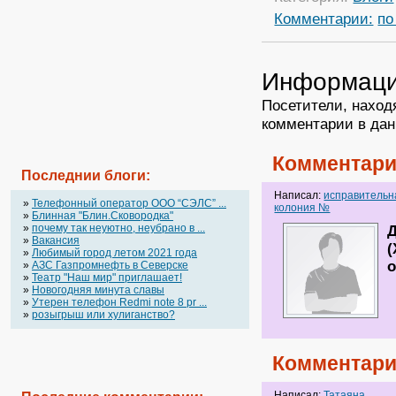
Комментарии:
по
Информац
Посетители, наход
комментарии в дан
Комментари
Последнии блоги:
Написал:
исправительн
»
Телефонный оператор OOO “СЭЛС” ...
колония №
»
Блинная "Блин.Сковородка"
»
почему так неуютно, неубрано в ...
Д
»
Вакансия
(
»
Любимый город летом 2021 года
о
»
АЗС Газпромнефть в Северске
»
Театр "Наш мир" приглашает!
»
Новогодняя минута славы
»
Утерен телефон Redmi note 8 pr ...
»
розыгрыш или хулиганство?
Комментари
Написал:
Татаяна