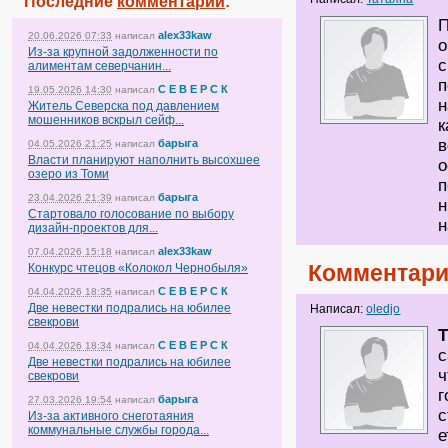
Последние
комментарии
:
П
alex33kaw
20.06.2026 07:33
написал
о
Из-за крупной задолженности по
с
алиментам северчанин...
п
С Е В Е Р С К
19.05.2026 14:30
написал
н
Житель Северска под давлением
мошенников вскрыл сейф...
к
в
барыга
04.05.2026 21:25
написал
Власти планируют наполнить высохшее
о
озеро из Томи
п
барыга
23.04.2026 21:39
написал
н
Стартовало голосование по выбору
н
дизайн-проектов для...
alex33kaw
07.04.2026 15:18
написал
Комментари
Конкурс чтецов «Колокол Чернобыля»
С Е В Е Р С К
04.04.2026 18:35
написал
Две невестки подрались на юбилее
Написал:
oledjo
свекрови
Т
С Е В Е Р С К
04.04.2026 18:34
написал
с
Две невестки подрались на юбилее
ч
свекрови
г
барыга
27.03.2026 19:54
написал
с
Из-за активного снеготаяния
коммунальные службы города...
е