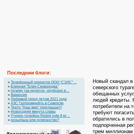
Последнии блоги:
Новый скандал в
»
Телефонный оператор OOO “СЭЛС” ...
»
Блинная "Блин.Сковородка"
северского тураг
»
почему так неуютно, неубрано в ...
обещанных услуг
»
Вакансия
»
Любимый город летом 2021 года
людей кредиты. Я
»
АЗС Газпромнефть в Северске
потребители на т
»
Театр "Наш мир" приглашает!
»
Новогодняя минута славы
требуют погасит
»
Утерен телефон Redmi note 8 pr ...
обратились в пол
»
розыгрыш или хулиганство?
подпорченная ре
трем миллионам 