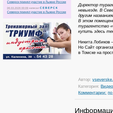
Северск принял участие в Лыжне России
Директор тураге
С Е В Е Р С К
06.03.2026 00:09
написал
невыезде. В Сев
Северск принял участие в Лыжне России
другим название
В этом помещени
турагентство «
купить здесь те
Никита Лобиков —
Но Сайт организ
в Томске на прос
Автор:
vseverske.
Категория:
Виде
Комментарии:
по
Информац