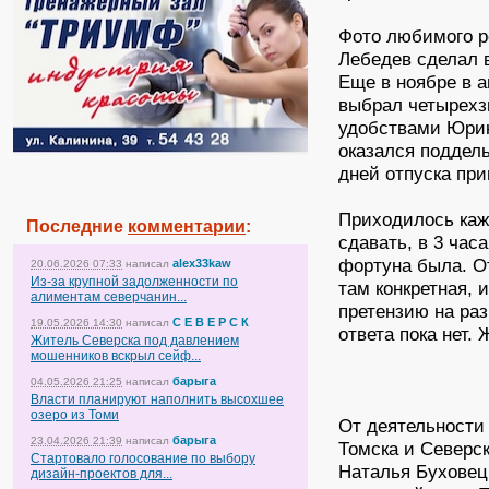
Фото любимого р
Лебедев сделал в
Еще в ноябре в а
выбрал четырехз
удобствами Юрию
оказался поддел
дней отпуска пр
Приходилось кажд
Последние
комментарии
:
сдавать, в 3 час
фортуна была. О
alex33kaw
20.06.2026 07:33
написал
Из-за крупной задолженности по
там конкретная, 
алиментам северчанин...
претензию на раз
С Е В Е Р С К
19.05.2026 14:30
написал
ответа пока нет. 
Житель Северска под давлением
мошенников вскрыл сейф...
барыга
04.05.2026 21:25
написал
Власти планируют наполнить высохшее
озеро из Томи
От деятельности
барыга
23.04.2026 21:39
написал
Томска и Северск
Стартовало голосование по выбору
Наталья Буховецк
дизайн-проектов для...