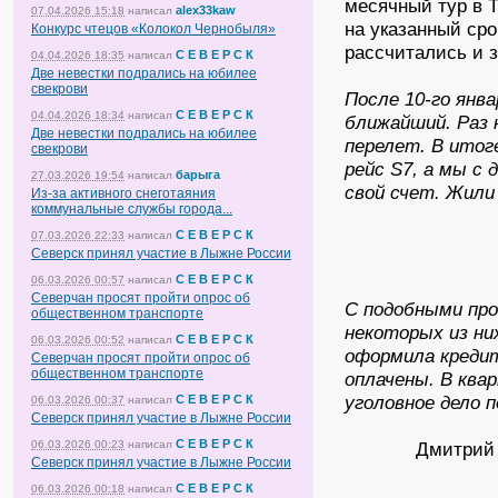
месячный тур в Т
alex33kaw
07.04.2026 15:18
написал
на указанный сро
Конкурс чтецов «Колокол Чернобыля»
рассчитались и з
С Е В Е Р С К
04.04.2026 18:35
написал
Две невестки подрались на юбилее
свекрови
После 10-го янв
С Е В Е Р С К
04.04.2026 18:34
написал
ближайший. Раз 
Две невестки подрались на юбилее
перелет. В итог
свекрови
рейс S7, а мы с
барыга
27.03.2026 19:54
написал
свой счет. Жили
Из-за активного снеготаяния
коммунальные службы города...
С Е В Е Р С К
07.03.2026 22:33
написал
Северск принял участие в Лыжне России
С Е В Е Р С К
06.03.2026 00:57
написал
Северчан просят пройти опрос об
С подобными про
общественном транспорте
некоторых из ни
С Е В Е Р С К
06.03.2026 00:52
написал
оформила креди
Северчан просят пройти опрос об
общественном транспорте
оплачены. В ква
уголовное дело 
С Е В Е Р С К
06.03.2026 00:37
написал
Северск принял участие в Лыжне России
С Е В Е Р С К
06.03.2026 00:23
написал
Дмитрий
Северск принял участие в Лыжне России
С Е В Е Р С К
06.03.2026 00:18
написал