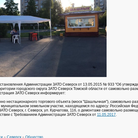
становления Администрации ЗАТО Северск от 13.05.2015 № 933 "Об утвержд
ритории городского округа ЗАТО Северск Томской области от самовольно ра
страция ЗАТО Северск информирует:
но нестационарного торгового объекта (киоск "Шашлычная"), самовольно ра
 муниципальном земельном участке, находящемся по адресу: Российская Фе
ЗАТО Северск, г. Северск, ул. Курчатова, 11б, о демонтаже самовольно разме
тствии с Требованием Администрации ЗАТО Северск от
11.05.2017
.
ти
»
Северск
»
Общество