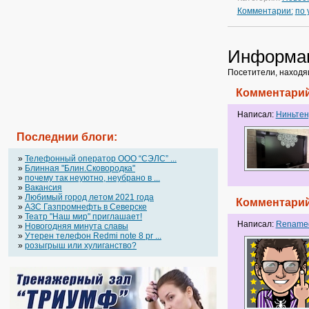
Комментарии:
по
Информа
Посетители, находя
Комментарий
Написал:
Ниньтен
Последнии блоги:
»
Телефонный оператор OOO “СЭЛС” ...
»
Блинная "Блин.Сковородка"
»
почему так неуютно, неубрано в ...
»
Вакансия
»
Любимый город летом 2021 года
Комментарий
»
АЗС Газпромнефть в Северске
»
Театр "Наш мир" приглашает!
Написал:
Rename
»
Новогодняя минута славы
»
Утерен телефон Redmi note 8 pr ...
»
розыгрыш или хулиганство?