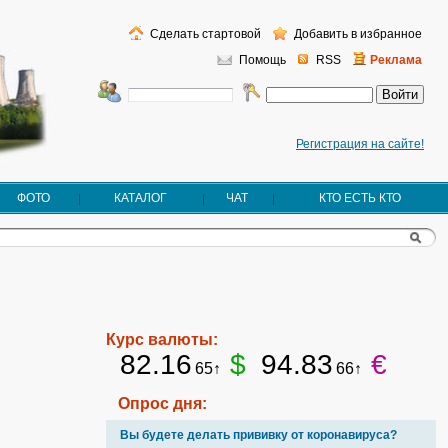
Сделать стартовой
Добавить в избранное
Помощь
RSS
Реклама
Регистрация на сайте!
ФОТО
КАТАЛОГ
ЧАТ
КТО ЕСТЬ КТО
Курс валюты:
82.16
$
94.83
€
65↑
66↑
Опрос дня:
Вы будете делать прививку от коронавируса?