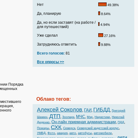
Нет
49.38%
Да, планирую
8.64%
Да, но если заставят (на работе /
4.94%
для путешествий)
Уже сделал
27.16%
Затрудняюсь ответить
9.88%
Всего голосов:
81
Все опросы >>
ении Порядка
змещенных
Облако тегов:
зместившего
дерация,
Алексей Соколов
ГИБДД
ГАИ
,
,
,
щенного
Григорий
ДТП
МЧС
,
,
,
,
,
,
Шамин
Зоопарк
Мэр
Наркотики
Николай
Он-лайн приемная администрации
,
,
,
Диденко
ПДД
СХК
,
,
,
,
Пожары
Северск
Северский кадетский корпус
,
,
,
,
,
,
УМВД
Фото
авария
авто
автобусы
автомобили
дети