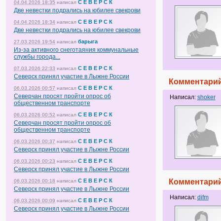
С Е В Е Р С К
04.04.2026 18:35
написал
Две невестки подрались на юбилее свекрови
С Е В Е Р С К
04.04.2026 18:34
написал
Две невестки подрались на юбилее свекрови
барыга
27.03.2026 19:54
написал
Из-за активного снеготаяния коммунальные
службы города...
С Е В Е Р С К
07.03.2026 22:33
написал
Северск принял участие в Лыжне России
Комментарий
С Е В Е Р С К
06.03.2026 00:57
написал
Северчан просят пройти опрос об
Написал:
shoker
общественном транспорте
С Е В Е Р С К
06.03.2026 00:52
написал
Северчан просят пройти опрос об
общественном транспорте
С Е В Е Р С К
06.03.2026 00:37
написал
Северск принял участие в Лыжне России
С Е В Е Р С К
06.03.2026 00:23
написал
Северск принял участие в Лыжне России
С Е В Е Р С К
Комментарий
06.03.2026 00:18
написал
Северск принял участие в Лыжне России
Написал:
difm
С Е В Е Р С К
06.03.2026 00:09
написал
Северск принял участие в Лыжне России