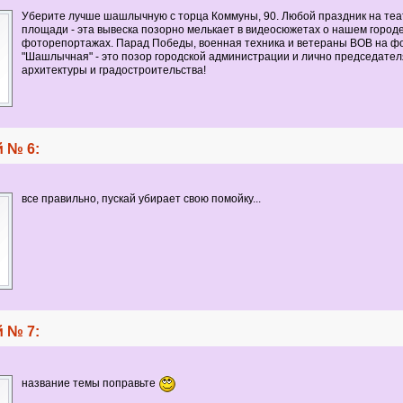
Уберите лучше шашлычную с торца Коммуны, 90. Любой праздник на те
площади - эта вывеска позорно мелькает в видеосюжетах о нашем городе,
фоторепортажах. Парад Победы, военная техника и ветераны ВОВ на ф
"Шашлычная" - это позор городской администрации и лично председател
архитектуры и градостроительства!
 № 6:
все правильно, пускай убирает свою помойку...
 № 7:
название темы поправьте