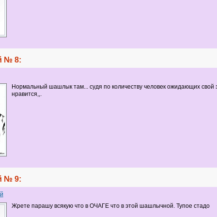
 № 8:
Нормальный шашлык там... судя по количеству человек ожидающих свой 
нравится,,.
 № 9:
й
Жрете парашу всякую что в ОЧАГЕ что в этой шашлычной. Тупое стадо