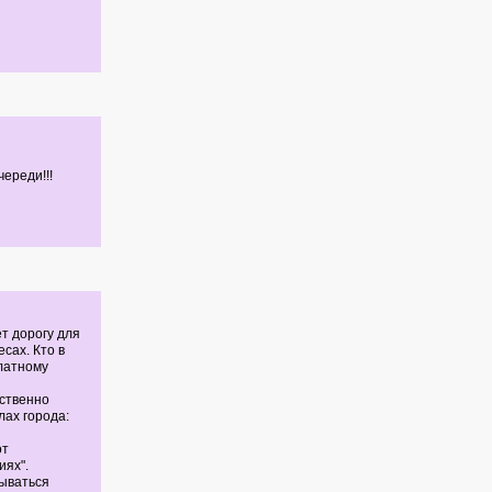
ереди!!!
т дорогу для
сах. Кто в
блатному
дственно
лах города:
от
ях".
ываться