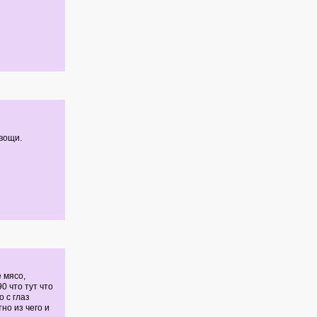
вощи.
 мясо,
0 что тут что
 с глаз
но из чего и