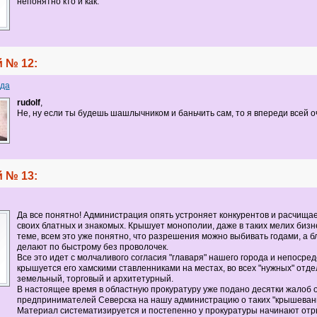
непонятно кто и как.
 № 12:
да
rudolf
,
Не, ну если ты будешь шашлычником и баньчить сам, то я впереди всей оч
 № 13:
Да все понятно! Администрация опять устроняет конкурентов и расчищае
своих блатных и знакомых. Крышует монополии, даже в таких мелих бизне
теме, всем это уже понятно, что разрешения можно выбивать годами, а 
делают по быстрому без проволочек.
Все это идет с молчаливого согласия "главаря" нашего города и непосре
крышуется его хамскими ставленниками на местах, во всех "нужных" отде
земельный, торговый и архитетурный.
В настоящее время в областную прокуратуру уже подано десятки жалоб 
предпринимателей Северска на нашу администрацию о таких "крышевани
Материал систематизируется и постепенно у прокуратуры начинают отр