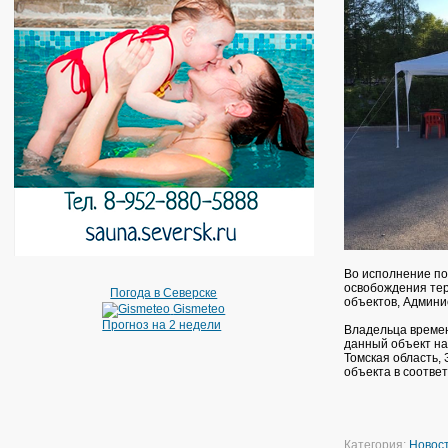
Во исполнение по
освобождения тер
Погода в Северске
объектов, Админи
Gismeteo
Прогноз на 2 недели
Владельца времен
данный объект на
Томская область, 
объекта в соотве
Категория:
Новос