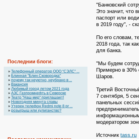
"Банковский сот
Это значит, что 
паспорт или води
в 2019 году", - с
По его словам, т
2018 года, так к
для банка.
Последнии блоги:
"Мы будем сотру
Примерно в 30% с
»
Телефонный оператор OOO “СЭЛС” ...
Шаров.
»
Блинная "Блин.Сковородка"
»
почему так неуютно, неубрано в ...
»
Вакансия
Третий Восточны
»
Любимый город летом 2021 года
»
АЗС Газпромнефть в Северске
7 сентября, 5 се
»
Театр "Наш мир" приглашает!
панельных сесс
»
Новогодняя минута славы
»
Утерен телефон Redmi note 8 pr ...
предприниматель
»
розыгрыш или хулиганство?
информационным
модератором зон
Источник
tass.ru