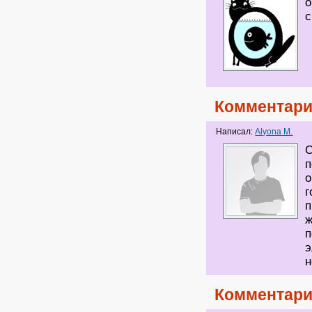
о
с
Комментари
Написал:
Alyona M.
О
п
о
г
п
ж
п
э
н
Комментари