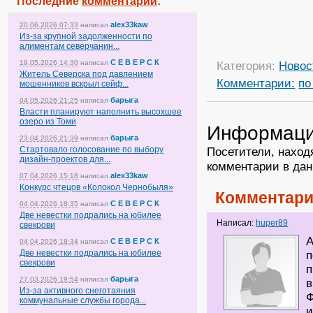
Последние
комментарии
:
alex33kaw
20.06.2026 07:33
написал
Из-за крупной задолженности по
алиментам северчанин...
С Е В Е Р С К
19.05.2026 14:30
написал
Категория:
Новос
Житель Северска под давлением
Комментарии:
по
мошенников вскрыл сейф...
барыга
04.05.2026 21:25
написал
Власти планируют наполнить высохшее
озеро из Томи
Информац
барыга
23.04.2026 21:39
написал
Стартовало голосование по выбору
Посетители, наход
дизайн-проектов для...
комментарии в дан
alex33kaw
07.04.2026 15:18
написал
Конкурс чтецов «Колокол Чернобыля»
Комментари
С Е В Е Р С К
04.04.2026 18:35
написал
Две невестки подрались на юбилее
Написал:
huper89
свекрови
А
С Е В Е Р С К
04.04.2026 18:34
написал
Две невестки подрались на юбилее
п
свекрови
п
барыга
27.03.2026 19:54
написал
в
Из-за активного снеготаяния
Ф
коммунальные службы города...
и