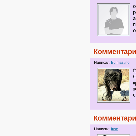
о
р
а
п
о
Комментари
Написал:
Bulmastino
f
О
к
ж
с
Комментари
Написал:
lusc