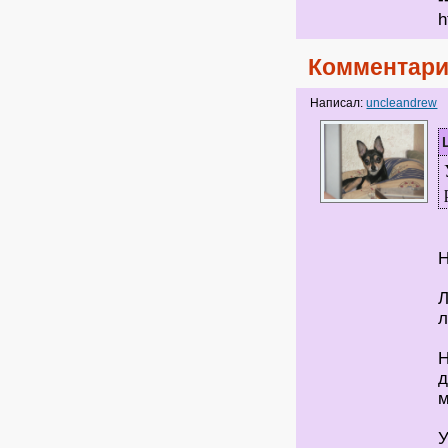
h
Комментари
Написал:
uncleandrew
Н
Л
л
Н
д
У