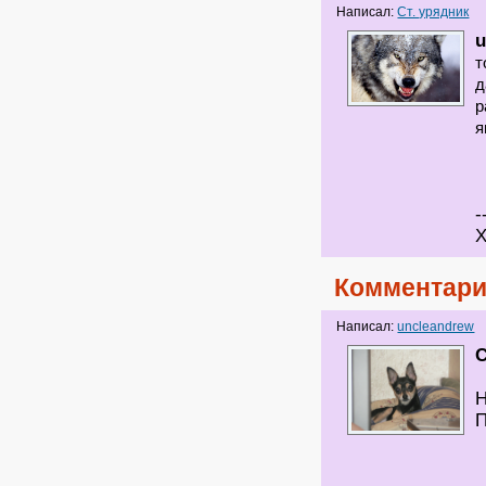
Написал:
Ст. урядник
u
т
д
р
я
-
Х
Комментари
Написал:
uncleandrew
С
Н
П
-