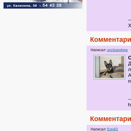
-
Х
Комментари
Написал:
uncleandrew
С
Д
л
А
п
-
h
Комментари
Написал:
f1gv83