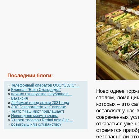
Последнии блоги:
»
Телефонный оператор OOO “СЭЛС” ...
»
Блинная "Блин.Сковородка"
Новогоднее торж
»
почему так неуютно, неубрано в ...
столом, ломящим
»
Вакансия
»
Любимый город летом 2021 года
которых – это са
»
АЗС Газпромнефть в Северске
оставляет у нас 
»
Театр "Наш мир" приглашает!
»
Новогодняя минута славы
современных усл
»
Утерен телефон Redmi note 8 pr ...
отказаться уже н
»
розыгрыш или хулиганство?
стремятся приобр
безопасно ли это