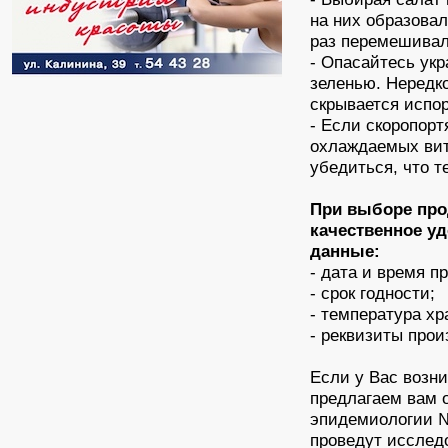
на них образовал
раз перемешивал
- Опасайтесь ук
зеленью. Нередк
скрывается испо
- Если скоропорт
охлаждаемых вит
убедиться, что т
При выборе про
качественное у
данные:
- дата и время п
- срок годности;
- температура хр
- реквизиты прои
Если у Вас возни
предлагаем вам 
эпидемиологии 
проведут исслед