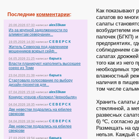
Как показывают 
Последние
комментарии
:
салатов во многи
салаты становят
alex33kaw
20.06.2026 07:33
написал
возбудителем ин
Из-за крупной задолженности по
алиментам северчанин...
палочек (БГКП) и
С Е В Е Р С К
19.05.2026 14:30
написал
предприятиях, гд
Житель Северска под давлением
соблюдением сан
мошенников вскрыл сейф...
салатах дрожжей 
барыга
04.05.2026 21:25
написал
того как из него
Власти планируют наполнить высохшее
озеро из Томи
необходимых тре
влажностный реж
барыга
23.04.2026 21:39
написал
Стартовало голосование по выбору
наличия в пищев
дизайн-проектов для...
том числе сальм
alex33kaw
07.04.2026 15:18
написал
Конкурс чтецов «Колокол Чернобыля»
Хранить салаты д
С Е В Е Р С К
04.04.2026 18:35
написал
стеклянной, а ме
Две невестки подрались на юбилее
свекрови
развесных салато
6) ºС, согласно
С Е В Е Р С К
04.04.2026 18:34
написал
Две невестки подрались на юбилее
Размещать на од
свекрови
нельзя. Каждый 
барыга
27.03.2026 19:54
написал