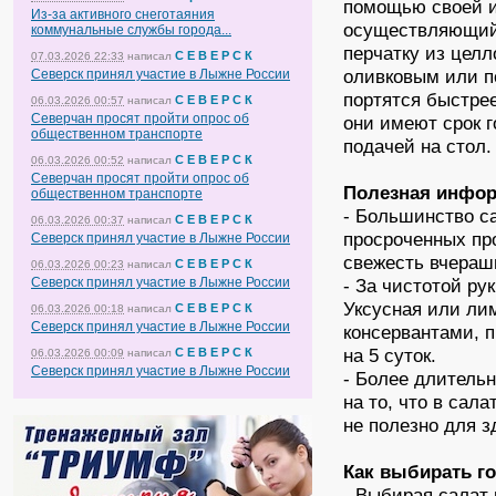
помощью своей и
Из-за активного снеготаяния
осуществляющий 
коммунальные службы города...
перчатку из цел
С Е В Е Р С К
07.03.2026 22:33
написал
оливковым или п
Северск принял участие в Лыжне России
портятся быстре
С Е В Е Р С К
06.03.2026 00:57
написал
Северчан просят пройти опрос об
они имеют срок г
общественном транспорте
подачей на стол.
С Е В Е Р С К
06.03.2026 00:52
написал
Северчан просят пройти опрос об
Полезная инфо
общественном транспорте
- Большинство с
С Е В Е Р С К
06.03.2026 00:37
написал
просроченных пр
Северск принял участие в Лыжне России
свежесть вчераш
С Е В Е Р С К
06.03.2026 00:23
написал
Северск принял участие в Лыжне России
- За чистотой рук
Уксусная или ли
С Е В Е Р С К
06.03.2026 00:18
написал
Северск принял участие в Лыжне России
консервантами, п
на 5 суток.
С Е В Е Р С К
06.03.2026 00:09
написал
Северск принял участие в Лыжне России
- Более длительн
на то, что в сал
не полезно для з
Как выбирать г
- Выбирая салат 