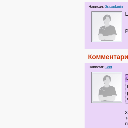
Написал:
Grazgdanin
Ц
Комментари
Написал:
Gent
в
х
т