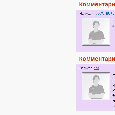
Комментари
Написал:
npocTo_BURL
п
з
Комментари
Написал:
ask
Н
Н
и
м
е
к
н