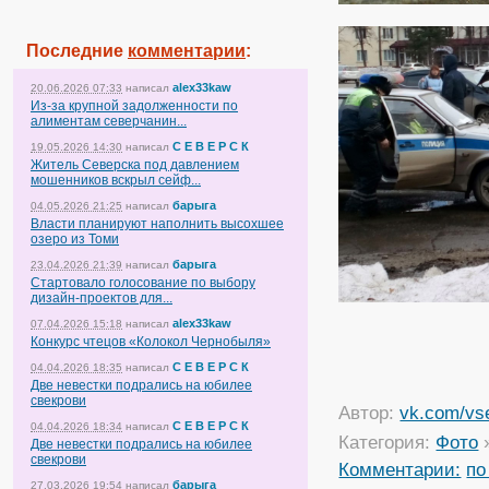
Последние
комментарии
:
alex33kaw
20.06.2026 07:33
написал
Из-за крупной задолженности по
алиментам северчанин...
С Е В Е Р С К
19.05.2026 14:30
написал
Житель Северска под давлением
мошенников вскрыл сейф...
барыга
04.05.2026 21:25
написал
Власти планируют наполнить высохшее
озеро из Томи
барыга
23.04.2026 21:39
написал
Стартовало голосование по выбору
дизайн-проектов для...
alex33kaw
07.04.2026 15:18
написал
Конкурс чтецов «Колокол Чернобыля»
С Е В Е Р С К
04.04.2026 18:35
написал
Две невестки подрались на юбилее
свекрови
Автор:
vk.com/vs
С Е В Е Р С К
04.04.2026 18:34
написал
Категория:
Фото
Две невестки подрались на юбилее
свекрови
Комментарии:
по
барыга
27.03.2026 19:54
написал