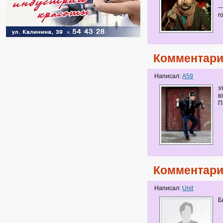
--
r
Комментари
Написал:
A59
э
в
П
Комментари
Написал:
Unit
Б