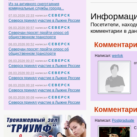
Из-за активного снеготаяния
коммунальные службы города...
Информац
С Е В Е Р С К
07.03.2026 22:33
написал
Северск принял участие в Лыжне России
Посетители, наход
С Е В Е Р С К
06.03.2026 00:57
написал
комментарии в дан
Северчан просят пройти опрос об
общественном транспорте
Комментари
С Е В Е Р С К
06.03.2026 00:52
написал
Северчан просят пройти опрос об
общественном транспорте
Написал:
werlok
С Е В Е Р С К
06.03.2026 00:37
написал
о
Северск принял участие в Лыжне России
С Е В Е Р С К
06.03.2026 00:23
написал
Северск принял участие в Лыжне России
С Е В Е Р С К
06.03.2026 00:18
написал
Северск принял участие в Лыжне России
С Е В Е Р С К
06.03.2026 00:09
написал
Северск принял участие в Лыжне России
Комментари
Написал:
Postgraduate
С