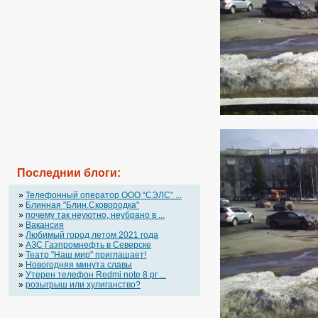
Последнии блоги:
»
Телефонный оператор OOO “СЭЛС” ...
»
Блинная "Блин.Сковородка"
»
почему так неуютно, неубрано в ...
»
Вакансия
»
Любимый город летом 2021 года
»
АЗС Газпромнефть в Северске
»
Театр "Наш мир" приглашает!
»
Новогодняя минута славы
»
Утерен телефон Redmi note 8 pr ...
»
розыгрыш или хулиганство?