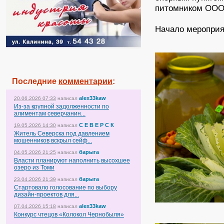
питомником ООО
Начало мероприят
Последние
комментарии
:
alex33kaw
20.06.2026 07:33
написал
Из-за крупной задолженности по
алиментам северчанин...
С Е В Е Р С К
19.05.2026 14:30
написал
Житель Северска под давлением
мошенников вскрыл сейф...
барыга
04.05.2026 21:25
написал
Власти планируют наполнить высохшее
озеро из Томи
барыга
23.04.2026 21:39
написал
Стартовало голосование по выбору
дизайн-проектов для...
alex33kaw
07.04.2026 15:18
написал
Конкурс чтецов «Колокол Чернобыля»