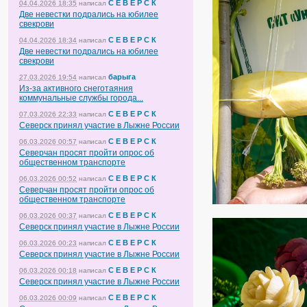
С Е В Е Р С К
04.04.2026 18:35
написал
Две невестки подрались на юбилее
свекрови
С Е В Е Р С К
04.04.2026 18:34
написал
Две невестки подрались на юбилее
свекрови
барыга
27.03.2026 19:54
написал
Из-за активного снеготаяния
коммунальные службы города...
С Е В Е Р С К
07.03.2026 22:33
написал
Северск принял участие в Лыжне России
С Е В Е Р С К
06.03.2026 00:57
написал
Северчан просят пройти опрос об
общественном транспорте
С Е В Е Р С К
06.03.2026 00:52
написал
Северчан просят пройти опрос об
общественном транспорте
С Е В Е Р С К
06.03.2026 00:37
написал
Северск принял участие в Лыжне России
С Е В Е Р С К
06.03.2026 00:23
написал
Северск принял участие в Лыжне России
С Е В Е Р С К
06.03.2026 00:18
написал
Северск принял участие в Лыжне России
С Е В Е Р С К
06.03.2026 00:09
написал