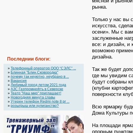
мясной и рыбной
рынка.
Только у нас вы 
искусства, сдела
осени». Мы с ва
заслуженные наг
все: и дизайн, и
возможно примен
дизайна.
Последнии блоги:
Так же будет доп
»
Телефонный оператор OOO “СЭЛС” ...
»
Блинная "Блин.Сковородка"
где мы увидим с
»
почему так неуютно, неубрано в ...
будут собраны кл
»
Вакансия
»
Любимый город летом 2021 года
(клубни картофел
»
АЗС Газпромнефть в Северске
поверхности клу
»
Театр "Наш мир" приглашает!
»
Новогодняя минута славы
»
Утерен телефон Redmi note 8 pr ...
Всю ярмарку буд
»
розыгрыш или хулиганство?
Дома Культуры п
На площади ярма
опорным пунктом 