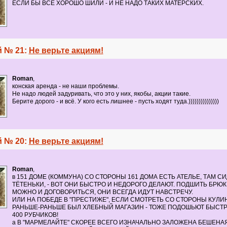
ЕСЛИ БЫ ВСЕ ХОРОШО ШИЛИ - И НЕ НАДО ТАКИХ МАТЕРСКИХ.
 № 21:
Не верьте акциям!
Roman
,
конская аренда - не наши проблемы.
Не надо людей задуривать, что это у них, якобы, акции такие.
Берите дорого - и всё. У кого есть лишнее - пусть ходят туда.)))))))))))))))
 № 20:
Не верьте акциям!
Roman
,
в 151 ДОМЕ (КОММУНА) СО СТОРОНЫ 161 ДОМА ЕСТЬ АТЕЛЬЕ, ТАМ С
ТЁТЕНЬКИ, - ВОТ ОНИ БЫСТРО И НЕДОРОГО ДЕЛАЮТ. ПОДШИТЬ БРЮКИ 
МОЖНО И ДОГОВОРИТЬСЯ, ОНИ ВСЕГДА ИДУТ НАВСТРЕЧУ.
ИЛИ НА ПОБЕДЕ В "ПРЕСТИЖЕ", ЕСЛИ СМОТРЕТЬ СО СТОРОНЫ КУЛИН
РАНЬШЕ-РАНЬШЕ БЫЛ ХЛЕБНЫЙ МАГАЗИН - ТОЖЕ ПОДОШЬЮТ БЫСТРО
400 РУБЧИКОВ!
а В "МАРМЕЛАЙТЕ" СКОРЕЕ ВСЕГО ИЗНАЧАЛЬНО ЗАЛОЖЕНА БЕШЕНА