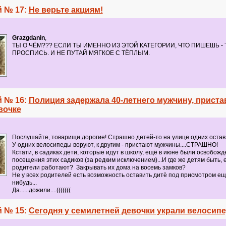
 № 17:
Не верьте акциям!
Grazgdanin
,
ТЫ О ЧЁМ??? ЕСЛИ ТЫ ИМЕННО ИЗ ЭТОЙ КАТЕГОРИИ, ЧТО ПИШЕШЬ - 
ПРОСПИСЬ. И НЕ ПУТАЙ МЯГКОЕ С ТЁПЛЫМ.
 № 16:
Полиция задержала 40-летнего мужчину, приста
вочке
Послушайте, товарищи дорогие! Страшно детей-то на улице одних остав
У одних велосипеды воруют, к другим - пристают мужчины....СТРАШНО!
Кстати, в садиках дети, которые идут в школу, ещё в июне были освобожд
посещения этих садиков (за редким исключением)...И где же детям быть, 
родители работают? Закрывать их дома на восемь замков?
Не у всех родителей есть возможность оставить дитё под присмотром ещё
нибудь...
Да......дожили....(((((((
 № 15:
Сегодня у семилетней девочки украли велосип