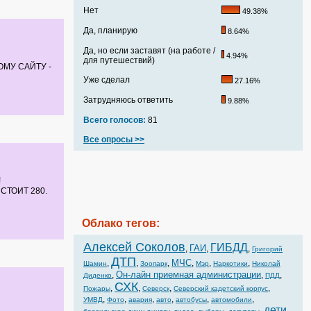
Нет
49.38%
Да, планирую
8.64%
Да, но если заставят (на работе /
4.94%
для путешествий)
ОМУ САЙТУ -
Уже сделал
27.16%
Затрудняюсь ответить
9.88%
Всего голосов:
81
Все опросы >>
!
СТОИТ 280.
Облако тегов:
Алексей Соколов
ГИБДД
ГАИ
,
,
,
Григорий
ДТП
МЧС
,
,
,
,
,
,
Шамин
Зоопарк
Мэр
Наркотики
Николай
Он-лайн приемная администрации
,
,
,
Диденко
ПДД
СХК
,
,
,
,
Пожары
Северск
Северский кадетский корпус
,
,
,
,
,
,
УМВД
Фото
авария
авто
автобусы
автомобили
дети