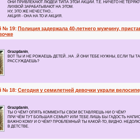
ОНИ ПРИВЛЕКАЮТ ЛЮДЕЙ ТИПА ЭТОЙ АКЦИИ. Т.Е. НИЧЕГО НЕ ТЕРЯЮТ,
ЛИХВОЙ ЗАРАБАТЫВАЮТ НА ЭТОМ.
НУ, ЭТО ЖЕ НЕЧЕСТНО...
АКЦИЯ - ОНА НА ТО И АКЦИЯ.
 № 19:
Полиция задержала 40-летнего мужчину, приста
вочке
Grazgdanin
,
ВОТ ТЫ И НЕ РОЖАЕШЬ ДЕТЕЙ...НА ..Й ОНИ ТЕБЕ НУЖНЫ, ЕСЛИ ТЫ ТА
РАССУЖДАЕШЬ?
 № 18:
Сегодня у семилетней девочки украли велосип
Grazgdanin
,
ТЫ О ЧЁМ? ОПЯТЬ КОММЕНТЫ СВОИ ВСТАВЛЯЕШЬ НИ О ЧЁМ?
ПРИ ЧЁМ ТУТ БОЛЬШАЯ СЕМЬЯ? ИЛИ ТЕБЕ ЛИШЬ БЫ ГАДОСТЬ НАПИС
ВАЖНО КОМУ И О ЧЁМ? ПРОБЛЕМНЫЙ ТЫ КАКОЙ-ТО, ВИДНО. НЕДОЛ
В ДЕТСТВЕ.