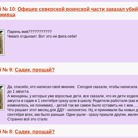
 № 10:
Офицер северской воинской части заказал уби
уживца
Парень жив???????????
Чикаго отдыхает. Вот это ни фига себе!
 № 9:
Садик, прощай?
Да, спасибо, кто написал своё мнение. Сегодня сказали, чтобы написал
до 1 августа.
А женщины, у которых уже взрослые дети, все сказали, что их дети ходил
августа в садик и 1 сентября сразу шли в школу. Родители работали (как и
изменилось, не понимаю), - детей так же самое было оставить не с кем........
Что решает этот месяц для ДДУ - непонятно. Ну, и принимали бы новых д
сентября всех, как было раньше. Одни ушли - сразу пришли другие, малень
Странно всё это стало.
 № 8:
Садик, прощай?