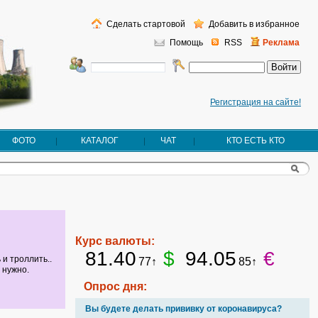
Сделать стартовой
Добавить в избранное
Помощь
RSS
Реклама
Регистрация на сайте!
ФОТО
КАТАЛОГ
ЧАТ
КТО ЕСТЬ КТО
Курс валюты:
81.40
$
94.05
€
 и троллить..
77↑
85↑
 нужно.
Опрос дня:
Вы будете делать прививку от коронавируса?