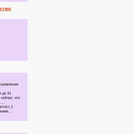
йство
а заявление
и до 31
 сейчас, что
...
еток с 1
кие....