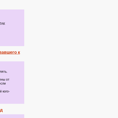
ТАК
вавшего к
лять.
ены от
если
 кого-
ед