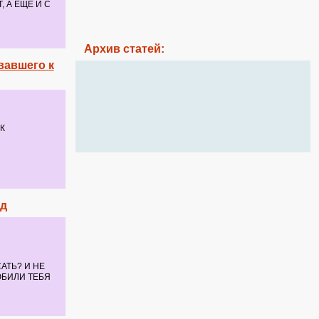
 А ЕЩЁ И С
Архив статей:
вавшего к
К
ед
АТЬ? И НЕ
ЮБИЛИ ТЕБЯ