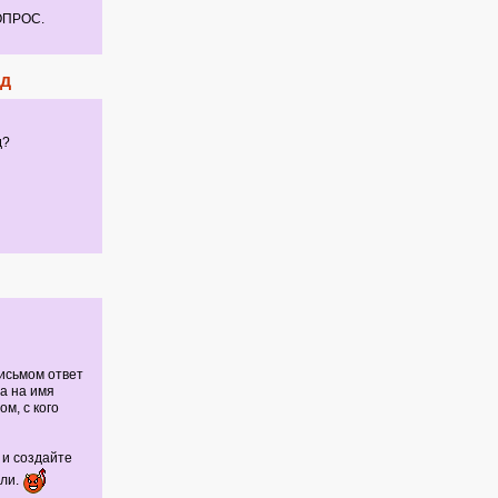
ВОПРОС.
ед
д?
исьмом ответ
а на имя
м, с кого
а и создайте
или.