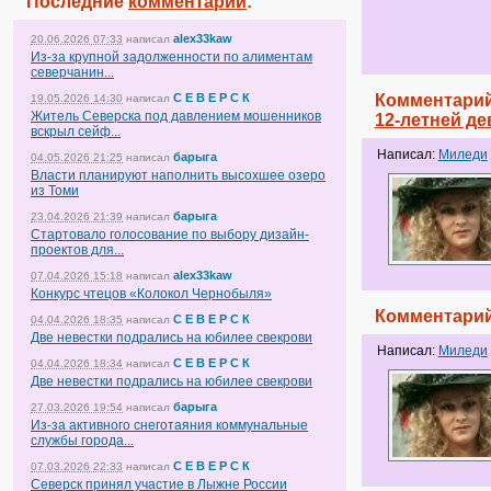
Последние
комментарии
:
alex33kaw
20.06.2026 07:33
написал
Из-за крупной задолженности по алиментам
северчанин...
С Е В Е Р С К
Комментарий
19.05.2026 14:30
написал
Житель Северска под давлением мошенников
12-летней де
вскрыл сейф...
Написал:
Миледи
барыга
04.05.2026 21:25
написал
Власти планируют наполнить высохшее озеро
из Томи
барыга
23.04.2026 21:39
написал
Стартовало голосование по выбору дизайн-
проектов для...
alex33kaw
07.04.2026 15:18
написал
Конкурс чтецов «Колокол Чернобыля»
Комментарий
С Е В Е Р С К
04.04.2026 18:35
написал
Две невестки подрались на юбилее свекрови
Написал:
Миледи
С Е В Е Р С К
04.04.2026 18:34
написал
Две невестки подрались на юбилее свекрови
барыга
27.03.2026 19:54
написал
Из-за активного снеготаяния коммунальные
службы города...
С Е В Е Р С К
07.03.2026 22:33
написал
Северск принял участие в Лыжне России