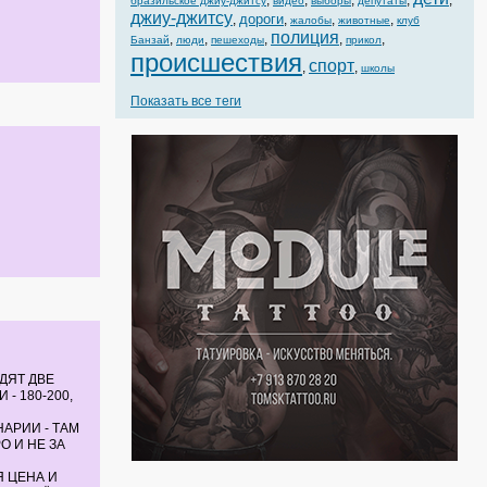
,
,
,
,
,
бразильское джиу-джитсу
видео
выборы
депутаты
джиу-джитсу
дороги
,
,
,
,
жалобы
животные
клуб
полиция
,
,
,
,
,
Банзай
люди
пешеходы
прикол
происшествия
спорт
,
,
школы
Показать все теги
ИДЯТ ДВЕ
- 180-200,
АРИИ - ТАМ
 И НЕ ЗА
Я ЦЕНА И