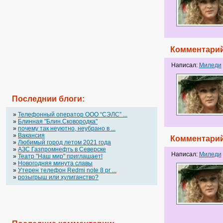
Комментарий
Написал:
Миледи
Последнии блоги:
»
Телефонный оператор OOO “СЭЛС” ...
»
Блинная "Блин.Сковородка"
»
почему так неуютно, неубрано в ...
»
Вакансия
Комментарий
»
Любимый город летом 2021 года
»
АЗС Газпромнефть в Северске
Написал:
Миледи
»
Театр "Наш мир" приглашает!
»
Новогодняя минута славы
»
Утерен телефон Redmi note 8 pr ...
»
розыгрыш или хулиганство?