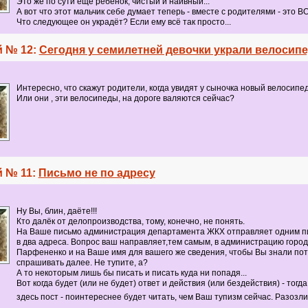
Это же по сути ещё ребёнок, чистый и наивный...
А вот что этот мальчик себе думает теперь - вместе с родителями - это 
Что следующее он украдёт? Если ему всё так просто...
 № 12:
Сегодня у семилетней девочки украли велосип
Интересно, что скажут родители, когда увидят у сыночка новый велосипе
Или они , эти велосипеды, на дороге валяются сейчас?
 № 11:
Письмо не по адресу
Ну Вы, блин, даёте!!!
Кто далёк от делопроизводства, тому, конечно, не понять.
На Ваше письмо администрация департамента ЖКХ отправляет одним п
в два адреса. Вопрос ваш направляет,тем самым, в администрацию город
Парфененко и на Ваше имя для вашего же сведения, чтобы Вы знали пото
спрашивать далее. Не тупите, а?
А то некоторым лишь бы писать и писать куда ни попадя...
Вот когда будет (или не будет) ответ и действия (или бездействия) - тогд
здесь пост - поинтереснее будет читать, чем Ваш тупизм сейчас. Разозл