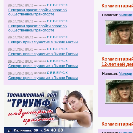
С Е В Е Р С К
Комментарий
06.03.2026 00:57
написал
Северчан просят пройти опрос об
общественном транспорте
Написал:
Миледи
С Е В Е Р С К
06.03.2026 00:52
написал
Северчан просят пройти опрос об
общественном транспорте
С Е В Е Р С К
06.03.2026 00:37
написал
Северск принял участие в Лыжне России
С Е В Е Р С К
06.03.2026 00:23
написал
Северск принял участие в Лыжне России
Комментарий
С Е В Е Р С К
06.03.2026 00:18
написал
12-летней де
Северск принял участие в Лыжне России
С Е В Е Р С К
06.03.2026 00:09
написал
Написал:
Миледи
Северск принял участие в Лыжне России
Комментарий