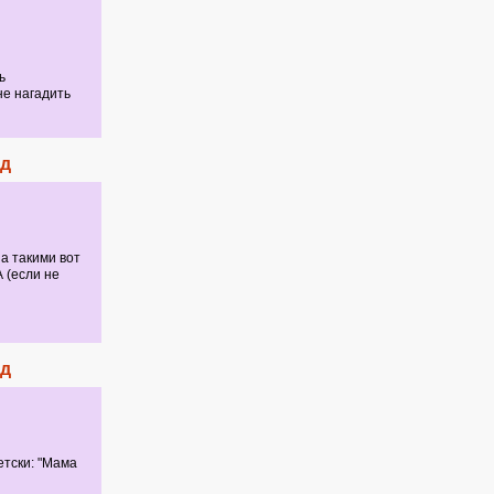
ь
не нагадить
ед
за такими вот
 (если не
ед
етски: "Мама