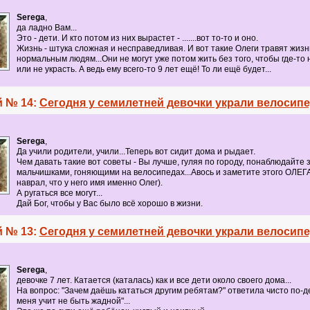
Serega
,
да ладно Вам...
Это - дети. И кто потом из них вырастет - .......вот то-то и оно.
Жизнь - штука сложная и несправедливая. И вот такие Олеги травят жизн
нормальным людям...Они не могут уже потом жить без того, чтобы где-то 
или не украсть. А ведь ему всего-то 9 лет ещё! То ли ещё будет...
 № 14:
Сегодня у семилетней девочки украли велосип
Serega
,
Да учили родители, учили...Теперь вот сидит дома и рыдает.
Чем давать такие вот советы - Вы лучше, гуляя по городу, понаблюдайте 
мальчишками, гоняющими на велосипедах...Авось и заметите этого ОЛЕГА
наврал, что у него имя именно Олег).
А ругаться все могут...
Дай Бог, чтобы у Вас было всё хорошо в жизни.
 № 13:
Сегодня у семилетней девочки украли велосип
Serega
,
девочке 7 лет. Катается (каталась) как и все дети около своего дома...
На вопрос: "Зачем даёшь кататься другим ребятам?" ответила чисто по-д
меня учит не быть жадной"...