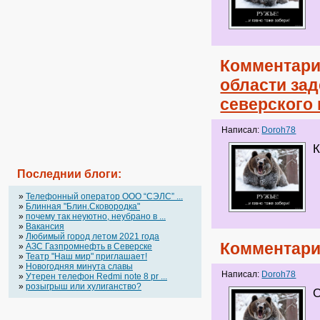
Комментари
области за
северского
Написал:
Doroh78
К
Последнии блоги:
»
Телефонный оператор OOO “СЭЛС” ...
»
Блинная "Блин.Сковородка"
»
почему так неуютно, неубрано в ...
»
Вакансия
»
Любимый город летом 2021 года
Комментари
»
АЗС Газпромнефть в Северске
»
Театр "Наш мир" приглашает!
»
Новогодняя минута славы
Написал:
Doroh78
»
Утерен телефон Redmi note 8 pr ...
»
розыгрыш или хулиганство?
О