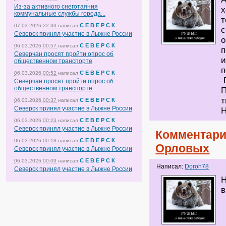
Из-за активного снеготаяния
х
коммунальные службы города...
т
С Е В Е Р С К
07.03.2026 22:33
написал
с
Северск принял участие в Лыжне России
о
С Е В Е Р С К
06.03.2026 00:57
написал
п
Северчан просят пройти опрос об
и
общественном транспорте
С Е В Е Р С К
06.03.2026 00:52
написал
Северчан просят пройти опрос об
общественном транспорте
П
т
С Е В Е Р С К
06.03.2026 00:37
написал
Северск принял участие в Лыжне России
С Е В Е Р С К
06.03.2026 00:23
написал
Северск принял участие в Лыжне России
Комментари
С Е В Е Р С К
06.03.2026 00:18
написал
Орловых
Северск принял участие в Лыжне России
С Е В Е Р С К
06.03.2026 00:09
написал
Написал:
Doroh78
Северск принял участие в Лыжне России
Н
в