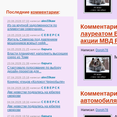
Последние
комментарии
:
alex33kaw
20.06.2026 07:33
написал
Комментари
Из-за крупной задолженности по
алиментам северчанин...
лауреатом 
С Е В Е Р С К
19.05.2026 14:30
написал
акции МВД 
Житель Северска под давлением
мошенников вскрыл сейф...
барыга
04.05.2026 21:25
написал
Написал:
Doroh78
Власти планируют наполнить высохшее
М
озеро из Томи
барыга
23.04.2026 21:39
написал
Стартовало голосование по выбору
дизайн-проектов для...
alex33kaw
07.04.2026 15:18
написал
Конкурс чтецов «Колокол Чернобыля»
С Е В Е Р С К
04.04.2026 18:35
написал
Комментари
Две невестки подрались на юбилее
свекрови
автомобиля 
С Е В Е Р С К
04.04.2026 18:34
написал
Две невестки подрались на юбилее
свекрови
Написал:
Doroh78
барыга
А
27.03.2026 19:54
написал