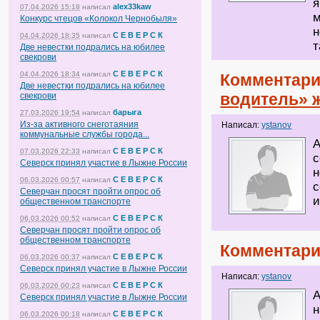
я
alex33kaw
07.04.2026 15:18
написал
м
Конкурс чтецов «Колокол Чернобыля»
н
С Е В Е Р С К
04.04.2026 18:35
написал
т
Две невестки подрались на юбилее
свекрови
С Е В Е Р С К
04.04.2026 18:34
написал
Комментари
Две невестки подрались на юбилее
водитель» 
свекрови
барыга
27.03.2026 19:54
написал
Из-за активного снеготаяния
Написал:
ystanov
коммунальные службы города...
А
С Е В Е Р С К
07.03.2026 22:33
написал
с
Северск принял участие в Лыжне России
н
С Е В Е Р С К
06.03.2026 00:57
написал
с
Северчан просят пройти опрос об
и
общественном транспорте
С Е В Е Р С К
06.03.2026 00:52
написал
Северчан просят пройти опрос об
общественном транспорте
Комментари
С Е В Е Р С К
06.03.2026 00:37
написал
Северск принял участие в Лыжне России
Написал:
ystanov
С Е В Е Р С К
06.03.2026 00:23
написал
А
Северск принял участие в Лыжне России
н
С Е В Е Р С К
06.03.2026 00:18
написал