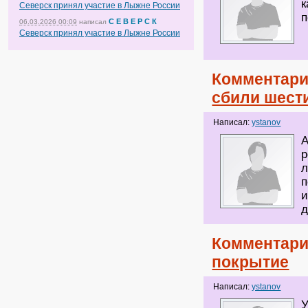
к
Северск принял участие в Лыжне России
п
С Е В Е Р С К
06.03.2026 00:09
написал
Северск принял участие в Лыжне России
Комментари
сбили шест
Написал:
ystanov
А
р
л
п
и
д
Комментари
покрытие
Написал:
ystanov
У