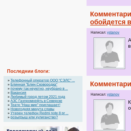
Комментари
обойдется в
Написал:
ystanov
А
в
Последнии блоги:
»
Телефонный оператор OOO “СЭЛС” ...
Комментари
»
Блинная "Блин.Сковородка"
»
почему так неуютно, неубрано в ...
»
Вакансия
Написал:
ystanov
»
Любимый город летом 2021 года
»
АЗС Газпромнефть в Северске
К
»
Театр "Наш мир" приглашает!
о
»
Новогодняя минута славы
»
Утерен телефон Redmi note 8 pr ...
»
розыгрыш или хулиганство?