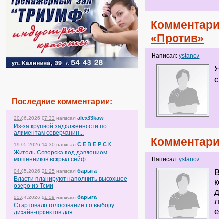
Комментари
«Против»
Написал:
ystanov
Я
с
Последние
комментарии
:
alex33kaw
20.06.2026 07:33
написал
Из-за крупной задолженности по
алиментам северчанин...
Комментари
С Е В Е Р С К
19.05.2026 14:30
написал
Житель Северска под давлением
мошенников вскрыл сейф...
Написал:
ystanov
барыга
В
04.05.2026 21:25
написал
Власти планируют наполнить высохшее
к
озеро из Томи
д
барыга
23.04.2026 21:39
написал
л
Стартовало голосование по выбору
е
дизайн-проектов для...