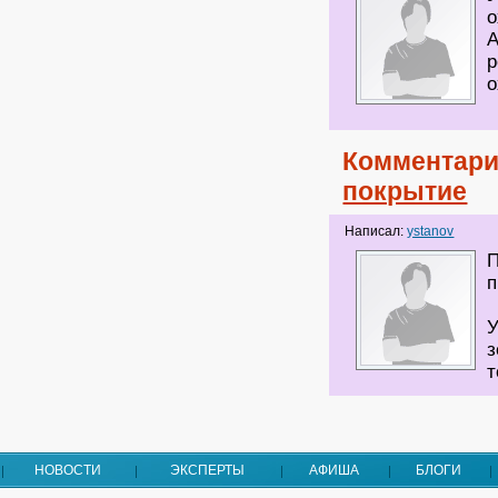
о
А
р
о
Комментари
покрытие
Написал:
ystanov
П
п
У
з
т
НОВОСТИ
ЭКСПЕРТЫ
АФИША
БЛОГИ