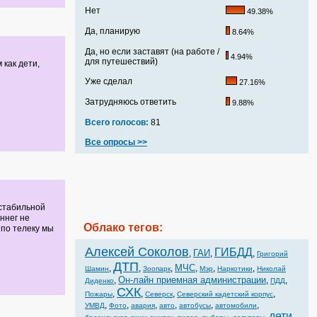
Нет
49.38%
Да, планирую
8.64%
Да, но если заставят (на работе /
4.94%
для путешествий)
 как дети,
Уже сделал
27.16%
Затрудняюсь ответить
9.88%
Всего голосов:
81
Все опросы >>
 стабильной
ннег не
Облако тегов:
а по телеку мы
Алексей Соколов
ГИБДД
ГАИ
,
,
,
Григорий
ДТП
МЧС
,
,
,
,
,
,
Шамин
Зоопарк
Мэр
Наркотики
Николай
Он-лайн приемная администрации
,
,
,
Диденко
ПДД
СХК
,
,
,
,
Пожары
Северск
Северский кадетский корпус
,
,
,
,
,
,
УМВД
Фото
авария
авто
автобусы
автомобили
дети