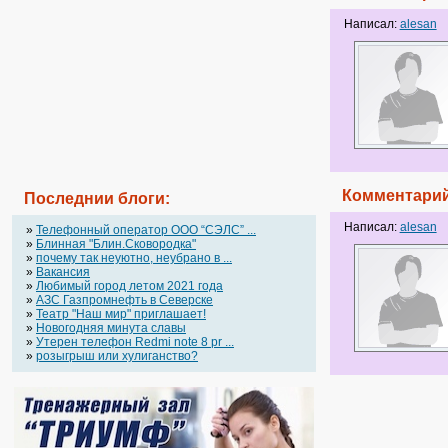
Написал:
alesan
Комментарий
Последнии блоги:
Написал:
alesan
»
Телефонный оператор OOO “СЭЛС” ...
»
Блинная "Блин.Сковородка"
»
почему так неуютно, неубрано в ...
»
Вакансия
»
Любимый город летом 2021 года
»
АЗС Газпромнефть в Северске
»
Театр "Наш мир" приглашает!
»
Новогодняя минута славы
»
Утерен телефон Redmi note 8 pr ...
»
розыгрыш или хулиганство?