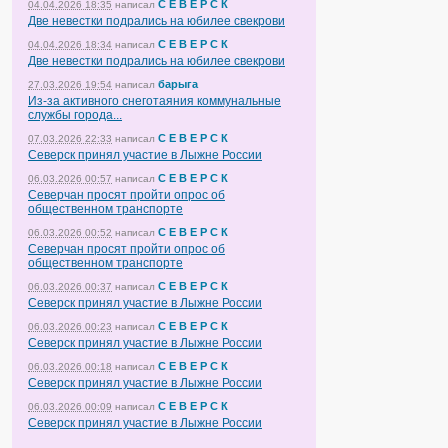
С Е В Е Р С К
04.04.2026 18:35
написал
Две невестки подрались на юбилее свекрови
С Е В Е Р С К
04.04.2026 18:34
написал
Две невестки подрались на юбилее свекрови
барыга
27.03.2026 19:54
написал
Из-за активного снеготаяния коммунальные
службы города...
С Е В Е Р С К
07.03.2026 22:33
написал
Северск принял участие в Лыжне России
С Е В Е Р С К
06.03.2026 00:57
написал
Северчан просят пройти опрос об
общественном транспорте
С Е В Е Р С К
06.03.2026 00:52
написал
Северчан просят пройти опрос об
общественном транспорте
С Е В Е Р С К
06.03.2026 00:37
написал
Северск принял участие в Лыжне России
С Е В Е Р С К
06.03.2026 00:23
написал
Северск принял участие в Лыжне России
С Е В Е Р С К
06.03.2026 00:18
написал
Северск принял участие в Лыжне России
С Е В Е Р С К
06.03.2026 00:09
написал
Северск принял участие в Лыжне России