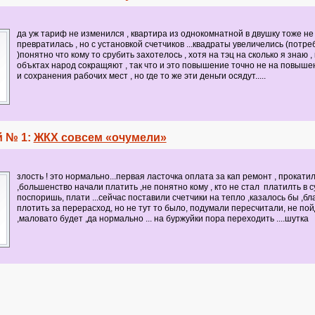
да уж тариф не изменился , квартира из однокомнатной в двушку тоже не
превратилась , но с установкой счетчиков ...квадраты увеличелись (потр
)понятно что кому то срубить захотелось , хотя на тэц на сколько я знаю , 
объктах народ сокращяют , так что и это повышение точно не на повышен
и сохранения рабочих мест , но где то же эти деньги осядут.....
 № 1:
ЖКХ совсем «очумели»
злость ! это нормально...первая ласточка оплата за кап ремонт , прокати
,большенство начали платить ,не понятно кому , кто не стал платилть в с
поспоришь, плати ...сейчас поставили счетчики на тепло ,казалось бы ,бл
плотить за перерасход, но не тут то было, подумали пересчитали, не по
,маловато будет ,да нормально ... на буржуйки пора переходить ....шутка