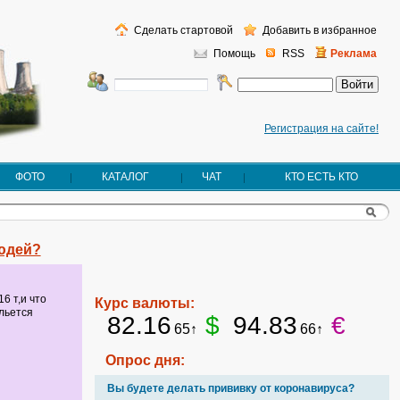
Сделать стартовой
Добавить в избранное
Помощь
RSS
Реклама
Регистрация на сайте!
ФОТО
КАТАЛОГ
ЧАТ
КТО ЕСТЬ КТО
людей?
16 т,и что
Курс валюты:
 льется
82.16
$
94.83
€
65↑
66↑
Опрос дня:
Вы будете делать прививку от коронавируса?