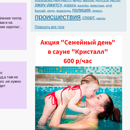
,
,
,
,
,
бразильское джиу-джитсу
видео
выборы
депутаты
джиу-джитсу
дороги
,
,
,
,
жалобы
животные
клуб
полиция
,
,
,
,
,
Банзай
люди
пешеходы
прикол
происшествия
спорт
,
,
ебления тепла
школы
как и на
ие зарплат ,
Показать все теги
ло
уд,а там не
аго ,не нужно
йдет