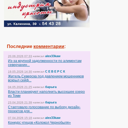
Последние
комментарии
:
alex33kaw
20.06.2026 07:33
написал
Из-за крупной задолженности по алиментам
северчанин...
С Е В Е Р С К
19.05.2026 14:30
написал
Житель Северска под давлением мошенников
вскрыл сейф...
барыга
04.05.2026 21:25
написал
Власти планируют наполнить высохшее озеро
из Томи
барыга
23.04.2026 21:39
написал
Стартовало голосование по выбору дизайн-
проектов для...
alex33kaw
07.04.2026 15:18
написал
Конкурс чтецов «Колокол Чернобыля»