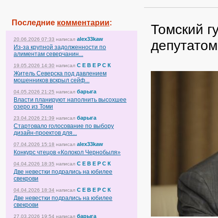
Последние
комментарии
:
Томский г
alex33kaw
20.06.2026 07:33
написал
депутатом
Из-за крупной задолженности по
алиментам северчанин...
С Е В Е Р С К
19.05.2026 14:30
написал
Житель Северска под давлением
мошенников вскрыл сейф...
барыга
04.05.2026 21:25
написал
Власти планируют наполнить высохшее
озеро из Томи
барыга
23.04.2026 21:39
написал
Стартовало голосование по выбору
дизайн-проектов для...
alex33kaw
07.04.2026 15:18
написал
Конкурс чтецов «Колокол Чернобыля»
С Е В Е Р С К
04.04.2026 18:35
написал
Две невестки подрались на юбилее
свекрови
С Е В Е Р С К
04.04.2026 18:34
написал
Две невестки подрались на юбилее
свекрови
барыга
27.03.2026 19:54
написал