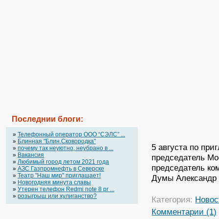
Последнии блоги:
»
Телефонный оператор OOO “СЭЛС” ...
»
Блинная "Блин.Сковородка"
5 августа по пр
»
почему так неуютно, неубрано в ...
»
Вакансия
председатель Мо
»
Любимый город летом 2021 года
председатель ко
»
АЗС Газпромнефть в Северске
»
Театр "Наш мир" приглашает!
Думы Александр 
»
Новогодняя минута славы
»
Утерен телефон Redmi note 8 pr ...
»
розыгрыш или хулиганство?
Категория:
Новос
Комментарии (1)