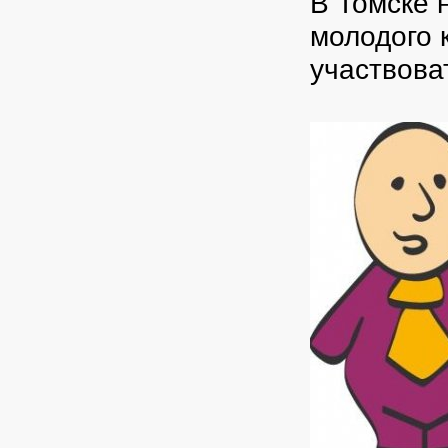
В Томске 
молодого 
участвова