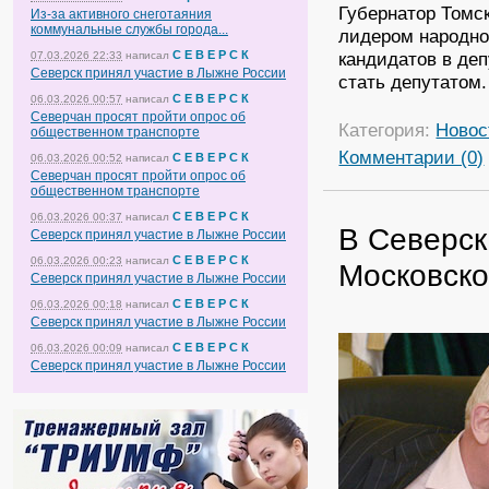
Губернатор Томск
Из-за активного снеготаяния
коммунальные службы города...
лидером народно
С Е В Е Р С К
кандидатов в де
07.03.2026 22:33
написал
Северск принял участие в Лыжне России
стать депутатом.
С Е В Е Р С К
06.03.2026 00:57
написал
Северчан просят пройти опрос об
Категория:
Новос
общественном транспорте
Комментарии (0)
С Е В Е Р С К
06.03.2026 00:52
написал
Северчан просят пройти опрос об
общественном транспорте
С Е В Е Р С К
06.03.2026 00:37
написал
В Северск
Северск принял участие в Лыжне России
С Е В Е Р С К
06.03.2026 00:23
написал
Московско
Северск принял участие в Лыжне России
С Е В Е Р С К
06.03.2026 00:18
написал
Северск принял участие в Лыжне России
С Е В Е Р С К
06.03.2026 00:09
написал
Северск принял участие в Лыжне России