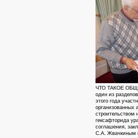
ЧТО ТАКОЕ ОБЩ
один из раздело
этого года учас
организованных а
строительством н
гексафторида ур
соглашения, зак
С.А. Жвачкиным 