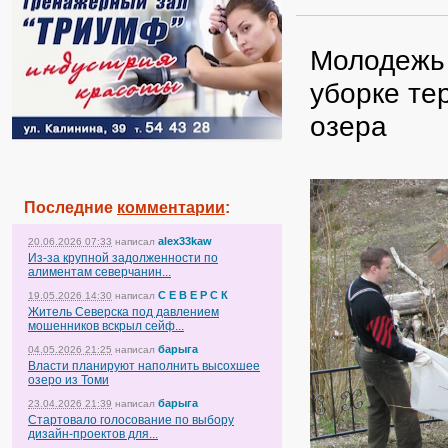
Молодежь 
уборке те
озера
Последние
комментарии
:
alex33kaw
20.06.2026 07:33
написал
Из-за крупной задолженности по
алиментам северчанин...
С Е В Е Р С К
19.05.2026 14:30
написал
Житель Северска под давлением
мошенников вскрыл сейф...
барыга
04.05.2026 21:25
написал
Власти планируют наполнить высохшее
озеро из Томи
барыга
23.04.2026 21:39
написал
Стартовало голосование по выбору
дизайн-проектов для...