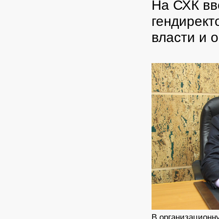
На СХК вв
гендирект
власти и 
В организационн