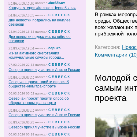
alex33kaw
07.04.2026 15:18
написал
Конкурс чтецов «Колокол Чернобыля»
В рамках меропр
С Е В Е Р С К
04.04.2026 18:35
написал
среды, Обществе
Две невестки подрались на юбилее
свекрови
всех желающих п
С Е В Е Р С К
04.04.2026 18:34
написал
прибрежной поло
Две невестки подрались на юбилее
свекрови
Категория:
Новос
барыга
27.03.2026 19:54
написал
Из-за активного снеготаяния
Комментарии (10
коммунальные службы города...
С Е В Е Р С К
07.03.2026 22:33
написал
Северск принял участие в Лыжне России
Молодой с
С Е В Е Р С К
06.03.2026 00:57
написал
Северчан просят пройти опрос об
самым инт
общественном транспорте
С Е В Е Р С К
06.03.2026 00:52
написал
проекта
Северчан просят пройти опрос об
общественном транспорте
С Е В Е Р С К
06.03.2026 00:37
написал
Северск принял участие в Лыжне России
С Е В Е Р С К
06.03.2026 00:23
написал
Северск принял участие в Лыжне России
С Е В Е Р С К
06.03.2026 00:18
написал