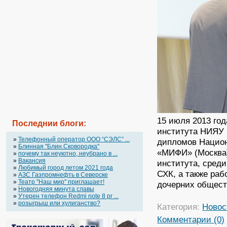
15 июля 2013 год
Последнии блоги:
института НИЯУ 
»
Телефонный оператор OOO “СЭЛС” ...
дипломов Национ
»
Блинная "Блин.Сковородка"
«МИФИ» (Москва)
»
почему так неуютно, неубрано в ...
»
Вакансия
института, сред
»
Любимый город летом 2021 года
СХК, а также раб
»
АЗС Газпромнефть в Северске
»
Театр "Наш мир" приглашает!
дочерних общест
»
Новогодняя минута славы
»
Утерен телефон Redmi note 8 pr ...
»
розыгрыш или хулиганство?
Категория:
Новос
Комментарии (0)