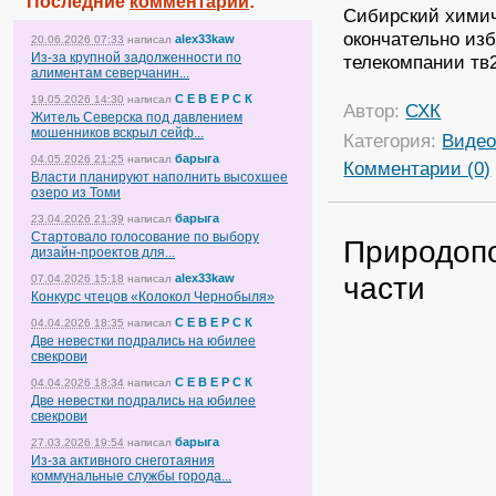
Последние
комментарии
:
Сибирский химич
окончательно из
alex33kaw
20.06.2026 07:33
написал
Из-за крупной задолженности по
телекомпании тв2
алиментам северчанин...
С Е В Е Р С К
19.05.2026 14:30
написал
Автор:
СХК
Житель Северска под давлением
мошенников вскрыл сейф...
Категория:
Виде
барыга
04.05.2026 21:25
написал
Комментарии (0)
Власти планируют наполнить высохшее
озеро из Томи
барыга
23.04.2026 21:39
написал
Стартовало голосование по выбору
Природопо
дизайн-проектов для...
части
alex33kaw
07.04.2026 15:18
написал
Конкурс чтецов «Колокол Чернобыля»
С Е В Е Р С К
04.04.2026 18:35
написал
Две невестки подрались на юбилее
свекрови
С Е В Е Р С К
04.04.2026 18:34
написал
Две невестки подрались на юбилее
свекрови
барыга
27.03.2026 19:54
написал
Из-за активного снеготаяния
коммунальные службы города...