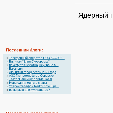
Ядерный г
Последнии блоги:
»
Телефонный оператор OOO “СЭЛС” ...
»
Блинная "Блин.Сковородка"
»
почему так неуютно, неубрано в ...
»
Вакансия
»
Любимый город летом 2021 года
»
АЗС Газпромнефть в Северске
»
Театр "Наш мир" приглашает!
»
Новогодняя минута славы
»
Утерен телефон Redmi note 8 pr ...
»
розыгрыш или хулиганство?