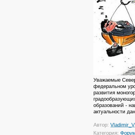
Уважаемые Север
федеральном уро
развития моногор
градообразующих
образований - н
актуальности да
Автор:
Vladimir_V
Категория:
Фору