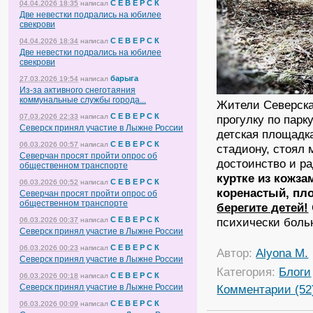
С Е В Е Р С К
04.04.2026 18:35
написал
Две невестки подрались на юбилее
свекрови
С Е В Е Р С К
04.04.2026 18:34
написал
Две невестки подрались на юбилее
свекрови
барыга
27.03.2026 19:54
написал
Из-за активного снеготаяния
коммунальные службы города...
Жители Северска
С Е В Е Р С К
прогулку по парк
07.03.2026 22:33
написал
Северск принял участие в Лыжне России
детская площадка
С Е В Е Р С К
06.03.2026 00:57
написал
стадиону, стоял 
Северчан просят пройти опрос об
достоинство и ра
общественном транспорте
куртке из кожза
С Е В Е Р С К
06.03.2026 00:52
написал
коренастый, пл
Северчан просят пройти опрос об
общественном транспорте
берегите детей!
психически боль
С Е В Е Р С К
06.03.2026 00:37
написал
Северск принял участие в Лыжне России
С Е В Е Р С К
06.03.2026 00:23
написал
Автор:
Alyona M.
Северск принял участие в Лыжне России
Категория:
Блоги
С Е В Е Р С К
06.03.2026 00:18
написал
Комментарии (52
Северск принял участие в Лыжне России
С Е В Е Р С К
06.03.2026 00:09
написал