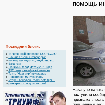
помощь и
Последнии блоги:
»
Телефонный оператор OOO “СЭЛС” ...
»
Блинная "Блин.Сковородка"
»
почему так неуютно, неубрано в ...
»
Вакансия
»
Любимый город летом 2021 года
»
АЗС Газпромнефть в Северске
»
Театр "Наш мир" приглашает!
»
Новогодняя минута славы
»
Утерен телефон Redmi note 8 pr ...
»
розыгрыш или хулиганство?
Накануне на «те
поступило сообщ
признательность
пришедшим ему н