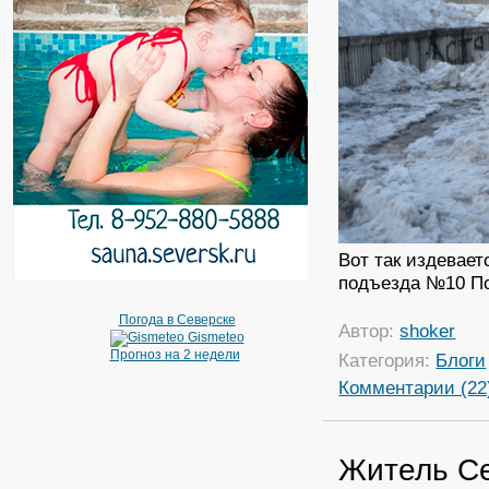
Вот так издевае
подъезда №10 По
Погода в Северске
Автор:
shoker
Gismeteo
Прогноз на 2 недели
Категория:
Блоги
Комментарии (22
Житель Се