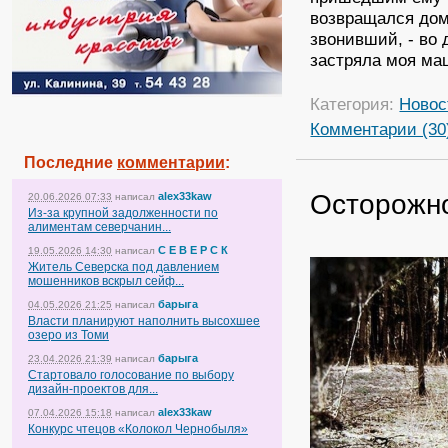
возвращался дом
звонивший, - во 
застряла моя ма
Категория:
Новос
Комментарии (30
Последние
комментарии
:
Осторожно
alex33kaw
20.06.2026 07:33
написал
Из-за крупной задолженности по
алиментам северчанин...
С Е В Е Р С К
19.05.2026 14:30
написал
Житель Северска под давлением
мошенников вскрыл сейф...
барыга
04.05.2026 21:25
написал
Власти планируют наполнить высохшее
озеро из Томи
барыга
23.04.2026 21:39
написал
Стартовало голосование по выбору
дизайн-проектов для...
alex33kaw
07.04.2026 15:18
написал
Конкурс чтецов «Колокол Чернобыля»