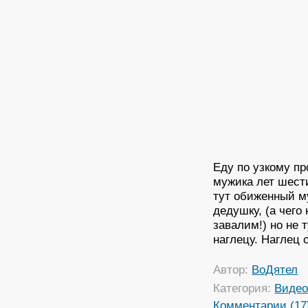
Еду по узкому про
мужика лет шест
тут обиженный му
дедушку, (а чег
завалим!) но не 
наглецу. Наглец 
Автор:
ВоДятел
Категория:
Виде
Комментарии (17