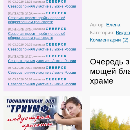
С Е В Е Р С К
07.03.2026 22:33
написал
Северск принял участие в Лыжне России
С Е В Е Р С К
06.03.2026 00:57
написал
Северчан просят пройти опрос об
общественном транспорте
Автор:
Елена
С Е В Е Р С К
06.03.2026 00:52
написал
Категория:
Виде
Северчан просят пройти опрос об
общественном транспорте
Комментарии (2)
С Е В Е Р С К
06.03.2026 00:37
написал
Северск принял участие в Лыжне России
С Е В Е Р С К
06.03.2026 00:23
написал
Очередь з
Северск принял участие в Лыжне России
С Е В Е Р С К
06.03.2026 00:18
написал
мощей бл
Северск принял участие в Лыжне России
храме
С Е В Е Р С К
06.03.2026 00:09
написал
Северск принял участие в Лыжне России