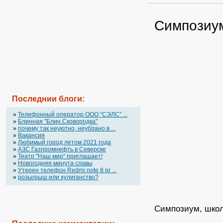
Симпозиу
Последнии блоги:
»
Телефонный оператор OOO “СЭЛС” ...
»
Блинная "Блин.Сковородка"
»
почему так неуютно, неубрано в ...
»
Вакансия
»
Любимый город летом 2021 года
»
АЗС Газпромнефть в Северске
»
Театр "Наш мир" приглашает!
»
Новогодняя минута славы
»
Утерен телефон Redmi note 8 pr ...
»
розыгрыш или хулиганство?
Симпозиум, школа