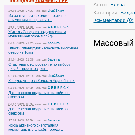
Последние
комментарии
:
Автор:
Елена
alex33kaw
20.06.2026 07:33
написал
Категория:
Виде
Из-за крупной задолженности по
Комментарии (0)
алиментам северчанин...
С Е В Е Р С К
19.05.2026 14:30
написал
Житель Северска под давлением
мошенников вскрыл сейф...
Массовый 
барыга
04.05.2026 21:25
написал
Власти планируют наполнить высохшее
озеро из Томи
барыга
23.04.2026 21:39
написал
Стартовало голосование по выбору
дизайн-проектов для...
alex33kaw
07.04.2026 15:18
написал
Конкурс чтецов «Колокол Чернобыля»
С Е В Е Р С К
04.04.2026 18:35
написал
Две невестки подрались на юбилее
свекрови
С Е В Е Р С К
04.04.2026 18:34
написал
Две невестки подрались на юбилее
свекрови
барыга
27.03.2026 19:54
написал
Из-за активного снеготаяния
коммунальные службы города...