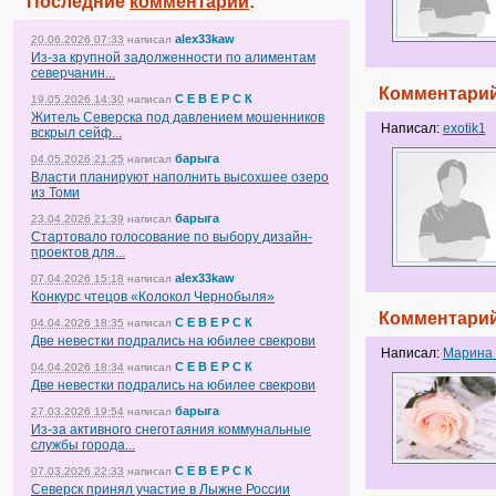
Последние
комментарии
:
alex33kaw
20.06.2026 07:33
написал
Из-за крупной задолженности по алиментам
северчанин...
Комментарий
С Е В Е Р С К
19.05.2026 14:30
написал
Житель Северска под давлением мошенников
Написал:
exotik1
вскрыл сейф...
барыга
04.05.2026 21:25
написал
Власти планируют наполнить высохшее озеро
из Томи
барыга
23.04.2026 21:39
написал
Стартовало голосование по выбору дизайн-
проектов для...
alex33kaw
07.04.2026 15:18
написал
Конкурс чтецов «Колокол Чернобыля»
Комментарий
С Е В Е Р С К
04.04.2026 18:35
написал
Две невестки подрались на юбилее свекрови
Написал:
Марина 
С Е В Е Р С К
04.04.2026 18:34
написал
Две невестки подрались на юбилее свекрови
барыга
27.03.2026 19:54
написал
Из-за активного снеготаяния коммунальные
службы города...
С Е В Е Р С К
07.03.2026 22:33
написал
Северск принял участие в Лыжне России