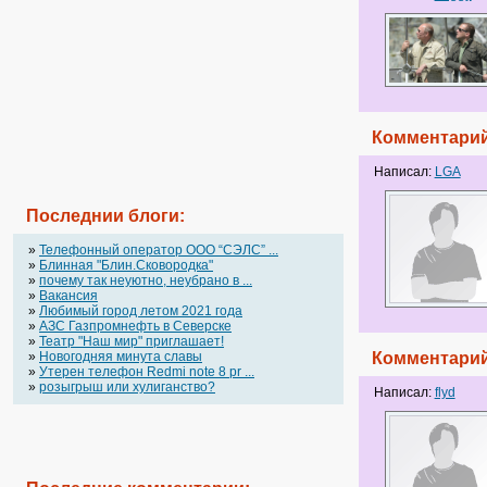
Комментарий
Написал:
LGA
Последнии блоги:
»
Телефонный оператор OOO “СЭЛС” ...
»
Блинная "Блин.Сковородка"
»
почему так неуютно, неубрано в ...
»
Вакансия
»
Любимый город летом 2021 года
»
АЗС Газпромнефть в Северске
»
Театр "Наш мир" приглашает!
»
Новогодняя минута славы
Комментарий
»
Утерен телефон Redmi note 8 pr ...
»
розыгрыш или хулиганство?
Написал:
flyd