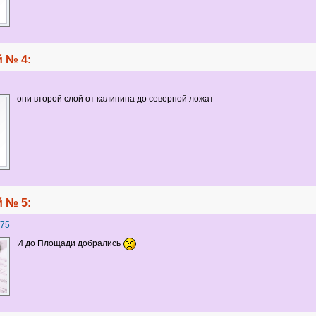
 № 4:
они второй слой от калинина до северной ложат
 № 5:
75
И до Площади добрались