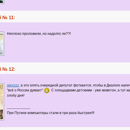
 № 11:
Неплохо проложили, но надолго ли??!
 № 12:
x
alexzzz
, а это опять очередной депутат фоткается, чтобы в Диалоге напеч
"всё о России думает"
С площадками детскими - уже моветон, а тут ка
злобу дня!
--------------------
При Путине компьютеры стали в три раза быстрее!!!