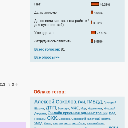
Нет
49.38%
Да, планирую
8.64%
Да, но если заставят (на работе /
4.94%
для путешествий)
Уже сделал
27.16%
Затрудняюсь ответить
9.88%
Всего голосов:
81
Все опросы >>
2013
3
Облако тегов:
Алексей Соколов
ГИБДД
ГАИ
,
,
,
Григорий
ДТП
МЧС
,
,
,
,
,
,
Шамин
Зоопарк
Мэр
Наркотики
Николай
Он-лайн приемная администрации
,
,
,
Диденко
ПДД
СХК
,
,
,
,
Пожары
Северск
Северский кадетский корпус
,
,
,
,
,
,
УМВД
Фото
авария
авто
автобусы
автомобили
дети