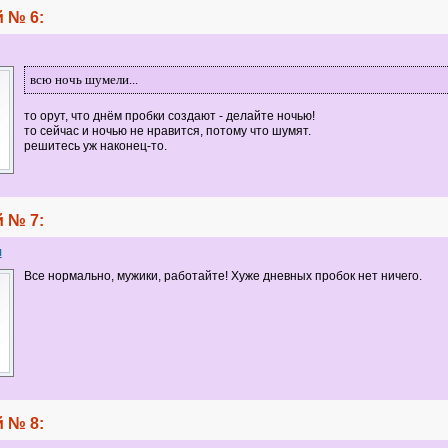
 № 6:
всю ночь шумели...
то орут, что днём пробки создают - делайте ночью!
то сейчас и ночью не нравится, потому что шумят.
решитесь уж наконец-то.
 № 7:
л
Все нормально, мужики, работайте! Хуже дневных пробок нет ничего.
 № 8: