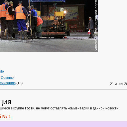
nfo
»
Северск
 убыванию
(13)
21 июня 
ция
щиеся в группе
Гости
, не могут оставлять комментарии в данной новости.
 № 1: