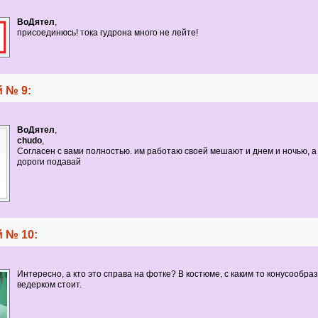
ВоДятел
,
присоединюсь! тока гудрона много не лейте!
 № 9:
ВоДятел
,
chudo
,
Согласен с вами полностью. им работаю своей мешают и днем и ночью, 
дороги подавай
 № 10:
Интересно, а кто это справа на фотке? В костюме, с каким то конусообра
ведерком стоит.