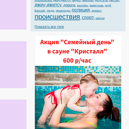
,
,
,
,
,
бразильское джиу-джитсу
видео
выборы
депутаты
джиу-джитсу
дороги
,
,
,
,
жалобы
животные
клуб
полиция
,
,
,
,
,
Банзай
люди
пешеходы
прикол
происшествия
спорт
,
,
школы
Показать все теги