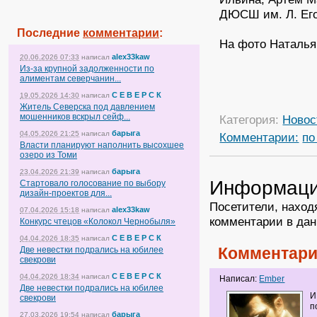
ДЮСШ им. Л. Егор
Последние
комментарии
:
На фото Наталья
alex33kaw
20.06.2026 07:33
написал
Из-за крупной задолженности по
алиментам северчанин...
С Е В Е Р С К
19.05.2026 14:30
написал
Житель Северска под давлением
мошенников вскрыл сейф...
Категория:
Новос
барыга
04.05.2026 21:25
написал
Комментарии:
по
Власти планируют наполнить высохшее
озеро из Томи
барыга
23.04.2026 21:39
написал
Информац
Стартовало голосование по выбору
дизайн-проектов для...
Посетители, наход
alex33kaw
07.04.2026 15:18
написал
комментарии в дан
Конкурс чтецов «Колокол Чернобыля»
С Е В Е Р С К
04.04.2026 18:35
написал
Комментари
Две невестки подрались на юбилее
свекрови
С Е В Е Р С К
04.04.2026 18:34
написал
Написал:
Ember
Две невестки подрались на юбилее
И
свекрови
п
барыга
27.03.2026 19:54
написал