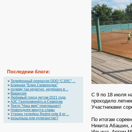
Последнии блоги:
»
Телефонный оператор OOO “СЭЛС” ...
»
Блинная "Блин.Сковородка"
»
почему так неуютно, неубрано в ...
»
Вакансия
С 9 по 18 июля 
»
Любимый город летом 2021 года
проходило летне
»
АЗС Газпромнефть в Северске
»
Театр "Наш мир" приглашает!
Участниками сор
»
Новогодняя минута славы
»
Утерен телефон Redmi note 8 pr ...
»
розыгрыш или хулиганство?
По итогам сорев
Никита Абашин, 
Ильина, Артем М