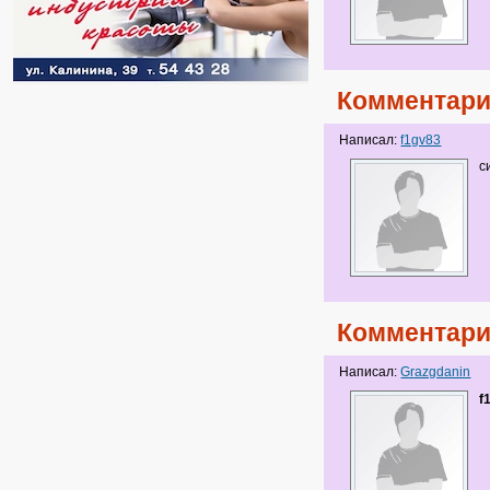
Комментари
Написал:
f1gv83
с
Комментари
Написал:
Grazgdanin
f