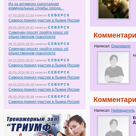
Из-за активного снеготаяния
коммунальные службы города...
С Е В Е Р С К
07.03.2026 22:33
написал
Северск принял участие в Лыжне России
С Е В Е Р С К
06.03.2026 00:57
написал
Северчан просят пройти опрос об
Комментари
общественном транспорте
С Е В Е Р С К
06.03.2026 00:52
написал
Написал:
Grazgdanin
Северчан просят пройти опрос об
общественном транспорте
Н
С Е В Е Р С К
06.03.2026 00:37
написал
Северск принял участие в Лыжне России
С Е В Е Р С К
06.03.2026 00:23
написал
Северск принял участие в Лыжне России
С Е В Е Р С К
06.03.2026 00:18
написал
Северск принял участие в Лыжне России
С Е В Е Р С К
06.03.2026 00:09
написал
Комментари
Северск принял участие в Лыжне России
Написал:
Наблюдатель
E
Д