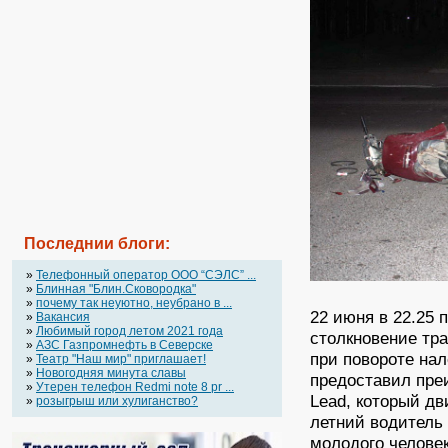
Последнии блоги:
»
Телефонный оператор OOO “СЭЛС” ...
»
Блинная "Блин.Сковородка"
»
почему так неуютно, неубрано в ...
22 июня в 22.25
»
Вакансия
»
Любимый город летом 2021 года
столкновение тр
»
АЗС Газпромнефть в Северске
при повороте нал
»
Театр "Наш мир" приглашает!
»
Новогодняя минута славы
предоставил пре
»
Утерен телефон Redmi note 8 pr ...
Lead, который дв
»
розыгрыш или хулиганство?
летний водитель
молодого человек