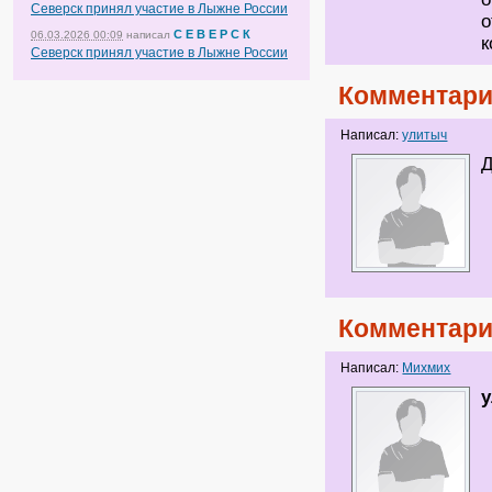
Северск принял участие в Лыжне России
о
С Е В Е Р С К
06.03.2026 00:09
написал
к
Северск принял участие в Лыжне России
Комментари
Написал:
улитыч
Д
Комментари
Написал:
Михмих