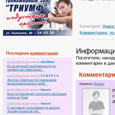
Категория:
Новос
Комментарии:
по
Информац
Последние
комментарии
:
Посетители, наход
alex33kaw
комментарии в дан
20.06.2026 07:33
написал
Из-за крупной задолженности по
алиментам северчанин...
Комментари
С Е В Е Р С К
19.05.2026 14:30
написал
Житель Северска под давлением
мошенников вскрыл сейф...
Написал:
Roman
барыга
Р
04.05.2026 21:25
написал
Власти планируют наполнить высохшее
с
озеро из Томи
д
барыга
23.04.2026 21:39
написал
Стартовало голосование по выбору
дизайн-проектов для...