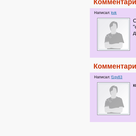
Комментари
Написал:
kvk
С
"
д
Комментари
Написал:
f1gv83
к