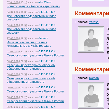
alex33kaw
07.04.2026 15:18
написал
Конкурс чтецов «Колокол Чернобыля»
Комментари
С Е В Е Р С К
04.04.2026 18:35
написал
Две невестки подрались на юбилее
свекрови
Написал:
Улитка
С Е В Е Р С К
04.04.2026 18:34
написал
а
Две невестки подрались на юбилее
свекрови
Ц
л
барыга
27.03.2026 19:54
написал
Из-за активного снеготаяния
с
коммунальные службы города...
м
С Е В Е Р С К
07.03.2026 22:33
написал
Л
Северск принял участие в Лыжне России
в
С Е В Е Р С К
06.03.2026 00:57
написал
Северчан просят пройти опрос об
Комментари
общественном транспорте
С Е В Е Р С К
06.03.2026 00:52
написал
Написал:
Roman
Северчан просят пройти опрос об
общественном транспорте
У
С Е В Е Р С К
06.03.2026 00:37
написал
А
Северск принял участие в Лыжне России
о
С Е В Е Р С К
06.03.2026 00:23
написал
ф
Северск принял участие в Лыжне России
п
С Е В Е Р С К
06.03.2026 00:18
написал
о