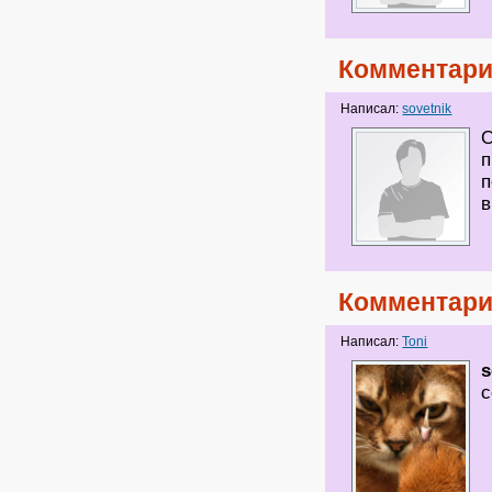
Комментари
Написал:
sovetnik
О
п
п
в
Комментари
Написал:
Toni
s
с