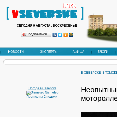
СЕГОДНЯ 9 АВГУСТА , ВОСКРЕСЕНЬЕ
ПОДЕЛИТЬСЯ…
НОВОСТИ
ЭКСПЕРТЫ
АФИША
БЛОГИ
В СЕВЕРСКЕ
В ТОМСК
Неопытный
Погода в Северске
Gismeteo
моторолл
Прогноз на 2 недели