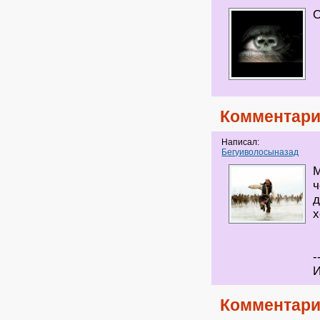
О
Комментари
Написал:
Бегуиволосыназад
М
ч
д
х
-
И
Комментари