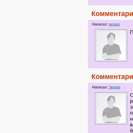
Комментари
Написал:
sergus
П
Комментари
Написал:
Эндрю
С
р
э
п
н
в
б