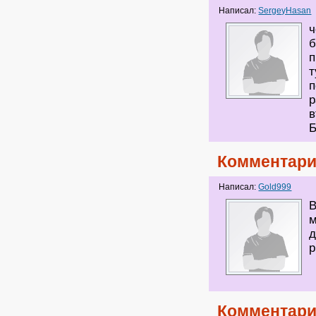
Написал:
SergeyHasan
ч
б
п
т
п
р
в
Б
Комментари
Написал:
Gold999
В
м
д
р
Комментари