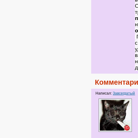
С
т
н
о
П
с
у
в
н
д
Комментари
Написал:
Завсегдатый