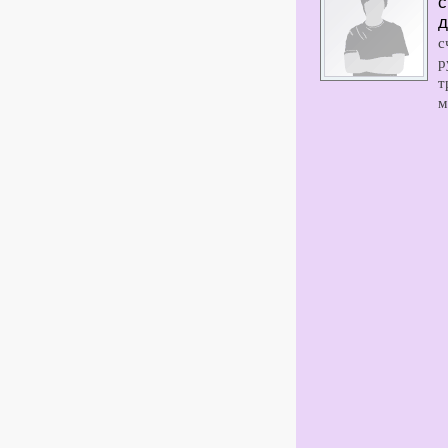
с
д
с
р
т
м