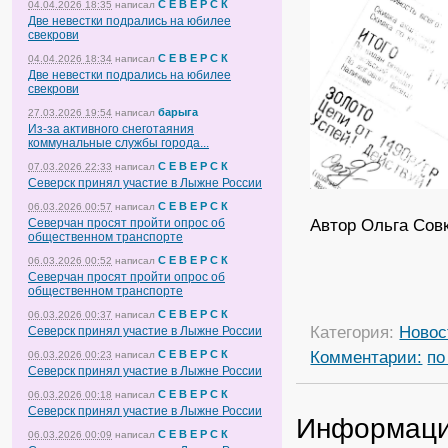
С Е В Е Р С К
04.04.2026 18:35
написал
Две невестки подрались на юбилее
свекрови
С Е В Е Р С К
04.04.2026 18:34
написал
Две невестки подрались на юбилее
свекрови
барыга
27.03.2026 19:54
написал
Из-за активного снеготаяния
коммунальные службы города...
С Е В Е Р С К
07.03.2026 22:33
написал
Северск принял участие в Лыжне России
С Е В Е Р С К
06.03.2026 00:57
написал
Автор Ольга Сов
Северчан просят пройти опрос об
общественном транспорте
С Е В Е Р С К
06.03.2026 00:52
написал
Северчан просят пройти опрос об
общественном транспорте
С Е В Е Р С К
06.03.2026 00:37
написал
Категория:
Новос
Северск принял участие в Лыжне России
Комментарии:
по
С Е В Е Р С К
06.03.2026 00:23
написал
Северск принял участие в Лыжне России
С Е В Е Р С К
06.03.2026 00:18
написал
Северск принял участие в Лыжне России
Информац
С Е В Е Р С К
06.03.2026 00:09
написал