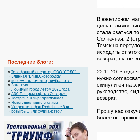
В ювелирном маг
цепь стоимостью 
стала рваться по
Солнечная, 2 (ст
Томск на переуло
исходить от этог
возврат, т.к. не 
Последнии блоги:
22.11.2015 года 
»
Телефонный оператор OOO “СЭЛС” ...
»
Блинная "Блин.Сковородка"
нужно согласова
»
почему так неуютно, неубрано в ...
скинули ей на эл
»
Вакансия
»
Любимый город летом 2021 года
руководство, сид
»
АЗС Газпромнефть в Северске
возврат.
»
Театр "Наш мир" приглашает!
»
Новогодняя минута славы
»
Утерен телефон Redmi note 8 pr ...
Прошу вас озвуч
»
розыгрыш или хулиганство?
более осторожны 