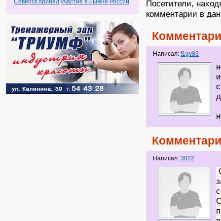
Северск принял участие в Лыжне России
Посетители, наход
комментарии в дан
Комментари
Написал:
f1gv83
н
и
с
д
н
Комментари
Написал:
3022
О
з
с
С
п
в