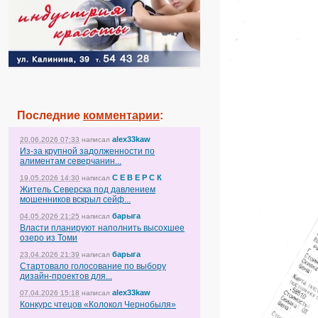
Последние
комментарии
:
alex33kaw
20.06.2026 07:33
написал
Из-за крупной задолженности по
алиментам северчанин...
С Е В Е Р С К
19.05.2026 14:30
написал
Житель Северска под давлением
мошенников вскрыл сейф...
барыга
04.05.2026 21:25
написал
Власти планируют наполнить высохшее
озеро из Томи
барыга
23.04.2026 21:39
написал
Стартовало голосование по выбору
дизайн-проектов для...
alex33kaw
07.04.2026 15:18
написал
Конкурс чтецов «Колокол Чернобыля»