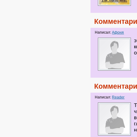
Комментари
Написал:
Афоня
э
к
о
Комментари
Написал:
Reader
Т
ч
в
г
н