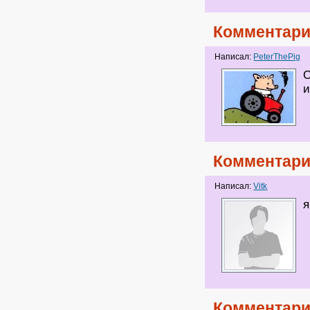
Комментари
Написал:
PeterThePig
О
и
Комментари
Написал:
Vitk
я
Комментари