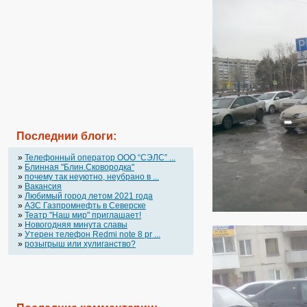
Последнии блоги:
»
Телефонный оператор OOO “СЭЛС” ...
»
Блинная "Блин.Сковородка"
»
почему так неуютно, неубрано в ...
»
Вакансия
»
Любимый город летом 2021 года
»
АЗС Газпромнефть в Северске
»
Театр "Наш мир" приглашает!
»
Новогодняя минута славы
»
Утерен телефон Redmi note 8 pr ...
»
розыгрыш или хулиганство?