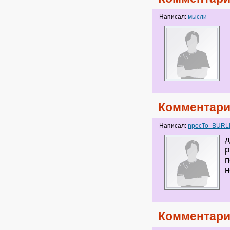
Написал:
мысли
Комментари
Написал:
npocTo_BURL
д
р
п
н
Комментари