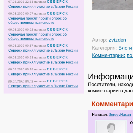
С Е В Е Р С К
07.03.2026 22:33
написал
Северск принял участие в Лыжне России
С Е В Е Р С К
06.03.2026 00:57
написал
Северчан просят пройти опрос об
общественном транспорте
С Е В Е Р С К
06.03.2026 00:52
написал
Северчан просят пройти опрос об
общественном транспорте
Автор:
zvizden
С Е В Е Р С К
06.03.2026 00:37
написал
Категория:
Блоги
Северск принял участие в Лыжне России
Комментарии:
по
С Е В Е Р С К
06.03.2026 00:23
написал
Северск принял участие в Лыжне России
С Е В Е Р С К
06.03.2026 00:18
написал
Информац
Северск принял участие в Лыжне России
С Е В Е Р С К
06.03.2026 00:09
написал
Посетители, наход
Северск принял участие в Лыжне России
комментарии в дан
Комментари
Написал:
SergeyHasan
о