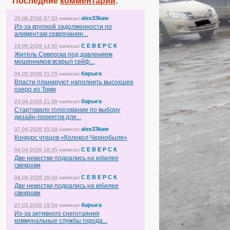
Последние
комментарии
:
alex33kaw
20.06.2026 07:33
написал
Из-за крупной задолженности по
алиментам северчанин...
С Е В Е Р С К
19.05.2026 14:30
написал
Житель Северска под давлением
мошенников вскрыл сейф...
барыга
04.05.2026 21:25
написал
Власти планируют наполнить высохшее
озеро из Томи
барыга
23.04.2026 21:39
написал
Стартовало голосование по выбору
дизайн-проектов для...
alex33kaw
07.04.2026 15:18
написал
Конкурс чтецов «Колокол Чернобыля»
С Е В Е Р С К
04.04.2026 18:35
написал
Две невестки подрались на юбилее
свекрови
С Е В Е Р С К
04.04.2026 18:34
написал
Две невестки подрались на юбилее
свекрови
барыга
27.03.2026 19:54
написал
Из-за активного снеготаяния
коммунальные службы города...