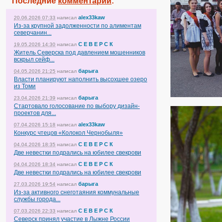
Последние
комментарии
:
alex33kaw
20.06.2026 07:33
написал
Из-за крупной задолженности по алиментам
северчанин...
С Е В Е Р С К
19.05.2026 14:30
написал
Житель Северска под давлением мошенников
вскрыл сейф...
барыга
04.05.2026 21:25
написал
Власти планируют наполнить высохшее озеро
из Томи
барыга
23.04.2026 21:39
написал
Стартовало голосование по выбору дизайн-
проектов для...
alex33kaw
07.04.2026 15:18
написал
Конкурс чтецов «Колокол Чернобыля»
С Е В Е Р С К
04.04.2026 18:35
написал
Две невестки подрались на юбилее свекрови
С Е В Е Р С К
04.04.2026 18:34
написал
Две невестки подрались на юбилее свекрови
барыга
27.03.2026 19:54
написал
Из-за активного снеготаяния коммунальные
службы города...
С Е В Е Р С К
07.03.2026 22:33
написал
Северск принял участие в Лыжне России