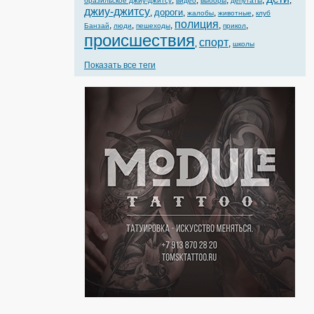
,
,
,
,
,
бразильское джиу-джитсу
видео
выборы
депутаты
джиу-джитсу
дороги
,
,
,
,
жалобы
животные
клуб
полиция
,
,
,
,
,
Банзай
люди
пешеходы
прикол
происшествия
спорт
,
,
школы
Показать все теги