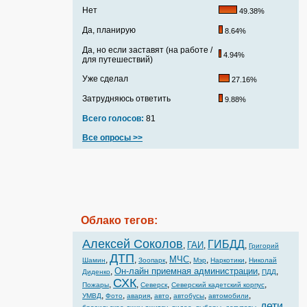
Нет
49.38%
Да, планирую
8.64%
Да, но если заставят (на работе /
4.94%
для путешествий)
Уже сделал
27.16%
Затрудняюсь ответить
9.88%
Всего голосов:
81
Все опросы >>
Облако тегов:
Алексей Соколов
ГИБДД
ГАИ
,
,
,
Григорий
ДТП
МЧС
,
,
,
,
,
,
Шамин
Зоопарк
Мэр
Наркотики
Николай
Он-лайн приемная администрации
,
,
,
Диденко
ПДД
СХК
,
,
,
,
Пожары
Северск
Северский кадетский корпус
,
,
,
,
,
,
УМВД
Фото
авария
авто
автобусы
автомобили
дети