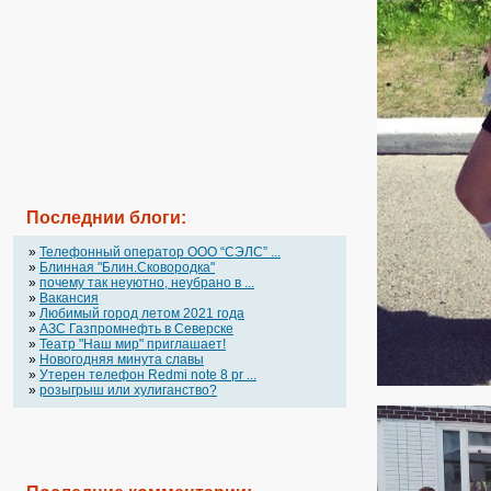
Последнии блоги:
»
Телефонный оператор OOO “СЭЛС” ...
»
Блинная "Блин.Сковородка"
»
почему так неуютно, неубрано в ...
»
Вакансия
»
Любимый город летом 2021 года
»
АЗС Газпромнефть в Северске
»
Театр "Наш мир" приглашает!
»
Новогодняя минута славы
»
Утерен телефон Redmi note 8 pr ...
»
розыгрыш или хулиганство?