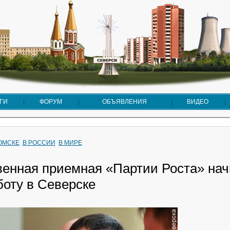
ГИ
ФОРУМ
ОБЪЯВЛЕНИЯ
ВИДЕО
ТОМСКЕ
В РОССИИ
В МИРЕ
енная приемная «Партии Роста» нач
боту в Северске