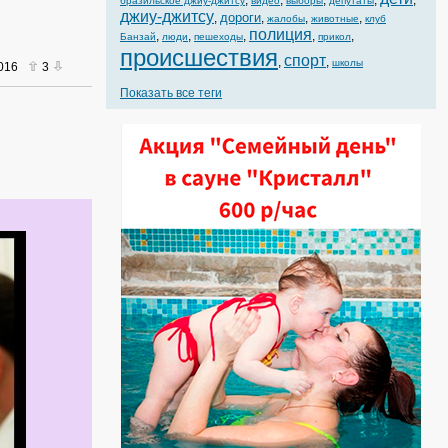
,
,
,
,
,
бразильское джиу-джитсу
видео
выборы
депутаты
джиу-джитсу
дороги
,
,
,
,
жалобы
животные
клуб
полиция
,
,
,
,
,
Банзай
люди
пешеходы
прикол
происшествия
спорт
,
,
школы
2016
3
Показать все теги