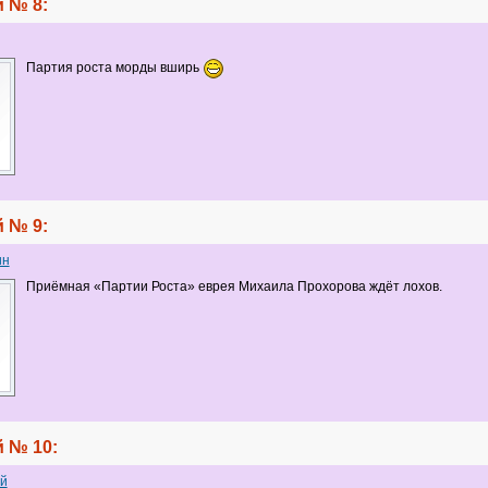
 № 8:
Партия роста морды вширь
 № 9:
ин
Приёмная «Партии Роста» еврея Михаила Прохорова ждёт лохов.
 № 10:
й