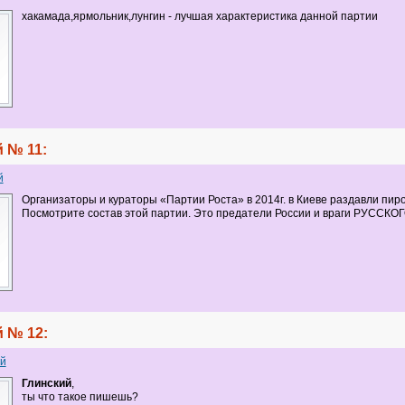
хакамада,ярмольник,лунгин - лучшая характеристика данной партии
 № 11:
й
Организаторы и кураторы «Партии Роста» в 2014г. в Киеве раздавли пиро
Посмотрите состав этой партии. Это предатели России и враги РУССКО
 № 12:
й
Глинский
,
ты что такое пишешь?