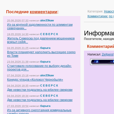
Последние
комментарии
:
Категория:
Новос
Комментарии:
по
alex33kaw
20.06.2026 07:33
написал
Из-за крупной задолженности по алиментам
северчанин...
Информа
С Е В Е Р С К
19.05.2026 14:30
написал
Житель Северска под давлением мошенников
Посетители, находя
вскрыл сейф...
Комментарий
барыга
04.05.2026 21:25
написал
Власти планируют наполнить высохшее озеро
Написал:
Zeitgeist
из Томи
барыга
23.04.2026 21:39
написал
Стартовало голосование по выбору дизайн-
проектов для...
alex33kaw
07.04.2026 15:18
написал
Конкурс чтецов «Колокол Чернобыля»
С Е В Е Р С К
04.04.2026 18:35
написал
Две невестки подрались на юбилее свекрови
С Е В Е Р С К
04.04.2026 18:34
написал
Две невестки подрались на юбилее свекрови
барыга
27.03.2026 19:54
написал
Из-за активного снеготаяния коммунальные
службы города...