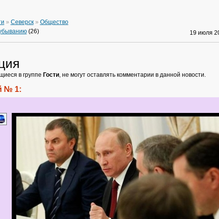
ти
»
Северск
»
Общество
 убыванию
(26)
19 июля 
ция
щиеся в группе
Гости
, не могут оставлять комментарии в данной новости.
 № 1: