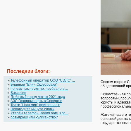
Последнии блоги:
»
Телефонный оператор OOO “СЭЛС” ...
Совсем скоро в С
»
Блинная "Блин.Сковородка"
общественной при
»
почему так неуютно, неубрано в ...
»
Вакансия
Общественная при
»
Любимый город летом 2021 года
вопросами, пробл
»
АЗС Газпромнефть в Северске
юристы и адвокат
»
Театр "Наш мир" приглашает!
профессиональны
»
Новогодняя минута славы
»
Утерен телефон Redmi note 8 pr ...
Жители нашего го
»
розыгрыш или хулиганство?
основной деятель
государственные 