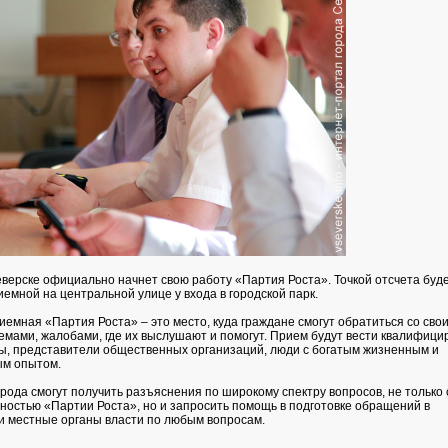
еверске официально начнет свою работу «Партия Роста». Точкой отсчета буд
емной на центральной улице у входа в городской парк.
емная «Партия Роста» – это место, куда граждане смогут обратиться со сво
емами, жалобами, где их выслушают и помогут. Прием будут вести квалифиц
ы, представители общественных организаций, люди с богатым жизненным и
м опытом.
рода смогут получить разъяснения по широкому спектру вопросов, не только 
ностью «Партии Роста», но и запросить помощь в подготовке обращений в
и местные органы власти по любым вопросам.