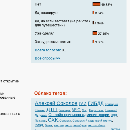
Нет
49.38%
Да, планирую
8.64%
Да, но если заставят (на работе /
4.94%
для путешествий)
Уже сделал
27.16%
Затрудняюсь ответить
9.88%
Всего голосов:
81
Все опросы >>
ет открытие
Облако тегов:
ими
ированные
Алексей Соколов
ГИБДД
ГАИ
,
,
,
Григорий
ДТП
МЧС
,
,
,
,
,
,
Шамин
Зоопарк
Мэр
Наркотики
Николай
связанных с
Он-лайн приемная администрации
,
,
,
Диденко
ПДД
СХК
,
,
,
,
Пожары
Северск
Северский кадетский корпус
,
,
,
,
,
,
УМВД
Фото
авария
авто
автобусы
автомобили
дети