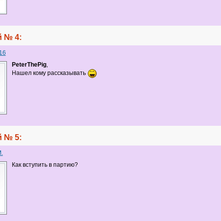
 № 4:
16
PeterThePig
,
Нашел кому рассказывать
 № 5:
.
Как вступить в партию?