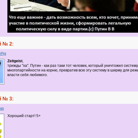
 № 2:
ePig
Zeitgeist
,
трижды "ха". Путин - как раз таки тот человек, который уничтожил систему
многопартийности на корню, превратив всю эту систему в ширму для реж
власти себя любимого.
 № 3:
ко
Хороший старт! 5+