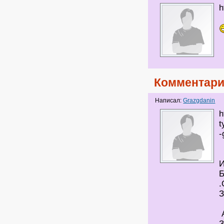
h
Комментари
Написал:
Grazgdanin
h
t
-