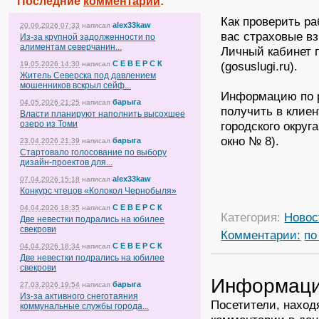
Последние
комментарии
:
Как проверить ра
alex33kaw
20.06.2026 07:33
написал
вас страховые вз
Из-за крупной задолженности по
алиментам северчанин...
Личный кабинет г
С Е В Е Р С К
(gosuslugi.ru).
19.05.2026 14:30
написал
Житель Северска под давлением
мошенников вскрыл сейф...
Информацию по р
барыга
04.05.2026 21:25
написал
получить в клие
Власти планируют наполнить высохшее
озеро из Томи
городского округ
окно № 8).
барыга
23.04.2026 21:39
написал
Стартовало голосование по выбору
дизайн-проектов для...
alex33kaw
07.04.2026 15:18
написал
Конкурс чтецов «Колокол Чернобыля»
С Е В Е Р С К
04.04.2026 18:35
написал
Категория:
Новос
Две невестки подрались на юбилее
свекрови
Комментарии:
по
С Е В Е Р С К
04.04.2026 18:34
написал
Две невестки подрались на юбилее
свекрови
Информац
барыга
27.03.2026 19:54
написал
Из-за активного снеготаяния
Посетители, наход
коммунальные службы города...