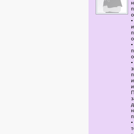
н
п
о
•
и
п
о
•
п
о
•
з
п
и
и
П
з
д
н
п
•
т