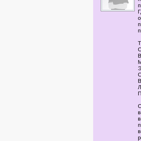
п
Г
о
п
п
С
в
в
п
в