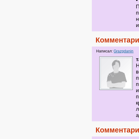
•
П
п
н
и
Комментари
Написал:
Grazgdanin
т
Н
в
п
п
и
п
к
л
Комментари