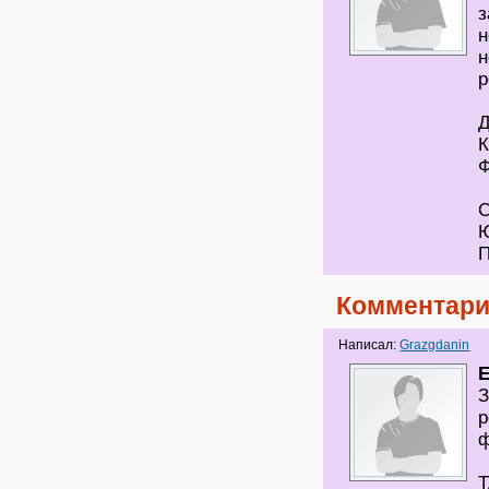
з
н
н
р
Комментари
Написал:
Grazgdanin
З
р