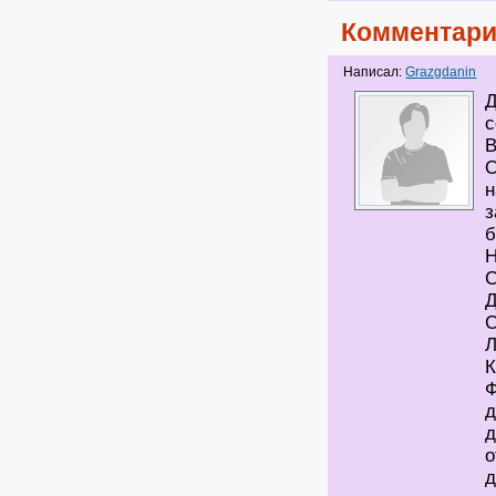
Комментари
Написал:
Grazgdanin
Д
с
н
з
б
Ф
д
д
о
д