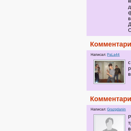
к
д
ф
в
Комментари
Написал:
PaLa44
с
р
в
Комментари
Написал:
Grazgdanin
Р
т
в