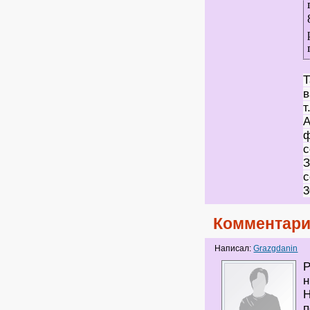
Т
в
т
А
ф
с
З
с
3
Комментари
Написал:
Grazgdanin
Р
н
Н
п