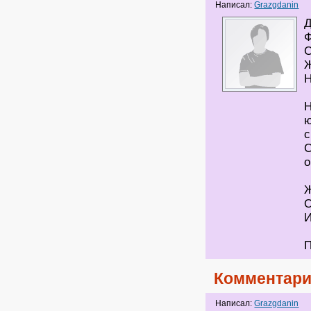
Написал:
Grazgdanin
Н
ю
С
о
Комментари
Написал:
Grazgdanin