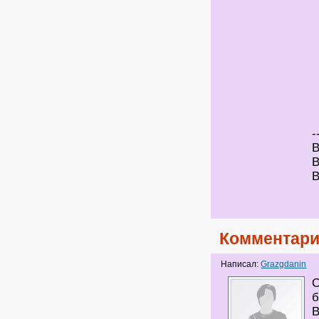
-
В
В
В
Комментари
Написал:
Grazgdanin
О
б
В