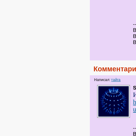
-
В
В
В
Комментари
Написал:
тайга
S
h
u
-
В