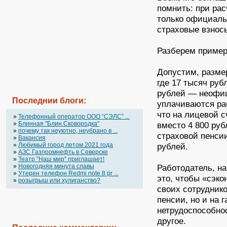
помнить: при ра
только официаль
страховые взнос
Разберем пример
Допустим, разме
где 17 тысяч ру
рублей — неофиц
Последнии блоги:
уплачиваются ра
что на лицевой с
»
Телефонный оператор OOO “СЭЛС” ...
»
Блинная "Блин.Сковородка"
вместо 4 800 руб
»
почему так неуютно, неубрано в ...
страховой пенсии
»
Вакансия
»
Любимый город летом 2021 года
рублей.
»
АЗС Газпромнефть в Северске
»
Театр "Наш мир" приглашает!
»
Новогодняя минута славы
Работодатель, н
»
Утерен телефон Redmi note 8 pr ...
это, чтобы «сэк
»
розыгрыш или хулиганство?
своих сотрудник
пенсии, но и на 
нетрудоспособнос
другое.