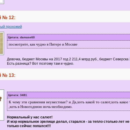
 № 12:
ый прохожий
Цитата: damase60
посмотрите, как чудно в Питере и Москве
Девочка, бюджет Москвы на 2017 год 2 211,4 млрд руб., бюджет Северска 
Есть разница? Вот поэтому там и чудно.
 № 13:
Цитата: 3481
К чему эти сравнения неуместные? и Да,хоть какой то салют,хоть какое 
,хоть в Новогоднюю ночь-необходимо.
Нормальный у нас салют!
И мэр нормальное зрелище делал, старался - за тепло столько лет не 
только сейчас попался!!!