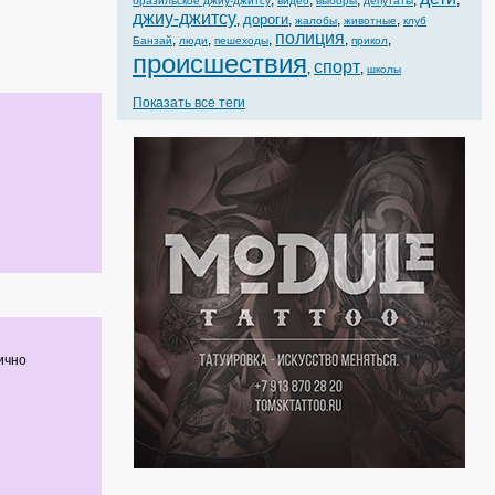
,
,
,
,
,
бразильское джиу-джитсу
видео
выборы
депутаты
джиу-джитсу
дороги
,
,
,
,
жалобы
животные
клуб
полиция
,
,
,
,
,
Банзай
люди
пешеходы
прикол
происшествия
спорт
,
,
школы
Показать все теги
ично