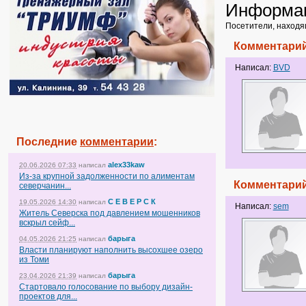
Информа
Посетители, находя
Комментарий
Написал:
BVD
Последние
комментарии
:
alex33kaw
20.06.2026 07:33
написал
Из-за крупной задолженности по алиментам
Комментарий
северчанин...
С Е В Е Р С К
19.05.2026 14:30
написал
Написал:
sem
Житель Северска под давлением мошенников
вскрыл сейф...
барыга
04.05.2026 21:25
написал
Власти планируют наполнить высохшее озеро
из Томи
барыга
23.04.2026 21:39
написал
Стартовало голосование по выбору дизайн-
проектов для...