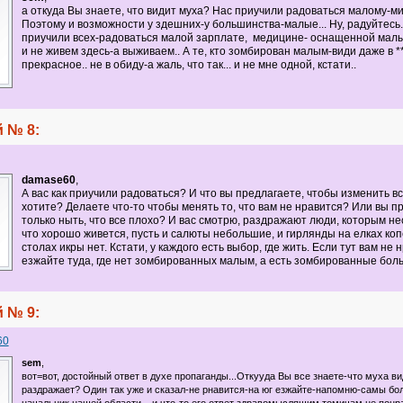
а откуда Вы знаете, что видит муха? Нас приучили радоваться малому-ми
Поэтому и возможности у здешних-у большинства-малые... Ну, радуйтесь..
приучили всех-радоваться малой зарплате, медицине- оснащенной малы
и не живем здесь-а выживаем.. А те, кто зомбирован малым-види даже в **
прекрасное.. не в обиду-а жаль, что так... и не мне одной, кстати..
 № 8:
damase60
,
А вас как приучили радоваться? И что вы предлагаете, чтобы изменить все
хотите? Делаете что-то чтобы менять то, что вам не нравится? Или вы 
только ныть, что все плохо? И вас смотрю, раздражают люди, которым не
что хорошо живется, пусть и салюты небольшие, и гирлянды на елках ко
столах икры нет. Кстати, у каждого есть выбор, где жить. Если тут вам не 
езжайте туда, где нет зомбированных малым, а есть зомбированные бол
 № 9:
60
sem
,
вот=вот, достойный ответ в духе пропаганды...Откууда Вы все знаете-что муха ви
раздражает? Один так уже и сказал-не рнавится-на юг езжайте-напомню-самы б