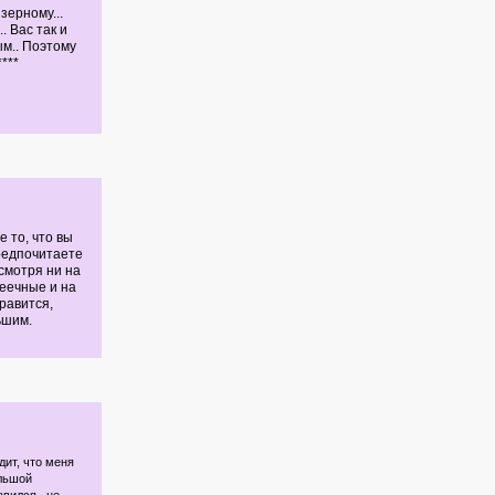
зерному...
. Вас так и
м.. Поэтому
***
 то, что вы
предпочитаете
смотря ни на
пеечные и на
нравится,
ьшим.
дит, что меня
ольшой