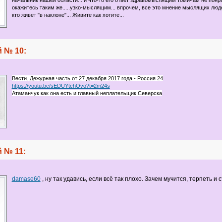
начальник нашей области... и что-то его ответ здравомыслящим томичам не понра
окажитесь таким же.....узко-мыслящим... впрочем, все это мнение мыслящих людей
кто живет "в наклоне"... Живите как хотите...
 № 10:
Вести. Дежурная часть от 27 декабря 2017 года - Россия 24
https://youtu.be/sEDUYtchOvo?t=2m24s
Атаманчук как она есть и главный неплательщик Северска
 № 11:
damase60
, ну так удавись, если всё так плохо. Зачем мучится, терпеть и 