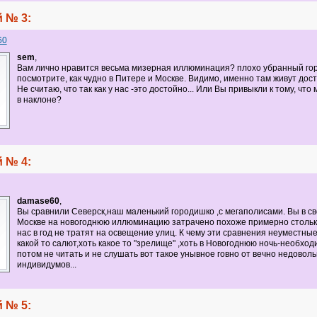
 № 3:
60
sem
,
Вам лично нравится весьма мизерная иллюминация? плохо убранный го
посмотрите, как чудно в Питере и Москве. Видимо, именно там живут дос
Не считаю, что так как у нас -это достойно... Или Вы привыкли к тому, чт
в наклоне?
 № 4:
damase60
,
Вы сравнили Северск,наш маленький городишко ,с мегаполисами. Вы в с
Москве на новогоднюю иллюминацию затрачено похоже примерно столько
нас в год не тратят на освещение улиц. К чему эти сравнения неуместные
какой то салют,хоть какое то "зрелище" ,хоть в Новогоднюю ночь-необход
потом не читать и не слушать вот такое унывное говно от вечно недовол
индивидумов...
 № 5: