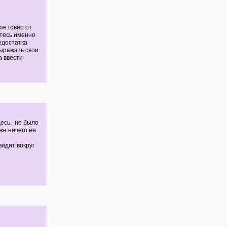
ое говно от
йтесь именно
едостатка
выражать свои
 ввести
десь, не было
же ничего не
видит вокруг