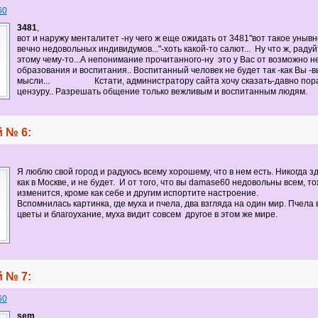
60
3481
,
вот и наружу менталитет -ну чего ж еще ожидать от 3481"
вот такое унывн
вечно недовольных индивидумов..."-хоть какой-то салют... Ну что ж, раду
этому чему-то...А непонимание прочитанного-ну это у Вас от возможно н
образования и воспитания.. Воспитанный человек не будет так -как Вы -
мысли... Кстати, администратору сайта хочу сказать-давно пора
цензуру.. Разрешать общение только вежливым и воспитанным людям.
 № 6:
Я люблю свой город и радуюсь всему хорошему, что в нем есть. Никогда з
как в Москве, и не будет. И от того, что вы damase60 недовольны всем, то
изменится, кроме как себе и другим испортите настроение.
Вспомнилась картинка, где муха и пчела, два взгляда на один мир. Пчела 
цветы и благоухание, муха видит совсем другое в этом же мире.
 № 7:
60
sem
,