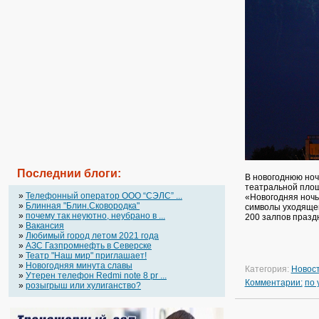
Последнии блоги:
В новогоднюю ноч
театральной площ
»
Телефонный оператор OOO “СЭЛС” ...
«Новогодняя ночь
»
Блинная "Блин.Сковородка"
символы уходящег
»
почему так неуютно, неубрано в ...
200 залпов празд
»
Вакансия
»
Любимый город летом 2021 года
»
АЗС Газпромнефть в Северске
»
Театр "Наш мир" приглашает!
»
Новогодняя минута славы
Категория:
Новос
»
Утерен телефон Redmi note 8 pr ...
Комментарии:
по
»
розыгрыш или хулиганство?