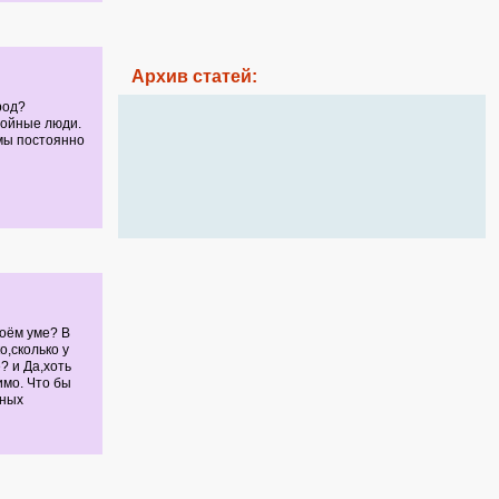
Архив статей:
род?
тойные люди.
о мы постоянно
воём уме? В
,сколько у
? и Да,хоть
имо. Что бы
ьных