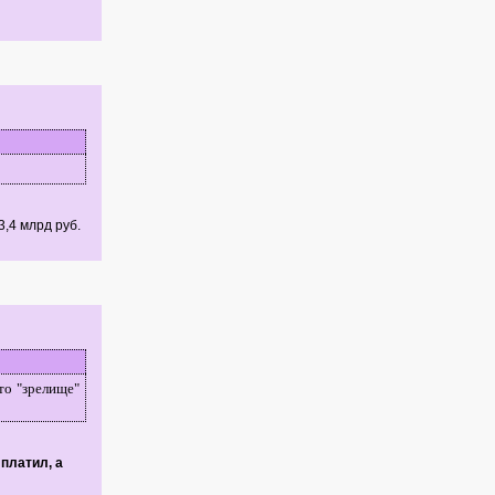
3,4 млрд руб.
то "зрелище"
платил, а