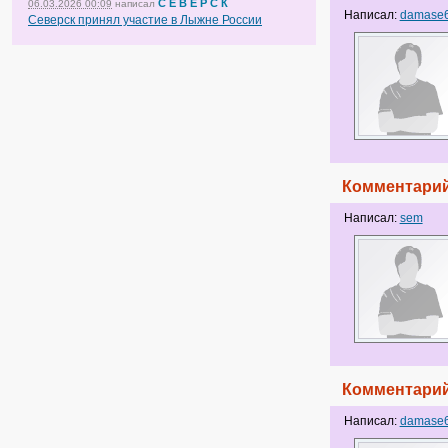
С Е В Е Р С К
06.03.2026 00:09
написал
Написал:
damase
Северск принял участие в Лыжне России
Комментарий
Написал:
sem
Комментарий
Написал:
damase