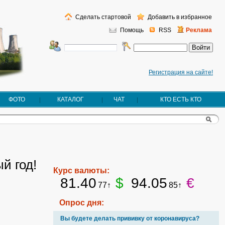
Сделать стартовой
Добавить в избранное
Помощь
RSS
Реклама
Регистрация на сайте!
ФОТО
КАТАЛОГ
ЧАТ
КТО ЕСТЬ КТО
й год!
Курс валюты:
81.40
$
94.05
€
77↑
85↑
Опрос дня:
Вы будете делать прививку от коронавируса?