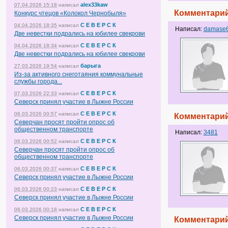
alex33kaw
07.04.2026 15:18
написал
Комментарий
Конкурс чтецов «Колокол Чернобыля»
С Е В Е Р С К
04.04.2026 18:35
написал
Написал:
damase
Две невестки подрались на юбилее свекрови
С Е В Е Р С К
04.04.2026 18:34
написал
Две невестки подрались на юбилее свекрови
барыга
27.03.2026 19:54
написал
Из-за активного снеготаяния коммунальные
службы города...
С Е В Е Р С К
07.03.2026 22:33
написал
Северск принял участие в Лыжне России
С Е В Е Р С К
06.03.2026 00:57
написал
Комментарий
Северчан просят пройти опрос об
общественном транспорте
Написал:
3481
С Е В Е Р С К
06.03.2026 00:52
написал
Северчан просят пройти опрос об
общественном транспорте
С Е В Е Р С К
06.03.2026 00:37
написал
Северск принял участие в Лыжне России
С Е В Е Р С К
06.03.2026 00:23
написал
Северск принял участие в Лыжне России
С Е В Е Р С К
06.03.2026 00:18
написал
Северск принял участие в Лыжне России
Комментарий