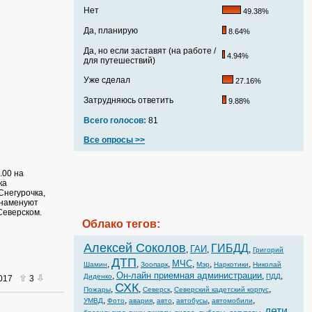
Нет
49.38%
Да, планирую
8.64%
Да, но если заставят (на работе /
4.94%
для путешествий)
Уже сделал
27.16%
Затрудняюсь ответить
9.88%
Всего голосов:
81
Все опросы >>
.00 на
ка
Снегурочка,
знаменуют
Северском.
Облако тегов:
Алексей Соколов
ГИБДД
ГАИ
,
,
,
Григорий
ДТП
МЧС
,
,
,
,
,
,
Шамин
Зоопарк
Мэр
Наркотики
Николай
Он-лайн приемная администрации
,
,
,
Диденко
ПДД
2017
3
СХК
,
,
,
,
Пожары
Северск
Северский кадетский корпус
,
,
,
,
,
,
УМВД
Фото
авария
авто
автобусы
автомобили
дети