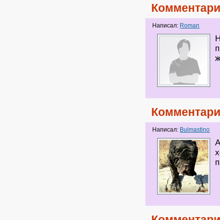
Комментари
Написал:
Roman
Н
п
ж
Комментари
Написал:
Bulmastino
А
х
п
Комментари