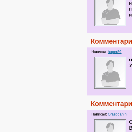
н
п
и
Комментари
Написал:
huper89
u
Комментари
Написал:
Grazgdanin
С
В