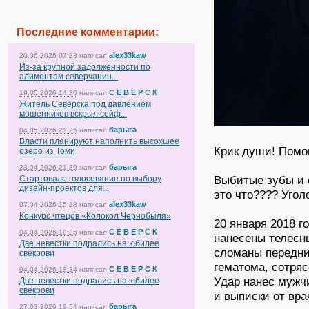
Последние
комментарии
:
alex33kaw
20.06.2026 07:33
написал
Из-за крупной задолженности по
алиментам северчанин...
С Е В Е Р С К
19.05.2026 14:30
написал
Житель Северска под давлением
мошенников вскрыл сейф...
барыга
04.05.2026 21:25
написал
Власти планируют наполнить высохшее
Крик души! Помо
озеро из Томи
барыга
23.04.2026 21:39
написал
Выбитые зубы и 
Стартовало голосование по выбору
дизайн-проектов для...
это что???? Уго
alex33kaw
07.04.2026 15:18
написал
Конкурс чтецов «Колокол Чернобыля»
20 января 2018 
С Е В Е Р С К
04.04.2026 18:35
написал
нанесены телесн
Две невестки подрались на юбилее
сломаны передние
свекрови
гематома, сотряс
С Е В Е Р С К
04.04.2026 18:34
написал
Удар нанес мужчи
Две невестки подрались на юбилее
свекрови
и выписки от вра
барыга
27.03.2026 19:54
написал