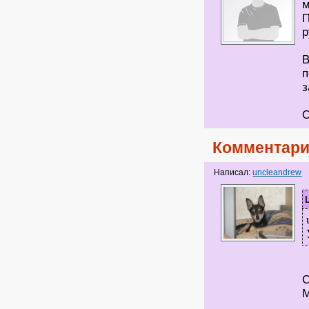
м
П
р
В
п
з
О
Комментари
Написал:
uncleandrew
С
М