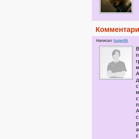
Комментари
Написал:
huper89
В
п
г
м
А
д
с
м
с
п
А
с
р
а
с