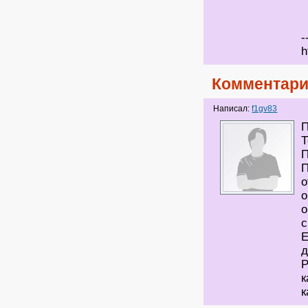
-
h
Комментари
Написал:
f1gv83
П
Т
П
П
о
о
о
с
Е
д
P
к
к