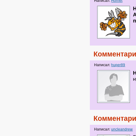
Написал:
Hornet
Н
А
Комментари
Написал:
huper89
H
н
Комментари
Написал:
uncleandrew