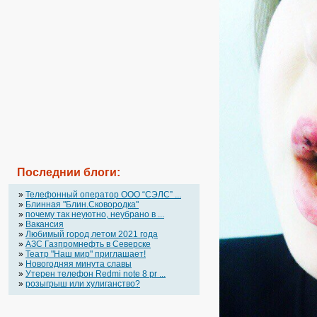
Последнии блоги:
»
Телефонный оператор OOO “СЭЛС” ...
»
Блинная "Блин.Сковородка"
»
почему так неуютно, неубрано в ...
»
Вакансия
»
Любимый город летом 2021 года
»
АЗС Газпромнефть в Северске
»
Театр "Наш мир" приглашает!
»
Новогодняя минута славы
»
Утерен телефон Redmi note 8 pr ...
»
розыгрыш или хулиганство?