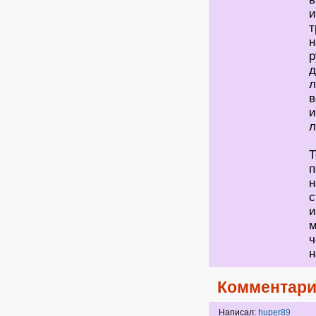
и
т
н
р
д
л
в
и
л
Т
п
н
с
и
м
ч
н
Комментари
Написал:
huper89