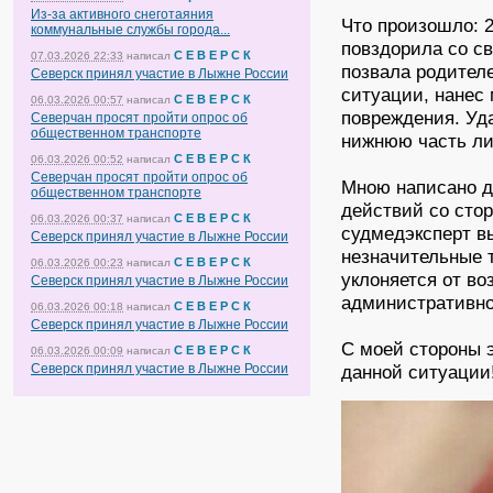
Из-за активного снеготаяния
Что произошло: 2
коммунальные службы города...
повздорила со св
С Е В Е Р С К
07.03.2026 22:33
написал
позвала родителе
Северск принял участие в Лыжне России
ситуации, нанес
С Е В Е Р С К
06.03.2026 00:57
написал
повреждения. Уда
Северчан просят пройти опрос об
общественном транспорте
нижнюю часть ли
С Е В Е Р С К
06.03.2026 00:52
написал
Северчан просят пройти опрос об
Мною написано д
общественном транспорте
действий со стор
С Е В Е Р С К
06.03.2026 00:37
написал
судмедэксперт в
Северск принял участие в Лыжне России
незначительные 
С Е В Е Р С К
06.03.2026 00:23
написал
уклоняется от во
Северск принял участие в Лыжне России
административ
С Е В Е Р С К
06.03.2026 00:18
написал
Северск принял участие в Лыжне России
С моей стороны э
С Е В Е Р С К
06.03.2026 00:09
написал
данной ситуации
Северск принял участие в Лыжне России