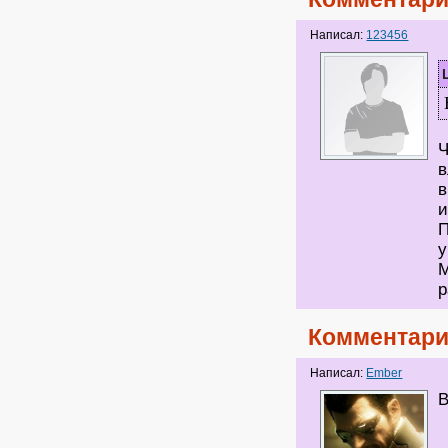
Написал:
123456
Ч
в
в
и
П
у
М
р
Комментари
Написал:
Ember
В