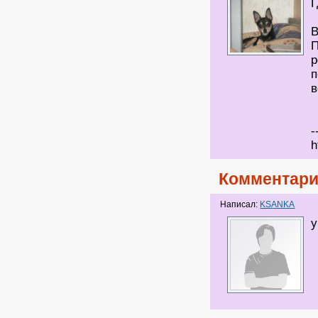
Г
В
П
р
п
в
-
h
Комментари
Написал:
KSANKA
у