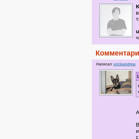
в
т
u
ч
Комментари
Написал:
uncleandrew
А
В
и
с