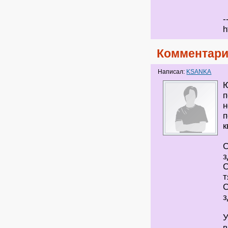
-
h
Комментари
Написал:
KSANKA
Ю
п
н
п
к
С
з
С
т
С
з
У
в