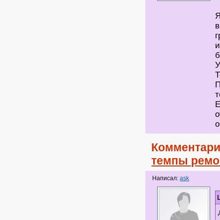
Я
в
г
и
б
У
Т
П
т
Е
о
о
Комментари
темпы ремо
Написал:
ask