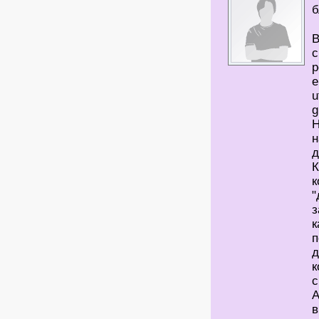
б
В
с
p
e
u
g
Н
н
д
К
к
"
з
к
п
д
к
с
А
в