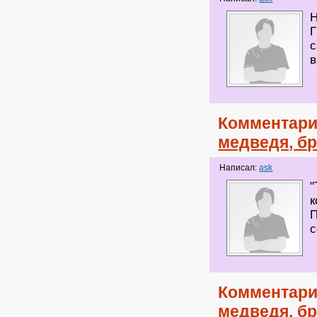
Н
Г
с
в
Комментари
медведя, бр
Написал:
ask
"
к
П
с
Комментари
медведя, бр