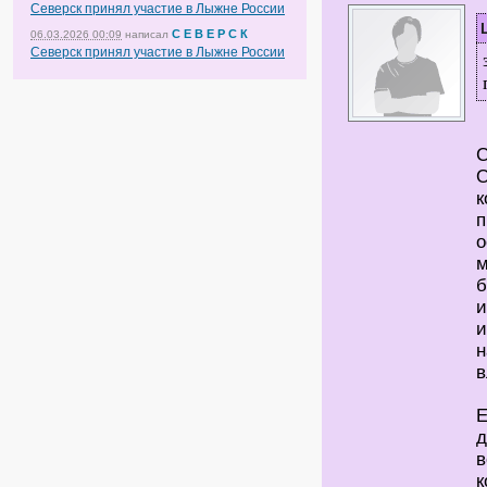
Северск принял участие в Лыжне России
С Е В Е Р С К
06.03.2026 00:09
написал
Северск принял участие в Лыжне России
С
О
к
п
о
м
б
и
и
н
в
Е
д
в
к