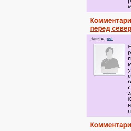
р
м
Комментари
перед север
Написал:
ask
Н
р
п
м
у
в
б
с
а
К
н
п
Комментари