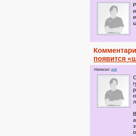
Р
и
и
ш
Комментари
появится «
Написал:
ask
О
г
р
о
л
В
а
э
о