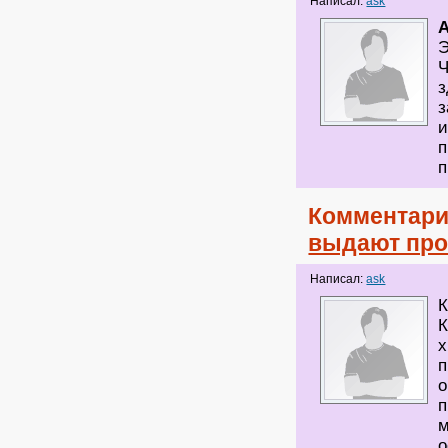
Написал:
ask
A
Э
Ч
з
з
и
п
Комментари
выдают про
Написал:
ask
К
К
х
п
о
п
м
о