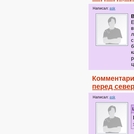
Написал:
ask
B
Е
в
л
с
б
к
р
ц
Комментари
перед север
Написал:
ask