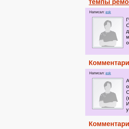
темпы ремо
Написал:
ask
Г
С
д
м
o
Комментари
Написал:
ask
А
о
С
(
И
у
Комментари