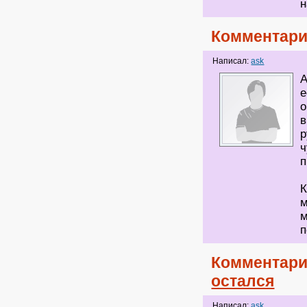
н
Комментари
Написал:
ask
А
е
о
в
р
ч
п
К
м
м
п
Комментари
остался
Написал:
ask