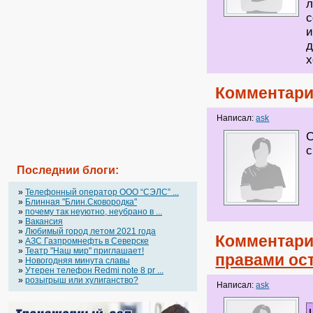
л
с
и
д
х
Комментари
Написал:
ask
С
Последнии блоги:
»
Телефонный оператор OOO “СЭЛС” ...
»
Блинная "Блин.Сковородка"
»
почему так неуютно, неубрано в ...
»
Вакансия
»
Любимый город летом 2021 года
Комментари
»
АЗС Газпромнефть в Северске
»
Театр "Наш мир" приглашает!
правами ост
»
Новогодняя минута славы
»
Утерен телефон Redmi note 8 pr ...
»
розыгрыш или хулиганство?
Написал:
ask