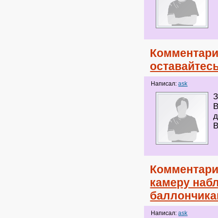
Комментари
оставайтес
Написал:
ask
З
В
д
В
Комментари
камеру наб
баллончик
Написал:
ask