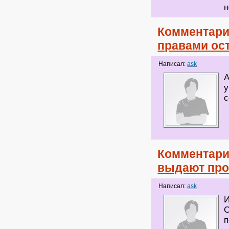
н
Комментари
правами ост
Написал:
ask
А
у
с
Комментари
выдают про
Написал:
ask
И
С
п