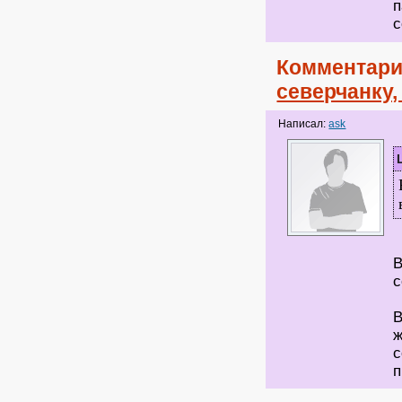
п
с
Комментари
северчанку
Написал:
ask
В
с
В
ж
с
п