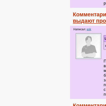
p
Комментари
выдают про
Написал:
ask
П
в
м
б
з
п
с
п
Комментари