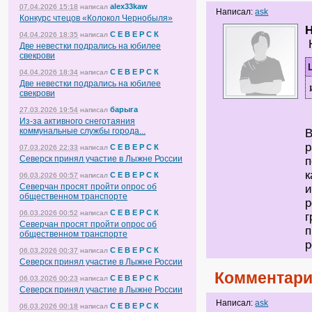
alex33kaw
07.04.2026 15:18
написал
Написал:
ask
Конкурс чтецов «Колокол Чернобыля»
С Е В Е Р С К
04.04.2026 18:35
написал
Н
Две невестки подрались на юбилее
свекрови
С Е В Е Р С К
04.04.2026 18:34
написал
Две невестки подрались на юбилее
свекрови
барыга
27.03.2026 19:54
написал
Из-за активного снеготаяния
коммунальные службы города...
В
р
С Е В Е Р С К
07.03.2026 22:33
написал
Северск принял участие в Лыжне России
п
к
С Е В Е Р С К
06.03.2026 00:57
написал
Северчан просят пройти опрос об
и
общественном транспорте
р
С Е В Е Р С К
06.03.2026 00:52
написал
г
Северчан просят пройти опрос об
п
общественном транспорте
р
С Е В Е Р С К
06.03.2026 00:37
написал
Северск принял участие в Лыжне России
Комментари
С Е В Е Р С К
06.03.2026 00:23
написал
Северск принял участие в Лыжне России
Написал:
ask
С Е В Е Р С К
06.03.2026 00:18
написал