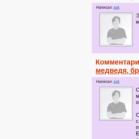
Написал:
ask
Э
к
Комментари
медведя, бр
Написал:
ask
О
м
о
О
с
п
Е