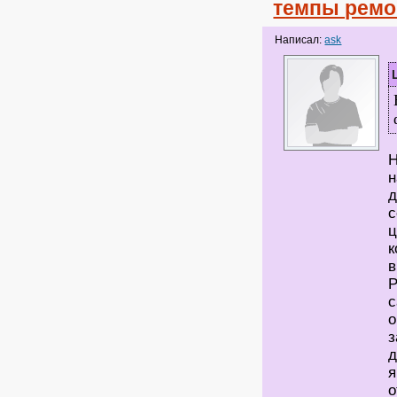
темпы ремо
Написал:
ask
Н
н
д
с
ц
к
в
Р
с
о
з
д
я
о