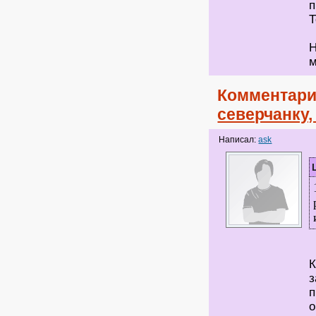
п
Т
Н
м
Комментари
северчанку
Написал:
ask
К
з
п
о