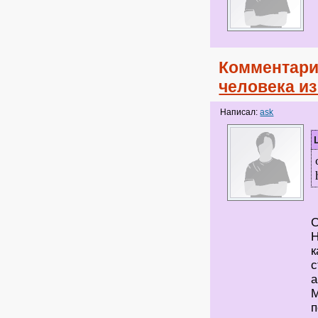
Комментари
человека и
Написал:
ask
С
Н
к
с
а
М
п