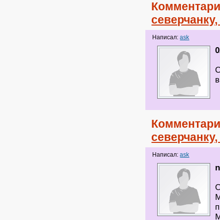
Комментари
северчанку
Написал:
ask
0
О
в
Комментари
северчанку
Написал:
ask
О
М
п
М