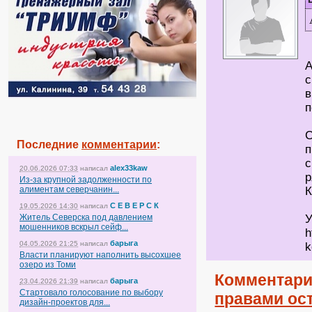
А
с
в
п
С
Последние
комментарии
:
п
с
alex33kaw
20.06.2026 07:33
написал
р
Из-за крупной задолженности по
алиментам северчанин...
С Е В Е Р С К
19.05.2026 14:30
написал
Житель Северска под давлением
У
мошенников вскрыл сейф...
h
барыга
04.05.2026 21:25
написал
k
Власти планируют наполнить высохшее
озеро из Томи
Комментари
барыга
23.04.2026 21:39
написал
Стартовало голосование по выбору
правами ост
дизайн-проектов для...