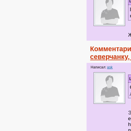
Ж
Комментари
северчанку
Написал:
ask
Э
е
h
п