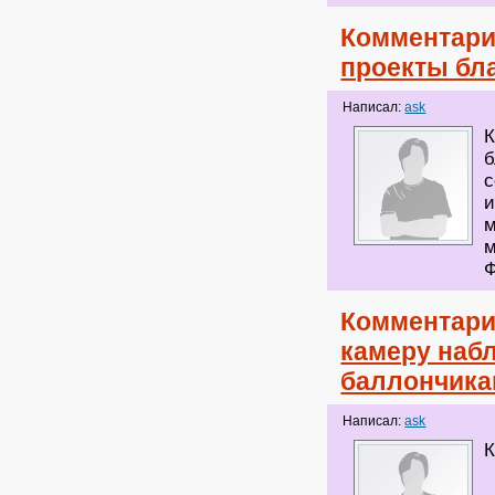
Комментари
проекты бл
Написал:
ask
К
б
с
и
м
м
Ф
Комментари
камеру наб
баллончик
Написал:
ask
К