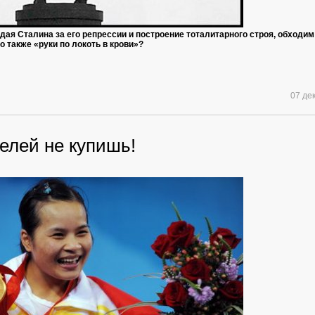
ая Сталина за его репрессии и построение тоталитарного строя, обходим
го также «руки по локоть в крови»?
07 де
елей не купишь!