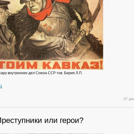
ару внутренних дел Союза ССР тов. Берия Л.П.
73
07 де
Преступники или герои?