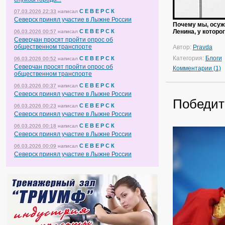
С Е В Е Р С К
07.03.2026 22:33
написал
Северск принял участие в Лыжне России
Почему мы, осужд
С Е В Е Р С К
Ленина, у которо
06.03.2026 00:57
написал
Северчан просят пройти опрос об
общественном транспорте
Автор:
Pravda
Категория:
Блоги
С Е В Е Р С К
06.03.2026 00:52
написал
Северчан просят пройти опрос об
Комментарии (1)
общественном транспорте
С Е В Е Р С К
06.03.2026 00:37
написал
Северск принял участие в Лыжне России
Победит
С Е В Е Р С К
06.03.2026 00:23
написал
Северск принял участие в Лыжне России
С Е В Е Р С К
06.03.2026 00:18
написал
Северск принял участие в Лыжне России
С Е В Е Р С К
06.03.2026 00:09
написал
Северск принял участие в Лыжне России