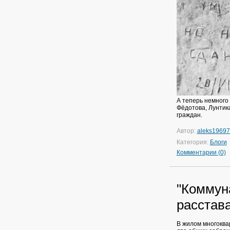
А теперь немного 
Фёдотова, Лунтика
граждан.
Автор:
aleks1969
Категория:
Блоги
Комментарии (0)
"Коммуна
расстав
В жилом многоква