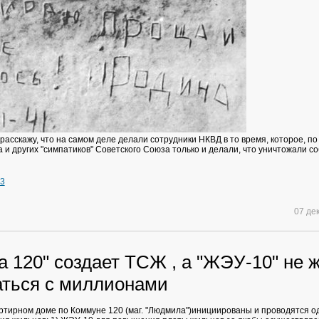
расскажу, что на самом деле делали сотрудники НКВД в то время, которое, п
 и других "симпатиков" Советского Союза только и делали, что уничтожали с
73
07 де
 120" создает ТСЖ , а "ЖЭУ-10" не 
аться с миллионами
ртирном доме по Коммуне 120 (маг. "Людмила")инициированы и проводятся 