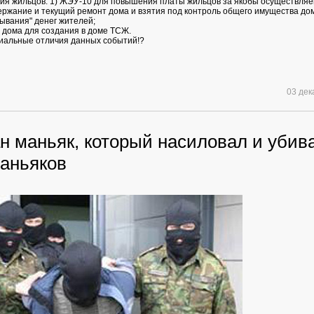
ия жильцов: 1) ЖЭУ-10 для повышения платы жильцов за якобы осуществля
ержание и текущий ремонт дома и взятия под контроль общего имущества до
ывания" денег жителей;
й дома для создания в доме ТСЖ.
иальные отличия данных событий!?
03 де
н маньяк, который насиловал и убив
маньяков