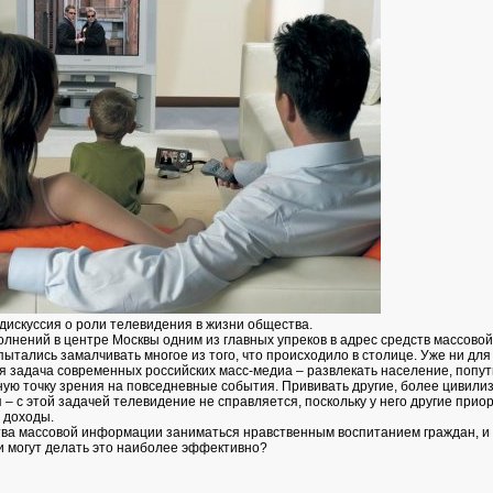
дискуссия о роли телевидения в жизни общества.
олнений в центре Москвы одним из главных упреков в адрес средств массов
 пытались замалчивать многое из того, что происходило в столице. Уже ни для 
ная задача современных российских масс-медиа – развлекать население, поп
ную точку зрения на повседневные события. Прививать другие, более цивил
– с этой задачей телевидение не справляется, поскольку у него другие прио
, доходы.
ва массовой информации заниматься нравственным воспитанием граждан, и е
и могут делать это наиболее эффективно?