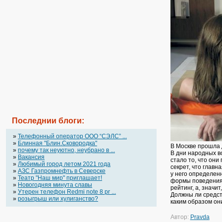
Последнии блоги:
»
Телефонный оператор OOO “СЭЛС” ...
»
Блинная "Блин.Сковородка"
В Москве прошла 
»
почему так неуютно, неубрано в ...
В дни народных в
»
Вакансия
стало то, что они
»
Любимый город летом 2021 года
секрет, что глав
»
АЗС Газпромнефть в Северске
у него определен
»
Театр "Наш мир" приглашает!
формы поведения 
»
Новогодняя минута славы
рейтинг, а, значит
»
Утерен телефон Redmi note 8 pr ...
Должны ли средст
»
розыгрыш или хулиганство?
каким образом он
Автор:
Pravda