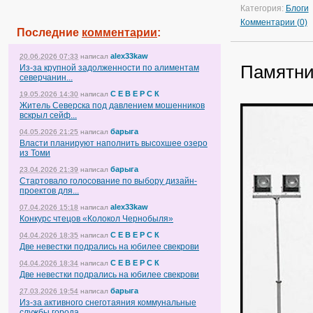
Категория:
Блоги
Комментарии (0)
Последние
комментарии
:
alex33kaw
20.06.2026 07:33
написал
Памятни
Из-за крупной задолженности по алиментам
северчанин...
С Е В Е Р С К
19.05.2026 14:30
написал
Житель Северска под давлением мошенников
вскрыл сейф...
барыга
04.05.2026 21:25
написал
Власти планируют наполнить высохшее озеро
из Томи
барыга
23.04.2026 21:39
написал
Стартовало голосование по выбору дизайн-
проектов для...
alex33kaw
07.04.2026 15:18
написал
Конкурс чтецов «Колокол Чернобыля»
С Е В Е Р С К
04.04.2026 18:35
написал
Две невестки подрались на юбилее свекрови
С Е В Е Р С К
04.04.2026 18:34
написал
Две невестки подрались на юбилее свекрови
барыга
27.03.2026 19:54
написал
Из-за активного снеготаяния коммунальные
службы города...