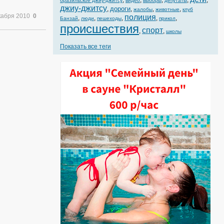
,
,
,
,
,
бразильское джиу-джитсу
видео
выборы
депутаты
джиу-джитсу
дороги
,
,
,
,
жалобы
животные
клуб
кабря 2010
0
полиция
,
,
,
,
,
Банзай
люди
пешеходы
прикол
происшествия
спорт
,
,
школы
Показать все теги