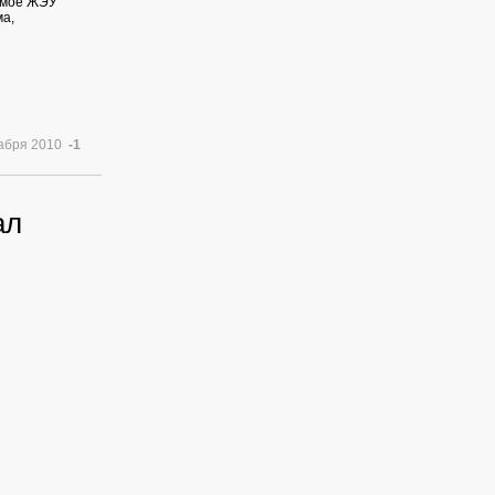
емое ЖЭУ
ма,
кабря 2010
-1
ал