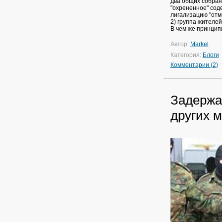
два общих собран
"охрененное" сод
лигализацию "отм
2) группа жителе
В чем же принцип
Автор:
Markel
Категория:
Блоги
Комментарии (2)
Задержа
других 