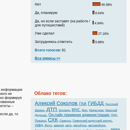
Нет
49.38%
Да, планирую
8.64%
Да, но если заставят (на работе /
4.94%
для путешествий)
Уже сделал
27.16%
Затрудняюсь ответить
9.88%
Всего голосов:
81
Все опросы >>
ой информации
Облако тегов:
кого не
утно формируя
изованные
Алексей Соколов
ГИБДД
ГАИ
,
,
,
Григорий
ритеты –
ДТП
МЧС
,
,
,
,
,
,
Шамин
Зоопарк
Мэр
Наркотики
Николай
сли да, то
Он-лайн приемная администрации
,
,
,
Диденко
ПДД
СХК
,
,
,
,
Пожары
Северск
Северский кадетский корпус
,
,
,
,
,
,
УМВД
Фото
авария
авто
автобусы
автомобили
дети