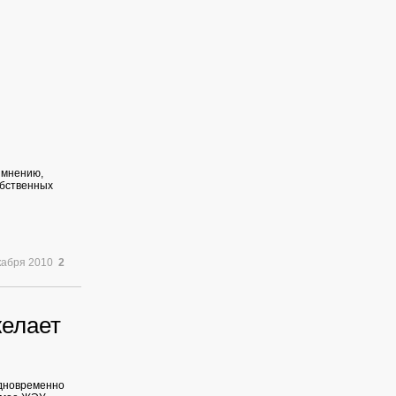
о мнению,
обственных
кабря 2010
2
желает
одновременно