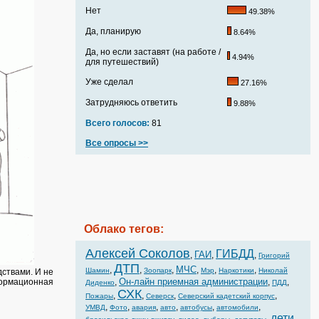
Нет
49.38%
Да, планирую
8.64%
Да, но если заставят (на работе /
4.94%
для путешествий)
Уже сделал
27.16%
Затрудняюсь ответить
9.88%
Всего голосов:
81
Все опросы >>
Облако тегов:
Алексей Соколов
ГИБДД
ГАИ
,
,
,
Григорий
ДТП
МЧС
,
,
,
,
,
,
Шамин
Зоопарк
Мэр
Наркотики
Николай
дствами. И не
Он-лайн приемная администрации
формационная
,
,
,
Диденко
ПДД
СХК
,
,
,
,
Пожары
Северск
Северский кадетский корпус
,
,
,
,
,
,
УМВД
Фото
авария
авто
автобусы
автомобили
дети