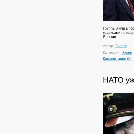
Группы якудза по
кодексами поведен
Японии.
Автор:
Takeda
Категория:
Блоги
Комментарии (0)
НАТО уж