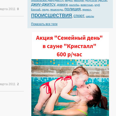
,
,
,
,
,
бразильское джиу-джитсу
видео
выборы
депутаты
джиу-джитсу
дороги
,
,
,
,
жалобы
животные
клуб
полиция
марта 2011
0
,
,
,
,
,
Банзай
люди
пешеходы
прикол
происшествия
спорт
,
,
школы
Показать все теги
марта 2011
2