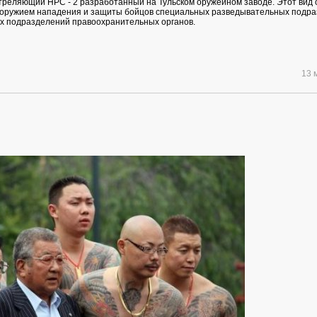
треляющий НРС - 2 разработанный на Тульском оружейном заводе. Этот вид
 оружием нападения и защиты бойцов специальных разведывательных подр
х подразделений правоохранительных органов.
13 