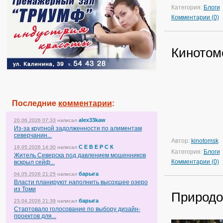
Категория:
Блоги
Комментарии (0)
Кинотом
Последние
комментарии
:
alex33kaw
20.06.2026 07:33
написал
Из-за крупной задолженности по алиментам
северчанин...
Автор:
kinotomsk
С Е В Е Р С К
19.05.2026 14:30
написал
Категория:
Блоги
Житель Северска под давлением мошенников
Комментарии (0)
вскрыл сейф...
барыга
04.05.2026 21:25
написал
Власти планируют наполнить высохшее озеро
из Томи
Природо
барыга
23.04.2026 21:39
написал
Стартовало голосование по выбору дизайн-
проектов для...