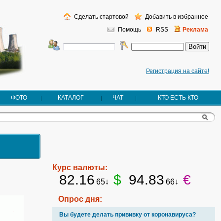
Сделать стартовой
Добавить в избранное
Помощь
RSS
Реклама
Регистрация на сайте!
ФОТО
КАТАЛОГ
ЧАТ
КТО ЕСТЬ КТО
Курс валюты:
82.16
$
94.83
€
65↓
66↓
Опрос дня:
Вы будете делать прививку от коронавируса?