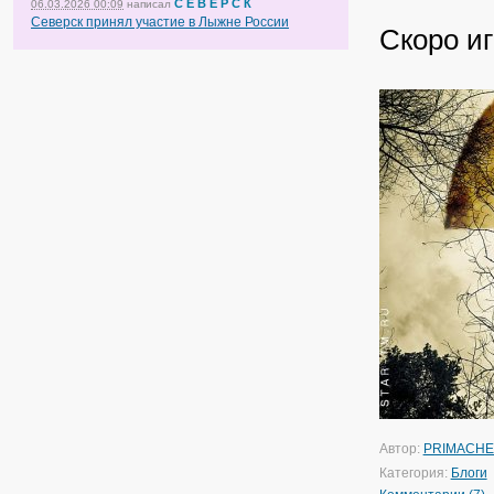
С Е В Е Р С К
06.03.2026 00:09
написал
Северск принял участие в Лыжне России
Скоро иг
Автор:
PRIMACH
Категория:
Блоги