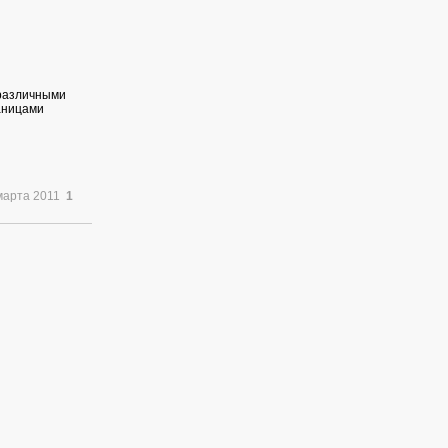
 различными
раницами
марта 2011
1