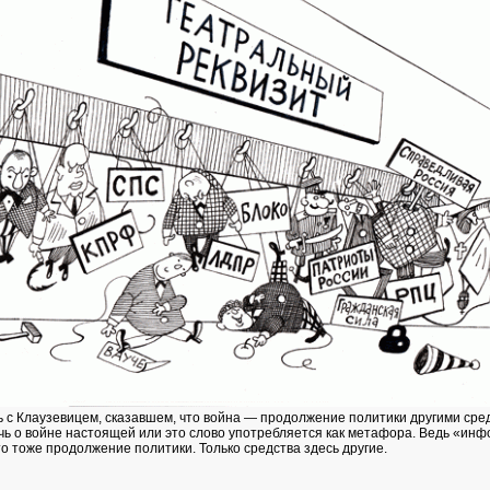
ь с Клаузевицем, сказавшем, что война — продолжение политики другими сре
ечь о войне настоящей или это слово употребляется как метафора. Ведь «ин
о тоже продолжение политики. Только средства здесь другие.