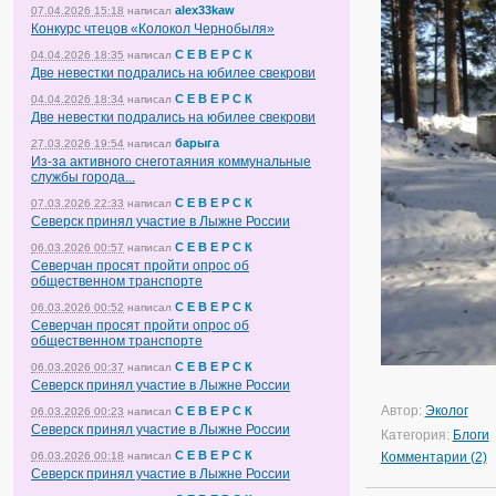
alex33kaw
07.04.2026 15:18
написал
Конкурс чтецов «Колокол Чернобыля»
С Е В Е Р С К
04.04.2026 18:35
написал
Две невестки подрались на юбилее свекрови
С Е В Е Р С К
04.04.2026 18:34
написал
Две невестки подрались на юбилее свекрови
барыга
27.03.2026 19:54
написал
Из-за активного снеготаяния коммунальные
службы города...
С Е В Е Р С К
07.03.2026 22:33
написал
Северск принял участие в Лыжне России
С Е В Е Р С К
06.03.2026 00:57
написал
Северчан просят пройти опрос об
общественном транспорте
С Е В Е Р С К
06.03.2026 00:52
написал
Северчан просят пройти опрос об
общественном транспорте
С Е В Е Р С К
06.03.2026 00:37
написал
Северск принял участие в Лыжне России
Автор:
Эколог
С Е В Е Р С К
06.03.2026 00:23
написал
Северск принял участие в Лыжне России
Категория:
Блоги
С Е В Е Р С К
06.03.2026 00:18
написал
Комментарии (2)
Северск принял участие в Лыжне России