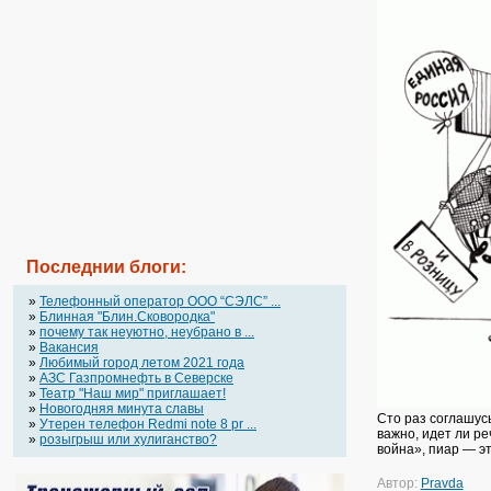
Последнии блоги:
»
Телефонный оператор OOO “СЭЛС” ...
»
Блинная "Блин.Сковородка"
»
почему так неуютно, неубрано в ...
»
Вакансия
»
Любимый город летом 2021 года
»
АЗС Газпромнефть в Северске
»
Театр "Наш мир" приглашает!
»
Новогодняя минута славы
Сто раз соглашус
»
Утерен телефон Redmi note 8 pr ...
важно, идет ли р
»
розыгрыш или хулиганство?
война», пиар — эт
Автор:
Pravda