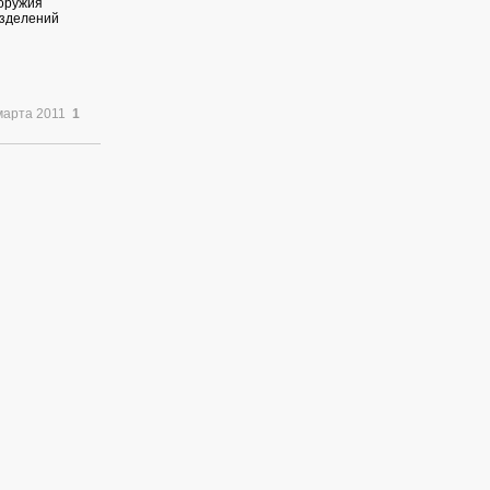
 оружия
азделений
марта 2011
1