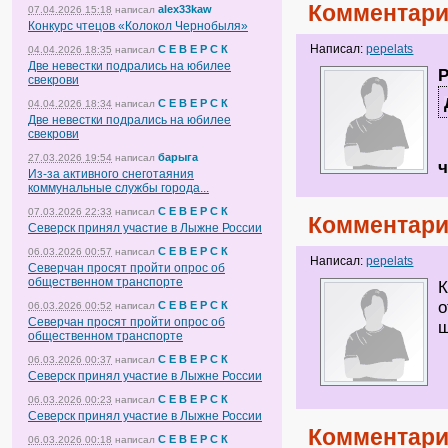
Комментари
alex33kaw
07.04.2026 15:18
написал
Конкурс чтецов «Колокол Чернобыля»
Написал:
pepelats
С Е В Е Р С К
04.04.2026 18:35
написал
Две невестки подрались на юбилее
свекрови
С Е В Е Р С К
04.04.2026 18:34
написал
Две невестки подрались на юбилее
свекрови
барыга
27.03.2026 19:54
написал
ч
Из-за активного снеготаяния
коммунальные службы города...
С Е В Е Р С К
07.03.2026 22:33
написал
Комментари
Северск принял участие в Лыжне России
С Е В Е Р С К
06.03.2026 00:57
написал
Написал:
pepelats
Северчан просят пройти опрос об
общественном транспорте
К
о
С Е В Е Р С К
06.03.2026 00:52
написал
Северчан просят пройти опрос об
общественном транспорте
С Е В Е Р С К
06.03.2026 00:37
написал
Северск принял участие в Лыжне России
С Е В Е Р С К
06.03.2026 00:23
написал
Северск принял участие в Лыжне России
Комментари
С Е В Е Р С К
06.03.2026 00:18
написал