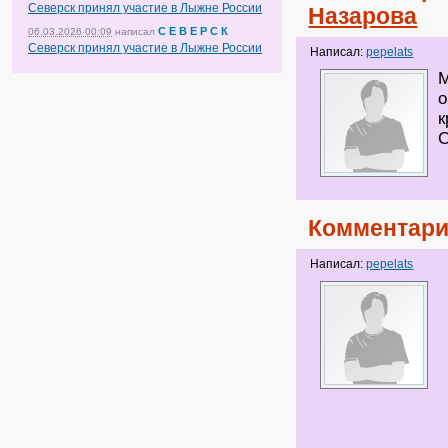
Северск принял участие в Лыжне России
Назарова
С Е В Е Р С К
06.03.2026 00:09
написал
Северск принял участие в Лыжне России
Написал:
pepelats
М
о
к
С
Комментари
Написал:
pepelats