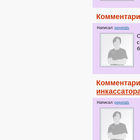
Комментари
Написал:
pepelats
С
с
б
Комментари
инкассатор
Написал:
pepelats