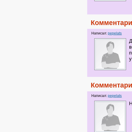
Комментари
Написал:
pepelats
Д
в
п
у
Комментари
Написал:
pepelats
Н