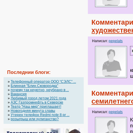
Комментари
художестве
Написал:
pepelats
к
Последнии блоги:
»
Телефонный оператор OOO “СЭЛС” ...
»
Блинная "Блин.Сковородка"
»
почему так неуютно, неубрано в ...
Комментари
»
Вакансия
»
Любимый город летом 2021 года
семилетнег
»
АЗС Газпромнефть в Северске
»
Театр "Наш мир" приглашает!
»
Новогодняя минута славы
Написал:
pepelats
»
Утерен телефон Redmi note 8 pr ...
»
розыгрыш или хулиганство?
К
п
п