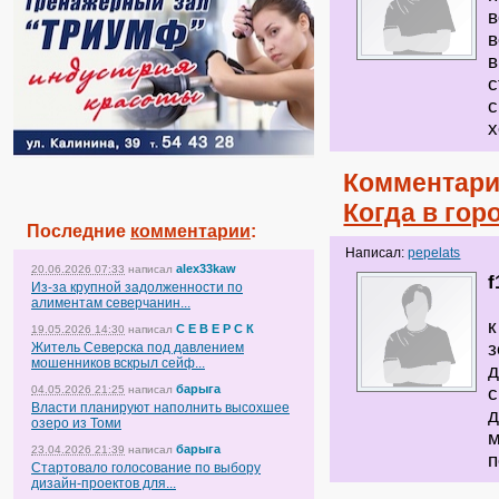
в
в
в
с
с
х
Комментари
Когда в гор
Последние
комментарии
:
Написал:
pepelats
alex33kaw
20.06.2026 07:33
написал
f
Из-за крупной задолженности по
алиментам северчанин...
к
С Е В Е Р С К
19.05.2026 14:30
написал
з
Житель Северска под давлением
мошенников вскрыл сейф...
д
барыга
04.05.2026 21:25
написал
с
Власти планируют наполнить высохшее
д
озеро из Томи
м
барыга
23.04.2026 21:39
написал
п
Стартовало голосование по выбору
дизайн-проектов для...