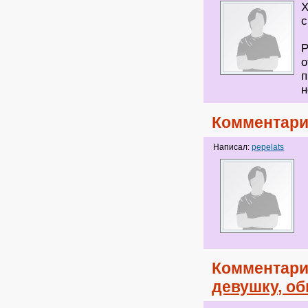
Х
с
P
о
п
н
Комментари
Написал:
pepelats
Комментари
девушку, о