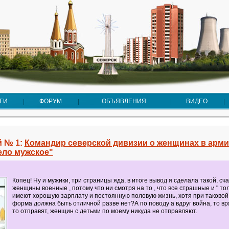
ГИ
ФОРУМ
ОБЪЯВЛЕНИЯ
ВИДЕО
 № 1:
Командир северской дивизии о женщинах в арми
ело мужское"
Копец! Ну и мужики, три страницы яда, в итоге вывод я сделала такой, сч
женщины военные , потому что ни смотря на то , что все страшные и " то
имеют хорошую зарплату и постоянную половую жизнь, хотя при таковой
форма должна быть отличной разве нет?А по поводу а вдруг война, то вр
то отправят, женщин с детьми по моему никуда не отправляют.