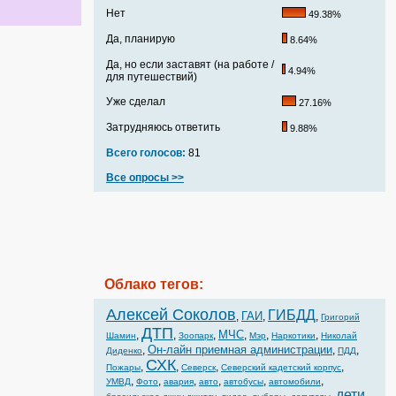
Нет
49.38%
Да, планирую
8.64%
Да, но если заставят (на работе /
4.94%
для путешествий)
Уже сделал
27.16%
Затрудняюсь ответить
9.88%
Всего голосов:
81
Все опросы >>
Облако тегов:
Алексей Соколов
ГИБДД
ГАИ
,
,
,
Григорий
ДТП
МЧС
,
,
,
,
,
,
Шамин
Зоопарк
Мэр
Наркотики
Николай
Он-лайн приемная администрации
,
,
,
Диденко
ПДД
СХК
,
,
,
,
Пожары
Северск
Северский кадетский корпус
,
,
,
,
,
,
УМВД
Фото
авария
авто
автобусы
автомобили
дети