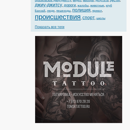
,
,
,
,
,
бразильское джиу-джитсу
видео
выборы
депутаты
джиу-джитсу
дороги
,
,
,
,
жалобы
животные
клуб
полиция
,
,
,
,
,
Банзай
люди
пешеходы
прикол
происшествия
спорт
,
,
школы
Показать все теги