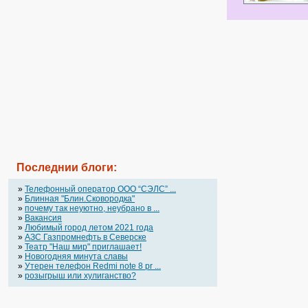
Последнии блоги:
»
Телефонный оператор OOO “СЭЛС” ...
»
Блинная "Блин.Сковородка"
»
почему так неуютно, неубрано в ...
»
Вакансия
»
Любимый город летом 2021 года
»
АЗС Газпромнефть в Северске
»
Театр "Наш мир" приглашает!
»
Новогодняя минута славы
»
Утерен телефон Redmi note 8 pr ...
»
розыгрыш или хулиганство?