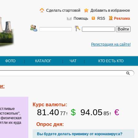
Сделать стартовой
Добавить в избранное
Помощь
RSS
Реклама
Регистрация на сайте!
ФОТО
КАТАЛОГ
ЧАТ
КТО ЕСТЬ КТО
и:
Курс валюты:
астливые
81.40
$
94.05
€
77↑
85↑
лстожопые",
 физическая
ятли их куда
Опрос дня:
Вы будете делать прививку от коронавируса?