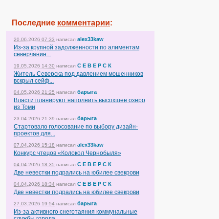
Последние
комментарии
:
alex33kaw
20.06.2026 07:33
написал
Из-за крупной задолженности по алиментам
северчанин...
С Е В Е Р С К
19.05.2026 14:30
написал
Житель Северска под давлением мошенников
вскрыл сейф...
барыга
04.05.2026 21:25
написал
Власти планируют наполнить высохшее озеро
из Томи
барыга
23.04.2026 21:39
написал
Стартовало голосование по выбору дизайн-
проектов для...
alex33kaw
07.04.2026 15:18
написал
Конкурс чтецов «Колокол Чернобыля»
С Е В Е Р С К
04.04.2026 18:35
написал
Две невестки подрались на юбилее свекрови
С Е В Е Р С К
04.04.2026 18:34
написал
Две невестки подрались на юбилее свекрови
барыга
27.03.2026 19:54
написал
Из-за активного снеготаяния коммунальные
службы города...