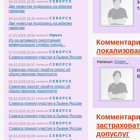
з
С Е В Е Р С К
04.04.2026 18:35
написал
Две невестки подрались на юбилее
т
свекрови
С Е В Е Р С К
04.04.2026 18:34
написал
Две невестки подрались на юбилее
свекрови
барыга
27.03.2026 19:54
написал
Из-за активного снеготаяния
Комментари
коммунальные службы города...
локализован
С Е В Е Р С К
07.03.2026 22:33
написал
Северск принял участие в Лыжне России
Написал:
Dmitriy_
С Е В Е Р С К
06.03.2026 00:57
написал
п
Северчан просят пройти опрос об
общественном транспорте
б
С Е В Е Р С К
06.03.2026 00:52
написал
Северчан просят пройти опрос об
общественном транспорте
С Е В Е Р С К
06.03.2026 00:37
написал
Северск принял участие в Лыжне России
С Е В Е Р С К
06.03.2026 00:23
написал
Комментари
Северск принял участие в Лыжне России
С Е В Е Р С К
застраховат
06.03.2026 00:18
написал
Северск принял участие в Лыжне России
допуслуг
С Е В Е Р С К
06.03.2026 00:09
написал