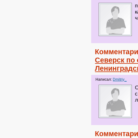
п
к
ч
Комментари
Северск по
Ленинградс
Написал:
Dmitriy_
О
с
л
Комментари