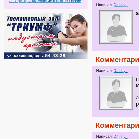
Северск принял участие в Лыжне России
Написал:
Dmitriy_
а
Комментари
Написал:
Dmitriy_
п
м
а
р
Комментари
Написал:
Dmitriy_