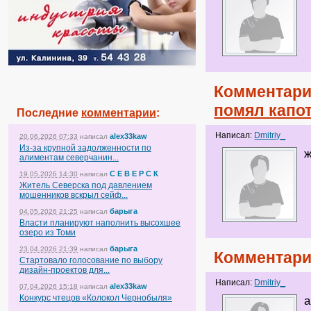
Комментари
помял капо
Последние
комментарии
:
Написал:
Dmitriy_
alex33kaw
20.06.2026 07:33
написал
Из-за крупной задолженности по
ж
алиментам северчанин...
С Е В Е Р С К
19.05.2026 14:30
написал
Житель Северска под давлением
мошенников вскрыл сейф...
барыга
04.05.2026 21:25
написал
Власти планируют наполнить высохшее
озеро из Томи
барыга
23.04.2026 21:39
написал
Комментари
Стартовало голосование по выбору
дизайн-проектов для...
Написал:
Dmitriy_
alex33kaw
07.04.2026 15:18
написал
Конкурс чтецов «Колокол Чернобыля»
а