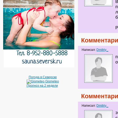
В
п
л
б
P
Комментари
Написал:
Dmitriy_
п
о
Погода в Северске
Gismeteo
Прогноз на 2 недели
Комментари
Написал:
Dmitriy_
э
с