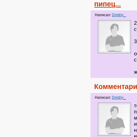
пипец...
Написал:
Dmitriy_
2
с
3
о
с
ж
Комментари
Написал:
Dmitriy_
т
п
и
н
к