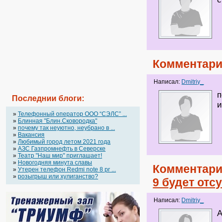
Комментари
Написал:
Dmitriy_
п
Последнии блоги:
и
»
Телефонный оператор OOO “СЭЛС” ...
»
Блинная "Блин.Сковородка"
»
почему так неуютно, неубрано в ...
»
Вакансия
»
Любимый город летом 2021 года
»
АЗС Газпромнефть в Северске
»
Театр "Наш мир" приглашает!
»
Новогодняя минута славы
Комментари
»
Утерен телефон Redmi note 8 pr ...
»
розыгрыш или хулиганство?
9 будет отс
Написал:
Dmitriy_
А