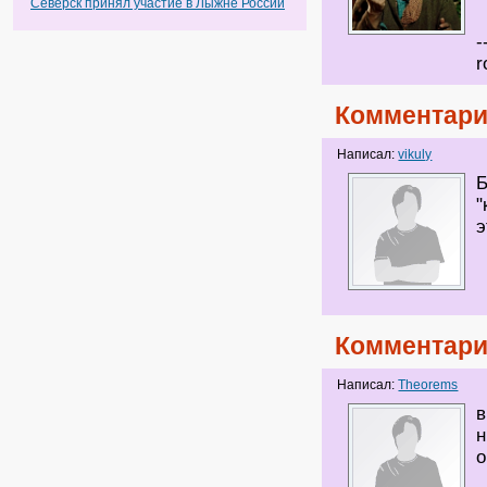
Северск принял участие в Лыжне России
-
r
Комментари
Написал:
vikuly
Б
"
э
Комментари
Написал:
Theorems
в
н
о