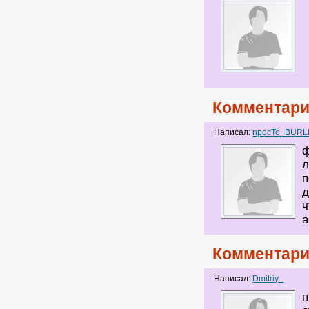
Комментари
Написал:
npocTo_BURL
ф
л
п
д
ч
а
Комментари
Написал:
Dmitriy_
п