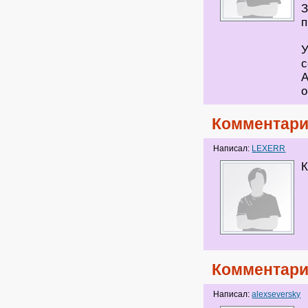
З
п
У
с
А
о
Комментари
Написал:
LEXERR
К
Комментари
Написал:
alexseversky