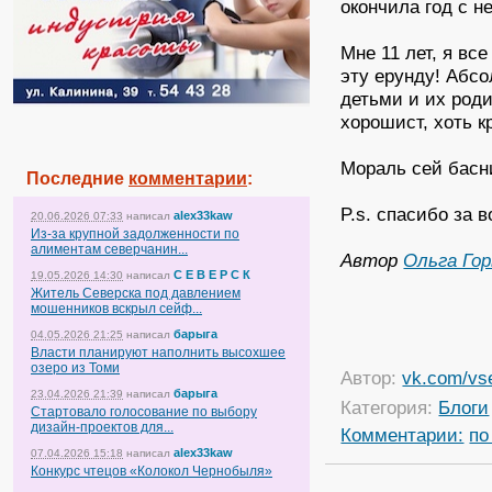
окончила год с н
Мне 11 лет, я вс
эту ерунду! Абс
детьми и их род
хорошист, хоть к
Мораль сей басни
Последние
комментарии
:
P.s. спасибо за 
alex33kaw
20.06.2026 07:33
написал
Из-за крупной задолженности по
алиментам северчанин...
Автор
Ольга Гор
С Е В Е Р С К
19.05.2026 14:30
написал
Житель Северска под давлением
мошенников вскрыл сейф...
барыга
04.05.2026 21:25
написал
Власти планируют наполнить высохшее
озеро из Томи
Автор:
vk.com/vs
барыга
23.04.2026 21:39
написал
Категория:
Блоги
Стартовало голосование по выбору
дизайн-проектов для...
Комментарии:
по
alex33kaw
07.04.2026 15:18
написал
Конкурс чтецов «Колокол Чернобыля»