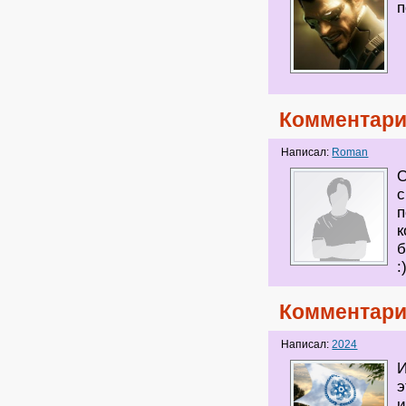
п
Комментари
Написал:
Roman
О
с
п
к
б
:
Комментари
Написал:
2024
И
э
и