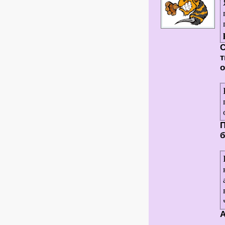
С
т
П
б
А