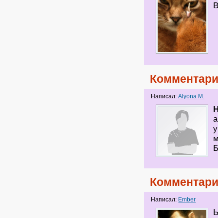
В
Комментари
Написал:
Alyona M.
H
а
у
м
Б
Комментари
Написал:
Ember
Ы