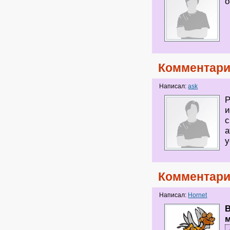
о
Комментари
Написал:
ask
Р
и
с
а
у
Комментари
Написал:
Hornet
В
м