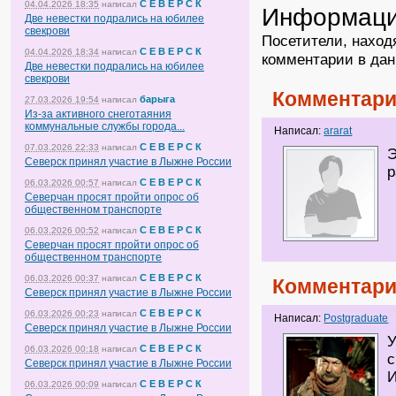
С Е В Е Р С К
04.04.2026 18:35
написал
Информац
Две невестки подрались на юбилее
свекрови
Посетители, наход
С Е В Е Р С К
04.04.2026 18:34
написал
комментарии в дан
Две невестки подрались на юбилее
свекрови
Комментари
барыга
27.03.2026 19:54
написал
Из-за активного снеготаяния
коммунальные службы города...
Написал:
ararat
С Е В Е Р С К
07.03.2026 22:33
написал
Э
Северск принял участие в Лыжне России
р
С Е В Е Р С К
06.03.2026 00:57
написал
Северчан просят пройти опрос об
общественном транспорте
С Е В Е Р С К
06.03.2026 00:52
написал
Северчан просят пройти опрос об
общественном транспорте
С Е В Е Р С К
06.03.2026 00:37
написал
Комментари
Северск принял участие в Лыжне России
С Е В Е Р С К
06.03.2026 00:23
написал
Написал:
Postgraduate
Северск принял участие в Лыжне России
У
С Е В Е Р С К
06.03.2026 00:18
написал
с
Северск принял участие в Лыжне России
И
С Е В Е Р С К
06.03.2026 00:09
написал