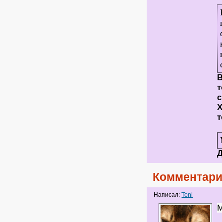
В
т
с
Х
т
Д
Комментари
Написал:
Toni
М