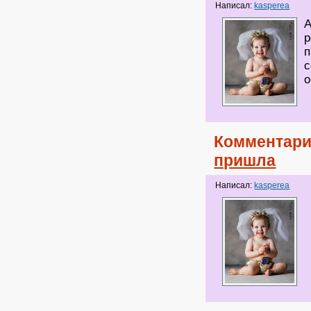
Написал:
kasperea
А
р
п
с
о
Комментари
пришла
Написал:
kasperea