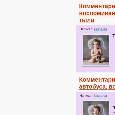
Комментари
воспоминан
тыла
Написал:
kasperea
Т
Комментари
автобуса, в
Написал:
kasperea
Г
"
е