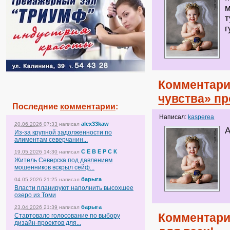
м
т
г
Комментари
чувства» пр
Последние
комментарии
:
Написал:
kasperea
alex33kaw
20.06.2026 07:33
написал
А
Из-за крупной задолженности по
алиментам северчанин...
С Е В Е Р С К
19.05.2026 14:30
написал
Житель Северска под давлением
мошенников вскрыл сейф...
барыга
04.05.2026 21:25
написал
Власти планируют наполнить высохшее
озеро из Томи
барыга
23.04.2026 21:39
написал
Комментари
Стартовало голосование по выбору
дизайн-проектов для...