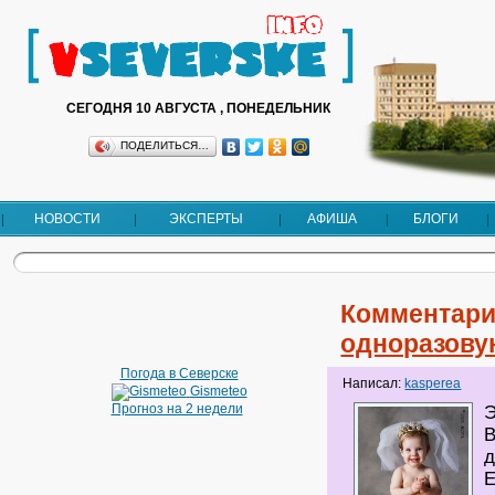
СЕГОДНЯ 10 АВГУСТА , ПОНЕДЕЛЬНИК
ПОДЕЛИТЬСЯ…
НОВОСТИ
ЭКСПЕРТЫ
АФИША
БЛОГИ
Комментари
одноразову
Погода в Северске
Написал:
kasperea
Gismeteo
Прогноз на 2 недели
Э
В
д
Е