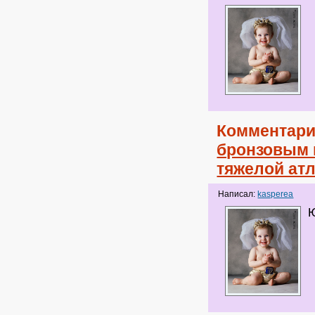
Комментари
бронзовым 
тяжелой ат
Написал:
kasperea
Ю