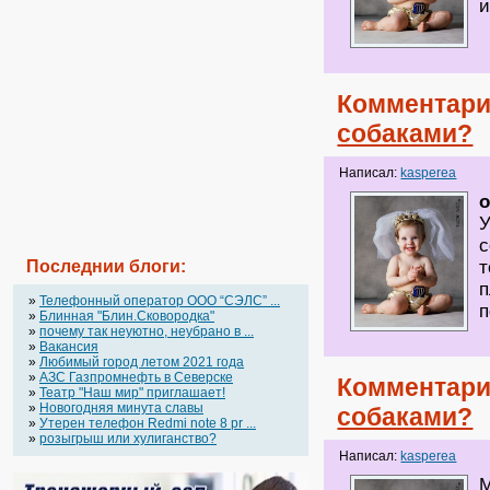
и
Комментари
собаками?
Написал:
kasperea
o
У
с
Последнии блоги:
т
п
»
Телефонный оператор OOO “СЭЛС” ...
п
»
Блинная "Блин.Сковородка"
»
почему так неуютно, неубрано в ...
»
Вакансия
»
Любимый город летом 2021 года
»
АЗС Газпромнефть в Северске
Комментари
»
Театр "Наш мир" приглашает!
»
Новогодняя минута славы
собаками?
»
Утерен телефон Redmi note 8 pr ...
»
розыгрыш или хулиганство?
Написал:
kasperea
М