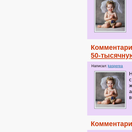
Комментари
50-тысячну
Написал:
kasperea
Н
с
ж
а
в
Комментари