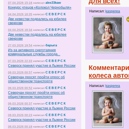
для всех!
alex33kaw
07.04.2026 15:18
написал
Конкурс чтецов «Колокол Чернобыля»
Написал:
kasperea
С Е В Е Р С К
04.04.2026 18:35
написал
Две невестки подрались на юбилее
свекрови
С Е В Е Р С К
04.04.2026 18:34
написал
Две невестки подрались на юбилее
свекрови
барыга
27.03.2026 19:54
написал
Из-за активного снеготаяния
коммунальные службы города...
С Е В Е Р С К
07.03.2026 22:33
написал
Северск принял участие в Лыжне России
Комментари
С Е В Е Р С К
06.03.2026 00:57
написал
колеса авт
Северчан просят пройти опрос об
общественном транспорте
Написал:
kasperea
С Е В Е Р С К
06.03.2026 00:52
написал
Северчан просят пройти опрос об
общественном транспорте
С Е В Е Р С К
06.03.2026 00:37
написал
Северск принял участие в Лыжне России
С Е В Е Р С К
06.03.2026 00:23
написал
Северск принял участие в Лыжне России
С Е В Е Р С К
06.03.2026 00:18
написал