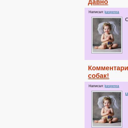
давно
Написал:
kasperea
С
Комментари
собак!
Написал:
kasperea
u