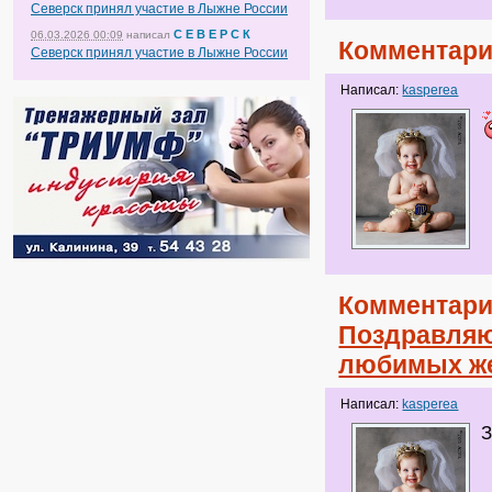
Северск принял участие в Лыжне России
С Е В Е Р С К
06.03.2026 00:09
написал
Комментари
Северск принял участие в Лыжне России
Написал:
kasperea
Комментари
Поздравляю
любимых ж
Написал:
kasperea
З