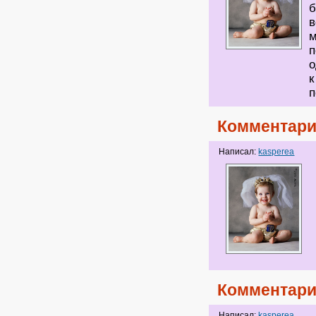
б
в
м
п
о
к
п
Комментари
Написал:
kasperea
Комментари
Написал:
kasperea