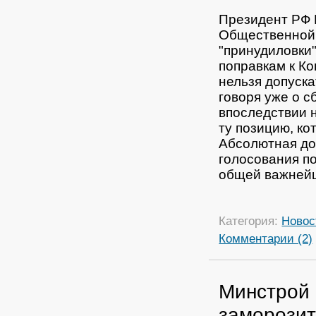
Президент РФ 
Общественной 
"принудиловки"
поправкам к Ко
нельзя допуска
говоря уже о с
впоследствии н
ту позицию, ко
Абсолютная до
голосования п
общей важнейш
Категория:
Новос
Комментарии (2)
Минстрой 
заморози