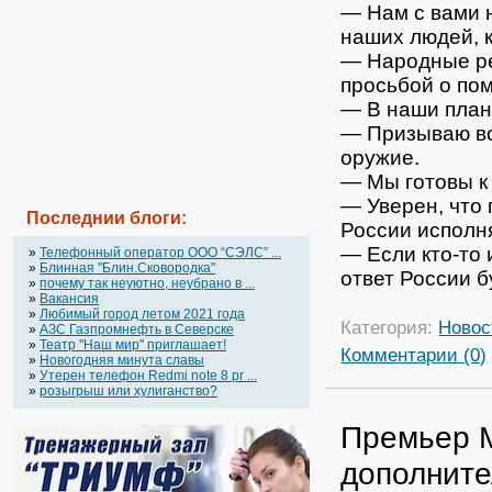
— Нам с вами 
наших людей, к
— Народные ре
просьбой о по
— В наши план
— Призываю в
оружие.
— Мы готовы к
— Уверен, что
Последнии блоги:
России исполня
— Если кто-то 
»
Телефонный оператор OOO “СЭЛС” ...
»
Блинная "Блин.Сковородка"
ответ России 
»
почему так неуютно, неубрано в ...
»
Вакансия
»
Любимый город летом 2021 года
Категория:
Новос
»
АЗС Газпромнефть в Северске
»
Театр "Наш мир" приглашает!
Комментарии (0)
»
Новогодняя минута славы
»
Утерен телефон Redmi note 8 pr ...
»
розыгрыш или хулиганство?
Премьер 
дополните