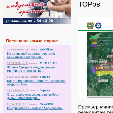
ТОРов
Последние
комментарии
:
alex33kaw
20.06.2026 07:33
написал
Из-за крупной задолженности по
алиментам северчанин...
С Е В Е Р С К
19.05.2026 14:30
написал
Житель Северска под давлением
мошенников вскрыл сейф...
барыга
04.05.2026 21:25
написал
Власти планируют наполнить высохшее
озеро из Томи
барыга
23.04.2026 21:39
написал
Стартовало голосование по выбору
дизайн-проектов для...
alex33kaw
07.04.2026 15:18
написал
Премьер-минис
Конкурс чтецов «Колокол Чернобыля»
резидентам те