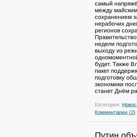
самый напряжё
между майским
сохранением з
нерабочих дней
регионов сохр
Правительство
недели подгот
выходу из реж
одномоментной
будет. Также 
пакет поддержк
подготовку об
экономики пос
станет Днём р
Категория:
Новос
Комментарии (2)
Путин об