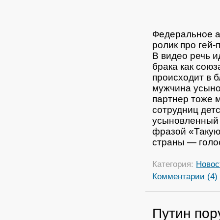
Федеральное а
ролик про гей-
В видео речь и
брака как сою
происходит в 
мужчина усынов
партнер тоже 
сотрудниц детс
усыновленный 
фразой «Таку
страны — голос
Категория:
Новос
Комментарии (4)
Путин пор