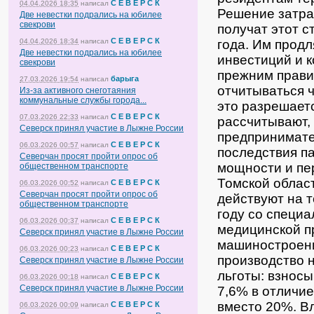
С Е В Е Р С К
04.04.2026 18:35
написал
Решение затра
Две невестки подрались на юбилее
свекрови
получат этот с
С Е В Е Р С К
04.04.2026 18:34
написал
года. Им прод
Две невестки подрались на юбилее
инвестиций и 
свекрови
прежним прави
барыга
27.03.2026 19:54
написал
отчитываться ч
Из-за активного снеготаяния
коммунальные службы города...
это разрешаетс
С Е В Е Р С К
07.03.2026 22:33
написал
рассчитывают,
Северск принял участие в Лыжне России
предпринимате
С Е В Е Р С К
06.03.2026 00:57
написал
последствия п
Северчан просят пройти опрос об
мощности и пе
общественном транспорте
Томской облас
С Е В Е Р С К
06.03.2026 00:52
написал
Северчан просят пройти опрос об
действуют на 
общественном транспорте
году со специ
С Е В Е Р С К
06.03.2026 00:37
написал
медицинской п
Северск принял участие в Лыжне России
машиностроени
С Е В Е Р С К
06.03.2026 00:23
написал
производство 
Северск принял участие в Лыжне России
льготы: взнос
С Е В Е Р С К
06.03.2026 00:18
написал
Северск принял участие в Лыжне России
7,6% в отличие
вместо 20%. В
С Е В Е Р С К
06.03.2026 00:09
написал