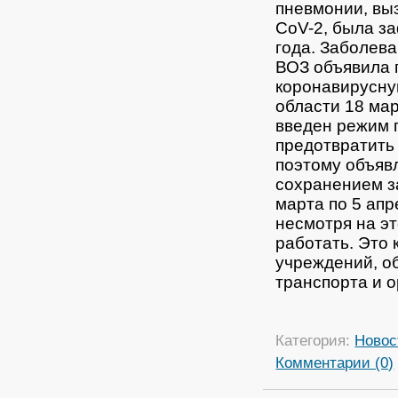
пневмонии, вы
CoV-2, была за
года. Заболев
ВОЗ объявила 
коронавирусну
области 18 мар
введен режим 
предотвратить
поэтому объяв
сохранением з
марта по 5 апр
несмотря на эт
работать. Это 
учреждений, о
транспорта и о
Категория:
Новос
Комментарии (0)