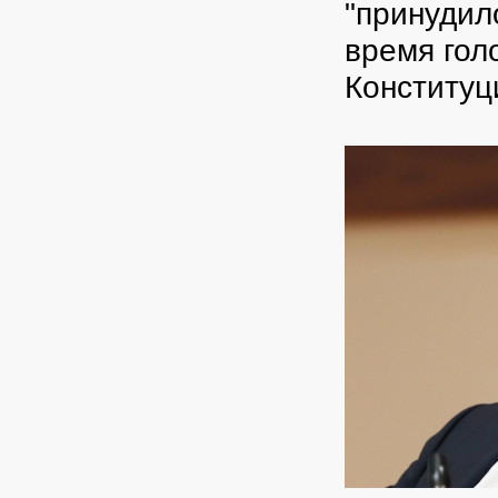
"принудило
время гол
Конституц