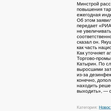
Минстрой расс
повышения тар
ежегодная инд
Об этом заяви
передает «РИА
не увеличиват
соответственн
сказал он.
Якуш
как часть наци
Как уточняет а
Торгово-промы
Катырин. По с
выросшими зат
из-за дезинфе
конечно, допо
находить решен
выходить», — 
Категория:
Новос