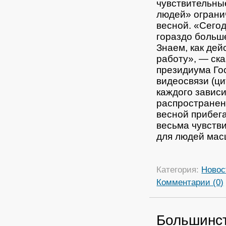
чувствительны
людей» ограни
весной.
«Сегод
гораздо больше
Знаем, как дей
работу», — ск
президиума Гос
видеосвязи (ц
каждого зависи
распространен
весной прибега
весьма чувств
для людей мас
Категория:
Новос
Комментарии (0)
Большинст