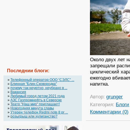
Около двух лет н
запрещали распи
Последнии блоги:
циклический хар
ежегодно вбивает
»
Телефонный оператор OOO “СЭЛС” ...
напитка.
»
Блинная "Блин.Сковородка"
»
почему так неуютно, неубрано в ...
»
Вакансия
Автор:
grunger
»
Любимый город летом 2021 года
»
АЗС Газпромнефть в Северске
Категория:
Блоги
»
Театр "Наш мир" приглашает!
»
Новогодняя минута славы
Комментарии (0)
»
Утерен телефон Redmi note 8 pr ...
»
розыгрыш или хулиганство?