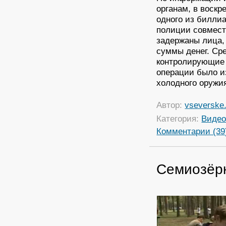
органам, в воскр
одного из билли
полиции совмест
задержаны лица,
суммы денег. Ср
контролирующие 
операции было и
холодного оружия
Автор:
vseverske.
Категория:
Виде
Комментарии (39
Семиозёрк