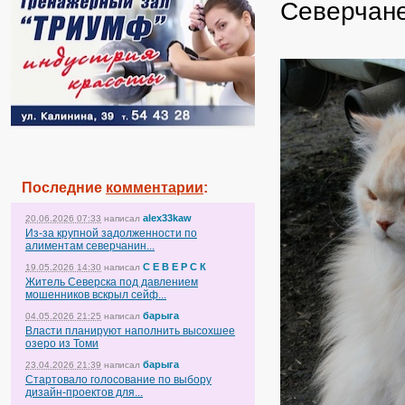
Северчане
Последние
комментарии
:
alex33kaw
20.06.2026 07:33
написал
Из-за крупной задолженности по
алиментам северчанин...
С Е В Е Р С К
19.05.2026 14:30
написал
Житель Северска под давлением
мошенников вскрыл сейф...
барыга
04.05.2026 21:25
написал
Власти планируют наполнить высохшее
озеро из Томи
барыга
23.04.2026 21:39
написал
Стартовало голосование по выбору
дизайн-проектов для...