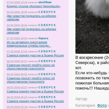
alex33kaw
07.04.2026 15:18
написал
Конкурс чтецов «Колокол Чернобыля»
С Е В Е Р С К
04.04.2026 18:35
написал
Две невестки подрались на юбилее
свекрови
С Е В Е Р С К
04.04.2026 18:34
написал
Две невестки подрались на юбилее
свекрови
барыга
27.03.2026 19:54
написал
Из-за активного снеготаяния
коммунальные службы города...
С Е В Е Р С К
07.03.2026 22:33
написал
Северск принял участие в Лыжне России
В воскресение (2
С Е В Е Р С К
06.03.2026 00:57
написал
Северска), в рай
Северчан просят пройти опрос об
кот.
общественном транспорте
Если кто-нибудь
С Е В Е Р С К
06.03.2026 00:52
написал
позвонить по тел
Северчан просят пройти опрос об
общественном транспорте
пожилая больная
помочь!!! Нашед
С Е В Е Р С К
06.03.2026 00:37
написал
Северск принял участие в Лыжне России
С Е В Е Р С К
06.03.2026 00:23
написал
Автор:
Северск принял участие в Лыжне России
Категория:
Фото
С Е В Е Р С К
06.03.2026 00:18
написал