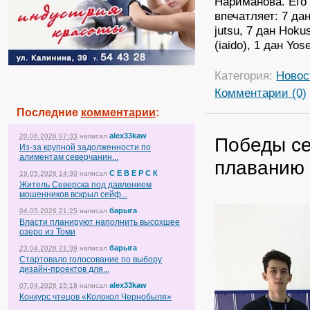
Нариманова. Его
впечатляет: 7 дан 
jutsu, 7 дан Hoku
(iaido), 1 дан Yose
Категория:
Новос
Комментарии (0)
Последние
комментарии
:
alex33kaw
20.06.2026 07:33
написал
Победы се
Из-за крупной задолженности по
алиментам северчанин...
плаванию
С Е В Е Р С К
19.05.2026 14:30
написал
Житель Северска под давлением
мошенников вскрыл сейф...
барыга
04.05.2026 21:25
написал
Власти планируют наполнить высохшее
озеро из Томи
барыга
23.04.2026 21:39
написал
Стартовало голосование по выбору
дизайн-проектов для...
alex33kaw
07.04.2026 15:18
написал
Конкурс чтецов «Колокол Чернобыля»