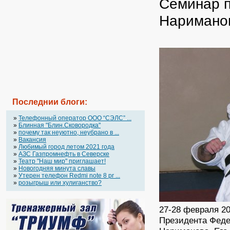
Cеминар п
Наримано
Последнии блоги:
»
Телефонный оператор OOO “СЭЛС” ...
»
Блинная "Блин.Сковородка"
»
почему так неуютно, неубрано в ...
»
Вакансия
»
Любимый город летом 2021 года
»
АЗС Газпромнефть в Северске
»
Театр "Наш мир" приглашает!
»
Новогодняя минута славы
»
Утерен телефон Redmi note 8 pr ...
»
розыгрыш или хулиганство?
27-28 февраля 20
Президента Феде