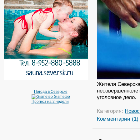
Жителя Северска
несовершеннолет
Погода в Северске
уголовное дело.
Gismeteo
Прогноз на 2 недели
Категория:
Новос
Комментарии (1)