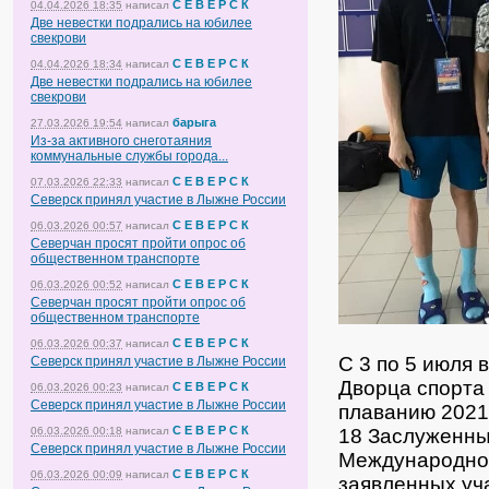
С Е В Е Р С К
04.04.2026 18:35
написал
Две невестки подрались на юбилее
свекрови
С Е В Е Р С К
04.04.2026 18:34
написал
Две невестки подрались на юбилее
свекрови
барыга
27.03.2026 19:54
написал
Из-за активного снеготаяния
коммунальные службы города...
С Е В Е Р С К
07.03.2026 22:33
написал
Северск принял участие в Лыжне России
С Е В Е Р С К
06.03.2026 00:57
написал
Северчан просят пройти опрос об
общественном транспорте
С Е В Е Р С К
06.03.2026 00:52
написал
Северчан просят пройти опрос об
общественном транспорте
С Е В Е Р С К
06.03.2026 00:37
написал
С 3 по 5 июля 
Северск принял участие в Лыжне России
Дворца спорта
С Е В Е Р С К
06.03.2026 00:23
написал
Северск принял участие в Лыжне России
плаванию 2021
С Е В Е Р С К
06.03.2026 00:18
написал
18 Заслуженны
Северск принял участие в Лыжне России
Международног
С Е В Е Р С К
06.03.2026 00:09
написал
заявленных уча