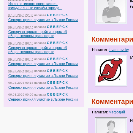
к
Из-за активного снеготаяния
б
коммунальные службы города...
С Е В Е Р С К
07.03.2026 22:33
написал
Северск принял участие в Лыжне России
С Е В Е Р С К
06.03.2026 00:57
написал
Северчан просят пройти опрос об
общественном транспорте
Комментари
С Е В Е Р С К
06.03.2026 00:52
написал
Северчан просят пройти опрос об
Написал:
Livandovsky
общественном транспорте
И
С Е В Е Р С К
06.03.2026 00:37
написал
Северск принял участие в Лыжне России
С Е В Е Р С К
06.03.2026 00:23
написал
Северск принял участие в Лыжне России
С Е В Е Р С К
06.03.2026 00:18
написал
Северск принял участие в Лыжне России
С Е В Е Р С К
06.03.2026 00:09
написал
Северск принял участие в Лыжне России
Комментари
Написал:
Мефодий
н
п