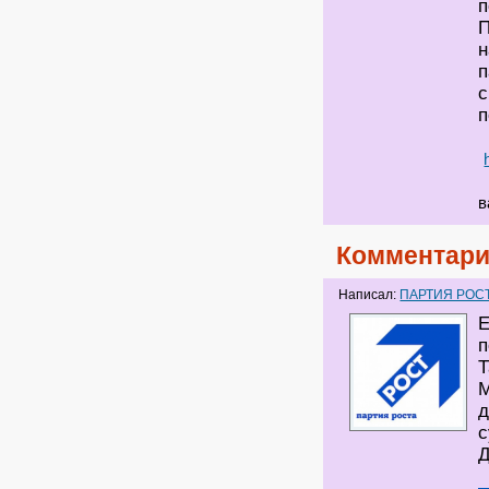
п
П
н
п
с
п
в
Комментари
Написал:
ПАРТИЯ РОС
Е
п
Т
М
д
с
Д