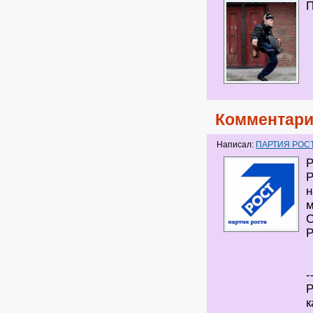
Комментари
Написал:
ПАРТИЯ РОС
Р
Р
н
м
С
Р
-
Р
к