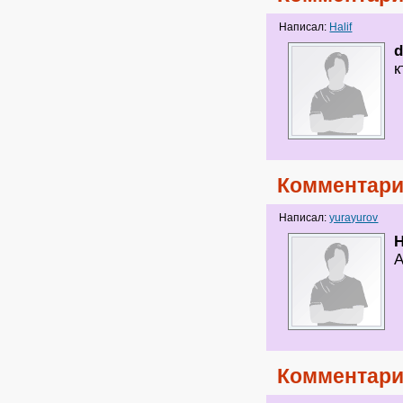
Написал:
Halif
d
к
Комментари
Написал:
yurayurov
H
А
Комментари