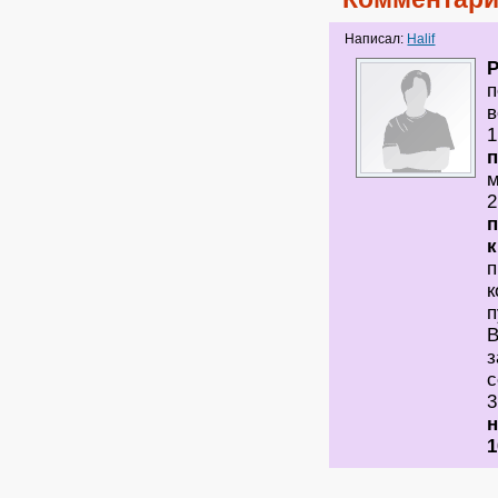
Написал:
Halif
п
в
1
п
2
п
к
п
к
п
В
з
с
3
н
1