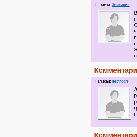
Написал:
Землянин
В
п
О
ч
п
п
Э
н
Комментари
Написал:
depthcore
р
р
г
п
Комментари