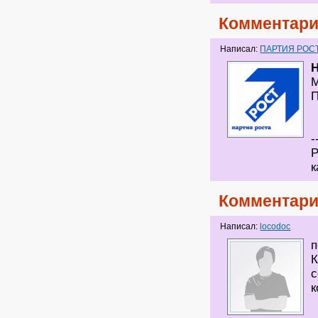
Комментари
Написал:
ПАРТИЯ РОС
H
М
П
-
Р
к
Комментари
Написал:
locodoc
п
К
с
к