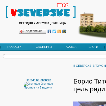
СЕГОДНЯ 7 АВГУСТА , ПЯТНИЦА
ПОДЕЛИТЬСЯ…
НОВОСТИ
ЭКСПЕРТЫ
АФИША
БЛОГИ
В СЕВЕРСКЕ
В ТОМСК
Борис Тит
Погода в Северске
Gismeteo
цель ради
Прогноз на 2 недели