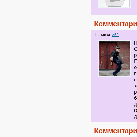
Комментари
Написал:
A59
H
О
р
П
е
п
п
з
р
б
д
г
д
Комментари