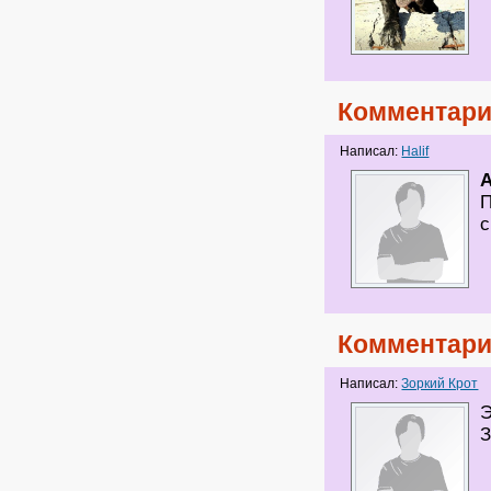
Комментари
Написал:
Halif
П
с
Комментари
Написал:
Зоркий Крот
Э
З