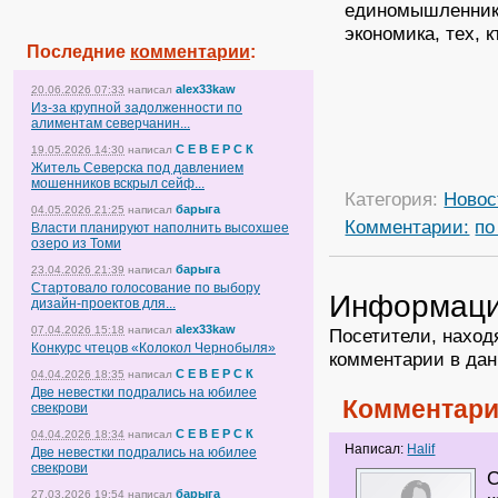
единомышленников
экономика, тех, 
Последние
комментарии
:
alex33kaw
20.06.2026 07:33
написал
Из-за крупной задолженности по
алиментам северчанин...
С Е В Е Р С К
19.05.2026 14:30
написал
Житель Северска под давлением
мошенников вскрыл сейф...
Категория:
Новос
барыга
04.05.2026 21:25
написал
Комментарии:
по
Власти планируют наполнить высохшее
озеро из Томи
барыга
23.04.2026 21:39
написал
Стартовало голосование по выбору
Информац
дизайн-проектов для...
alex33kaw
07.04.2026 15:18
написал
Посетители, наход
Конкурс чтецов «Колокол Чернобыля»
комментарии в дан
С Е В Е Р С К
04.04.2026 18:35
написал
Две невестки подрались на юбилее
Комментари
свекрови
С Е В Е Р С К
04.04.2026 18:34
написал
Написал:
Halif
Две невестки подрались на юбилее
свекрови
С
барыга
27.03.2026 19:54
написал