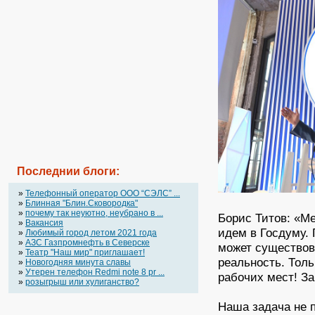
Последнии блоги:
»
Телефонный оператор OOO “СЭЛС” ...
»
Блинная "Блин.Сковородка"
»
почему так неуютно, неубрано в ...
Борис Титов: «Ме
»
Вакансия
идем в Госдуму. 
»
Любимый город летом 2021 года
»
АЗС Газпромнефть в Северске
может существова
»
Театр "Наш мир" приглашает!
реальность. Толь
»
Новогодняя минута славы
»
Утерен телефон Redmi note 8 pr ...
рабочих мест! За
»
розыгрыш или хулиганство?
Наша задача не п