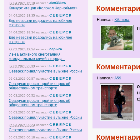
alex33kaw
07.04.2026 15:18
написал
Комментари
Конкурс чтецов «Колокол Чернобыля»
С Е В Е Р С К
04.04.2026 18:35
написал
Написал:
Kikimora
Две невестки подрались на юбилее
свекрови
п
С Е В Е Р С К
04.04.2026 18:34
написал
Две невестки подрались на юбилее
свекрови
барыга
27.03.2026 19:54
написал
Из-за активного снеготаяния
коммунальные службы города...
Комментари
С Е В Е Р С К
07.03.2026 22:33
написал
Северск принял участие в Лыжне России
Написал:
A59
С Е В Е Р С К
06.03.2026 00:57
написал
Северчан просят пройти опрос об
о
общественном транспорте
н
С Е В Е Р С К
06.03.2026 00:52
написал
Северчан просят пройти опрос об
общественном транспорте
С Е В Е Р С К
06.03.2026 00:37
написал
Северск принял участие в Лыжне России
С Е В Е Р С К
06.03.2026 00:23
написал
Северск принял участие в Лыжне России
Комментари
С Е В Е Р С К
06.03.2026 00:18
написал