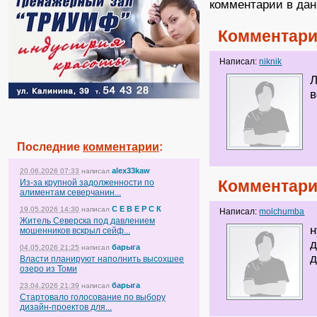
комментарии в дан
Комментари
Написал:
niknik
Л
в
Последние
комментарии
:
alex33kaw
20.06.2026 07:33
написал
Комментари
Из-за крупной задолженности по
алиментам северчанин...
С Е В Е Р С К
19.05.2026 14:30
написал
Написал:
molchumba
Житель Северска под давлением
н
мошенников вскрыл сейф...
д
барыга
04.05.2026 21:25
написал
д
Власти планируют наполнить высохшее
озеро из Томи
барыга
23.04.2026 21:39
написал
Стартовало голосование по выбору
дизайн-проектов для...