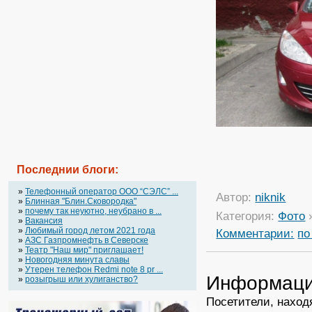
Последнии блоги:
»
Телефонный оператор OOO “СЭЛС” ...
Автор:
niknik
»
Блинная "Блин.Сковородка"
»
почему так неуютно, неубрано в ...
Категория:
Фото
»
Вакансия
»
Любимый город летом 2021 года
Комментарии:
по
»
АЗС Газпромнефть в Северске
»
Театр "Наш мир" приглашает!
»
Новогодняя минута славы
»
Утерен телефон Redmi note 8 pr ...
Информац
»
розыгрыш или хулиганство?
Посетители, наход