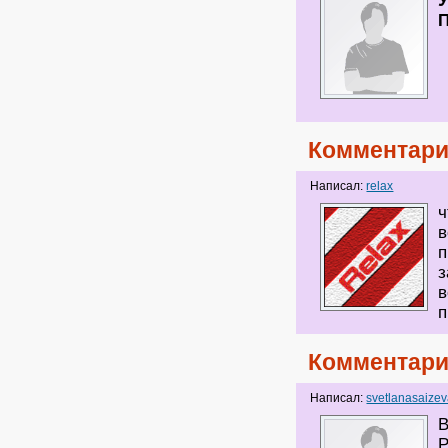
Комментари
Написал:
relax
ч
в
п
з
в
п
Комментари
Написал:
svetlanasaize
В
Р