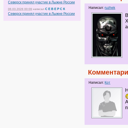
Северск принял участие в Лыжне России
Написал:
ruzhek
С Е В Е Р С К
06.03.2026 00:09
написал
Северск принял участие в Лыжне России
В
Х
а
Комментари
Написал:
Кот
Н
А
п