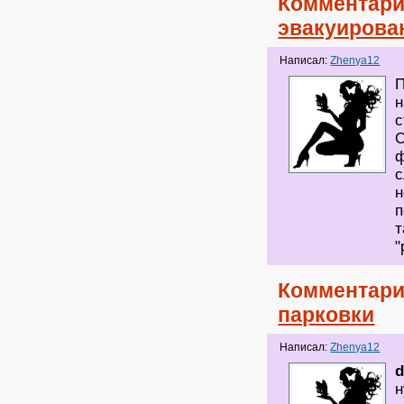
Комментари
эвакуирова
Написал:
Zhenya12
П
н
с
О
ф
с
н
п
т
"
Комментари
парковки
Написал:
Zhenya12
d
н