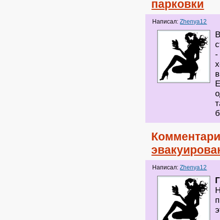
парковки
Написал:
Zhenya12
В
с
-
х
в
Е
о
т
б
Комментари
эвакуирова
Написал:
Zhenya12
Г
Н
п
э