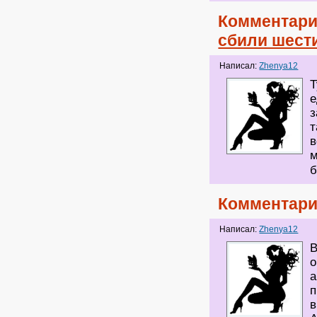
Комментари
сбили шест
Написал:
Zhenya12
Т
е
з
т
в
м
б
Комментари
Написал:
Zhenya12
В
о
а
п
в