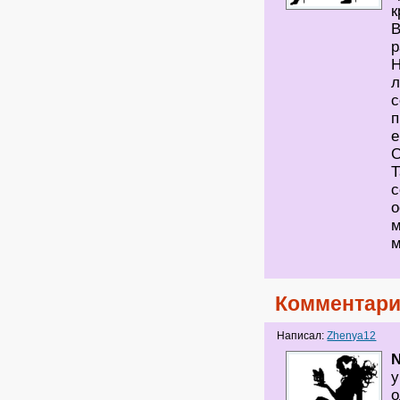
к
В
р
Н
л
с
п
е
С
Т
с
о
м
м
Комментари
Написал:
Zhenya12
у
о