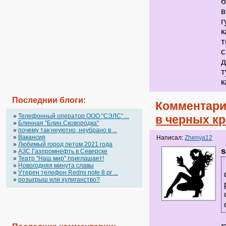
б
в
г
к
т
с
д
т
к
Последнии блоги:
Комментари
»
Телефонный оператор OOO “СЭЛС” ...
в черных к
»
Блинная "Блин.Сковородка"
»
почему так неуютно, неубрано в ...
»
Вакансия
Написал:
Zhenya12
»
Любимый город летом 2021 года
s
»
АЗС Газпромнефть в Северске
»
Театр "Наш мир" приглашает!
»
Новогодняя минута славы
»
Утерен телефон Redmi note 8 pr ...
»
розыгрыш или хулиганство?