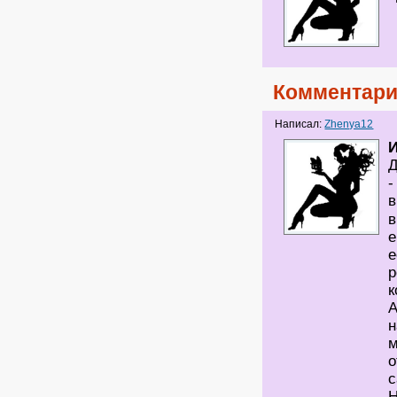
Комментари
Написал:
Zhenya12
И
Д
-
в
в
е
е
р
к
А
н
м
о
Н