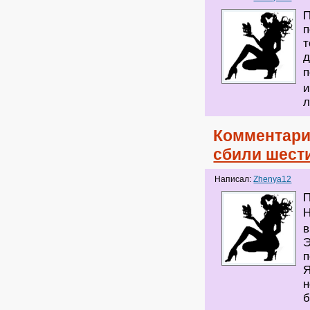
П
п
т
д
п
и
Комментари
сбили шест
Написал:
Zhenya12
П
в
Э
п
Я
н
б