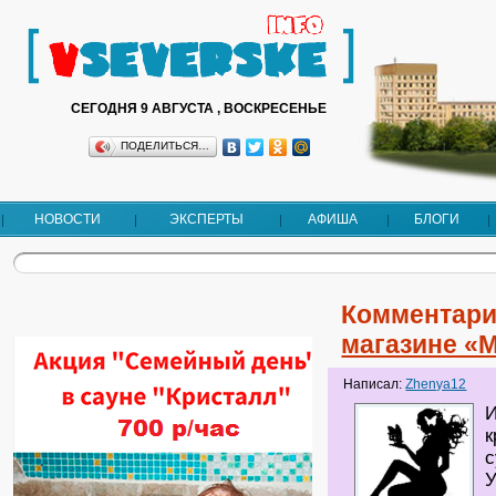
СЕГОДНЯ 9 АВГУСТА , ВОСКРЕСЕНЬЕ
ПОДЕЛИТЬСЯ…
НОВОСТИ
ЭКСПЕРТЫ
АФИША
БЛОГИ
Комментари
магазине «
Написал:
Zhenya12
И
к
с
У