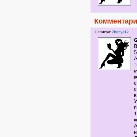
Комментари
Написал:
Zhenya12
G
В
5
А
э
м
к
с
с
в
У
п
1
к
А
н