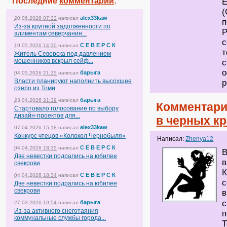
Последние
комментарии
:
Е
(
alex33kaw
20.06.2026 07:33
написал
п
Из-за крупной задолженности по
Р
алиментам северчанин...
с
С Е В Е Р С К
19.05.2026 14:30
написал
т
Житель Северска под давлением
мошенников вскрыл сейф...
с
о
барыга
04.05.2026 21:25
написал
Власти планируют наполнить высохшее
р
озеро из Томи
барыга
23.04.2026 21:39
написал
Комментари
Стартовало голосование по выбору
дизайн-проектов для...
в черных к
alex33kaw
07.04.2026 15:18
написал
Конкурс чтецов «Колокол Чернобыля»
Написал:
Zhenya12
С Е В Е Р С К
04.04.2026 18:35
написал
В
Две невестки подрались на юбилее
в
свекрови
К
С Е В Е Р С К
04.04.2026 18:34
написал
с
Две невестки подрались на юбилее
свекрови
в
с
барыга
27.03.2026 19:54
написал
Из-за активного снеготаяния
п
коммунальные службы города...
Т