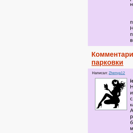
н
Н
п
Комментари
парковки
Написал:
Zhenya12
i
Н
и
с
к
А
р
б
м