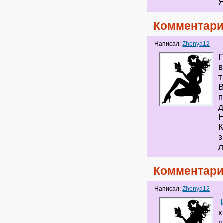
Я
Комментари
Написал:
Zhenya12
П
в
т
В
п
д
Н
К
з
л
Комментари
Написал:
Zhenya12
к
п