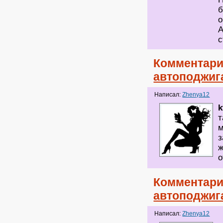
б
о
А
с
Комментари
автоподжиг
Написал:
Zhenya12
k
т
м
з
ж
о
Комментари
автоподжиг
Написал:
Zhenya12