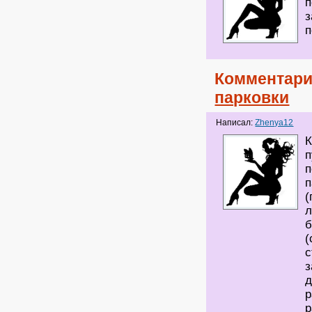
п
з
п
Комментари
парковки
Написал:
Zhenya12
К
п
п
п
(
л
б
(
с
з
д
р
р