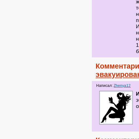
ж
т
н
п
И
н
н
1
Комментари
эвакуирова
Написал:
Zhenya12
И
э
о