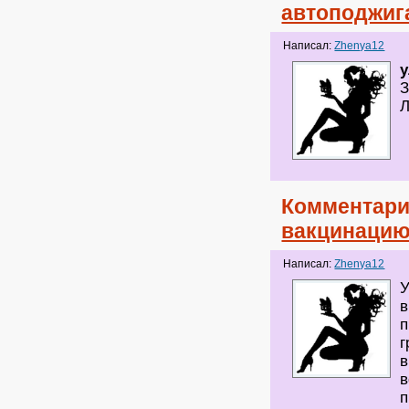
автоподжиг
Написал:
Zhenya12
З
Л
Комментари
вакцинацию
Написал:
Zhenya12
У
в
п
г
в
в
п