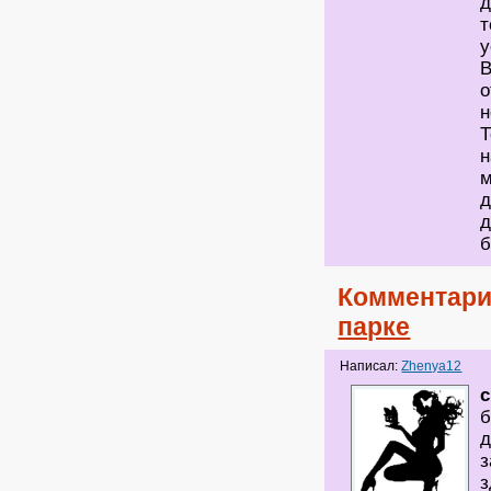
д
т
у
В
о
н
Т
н
м
д
д
б
Комментари
парке
Написал:
Zhenya12
c
б
д
з
з