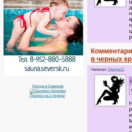
ц
д
н
к
п
ц
р
Комментари
в черных к
Написал:
Zhenya12
Погода в Северске
Gismeteo
Прогноз на 2 недели
Н
р
и
М
к