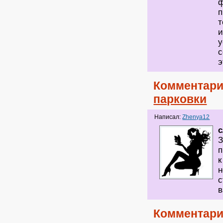
ф
п
т
и
у
с
э
Комментари
парковки
Написал:
Zhenya12
З
п
к
н
с
в
Комментари