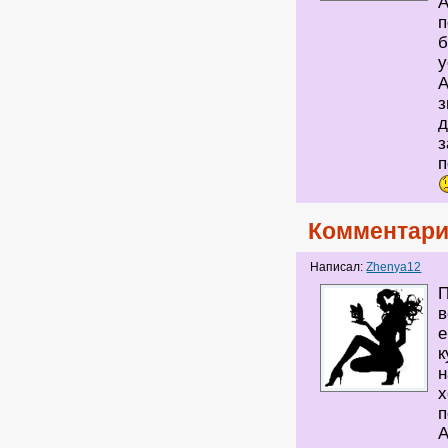
А
п
б
у
А
з
д
з
п
Комментари
Написал:
Zhenya12
П
в
е
к
н
х
п
А