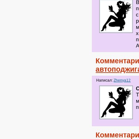
В
п
с
р
м
х
п
А
Комментари
автоподжиг
Написал:
Zhenya12
Т
м
п
Комментари