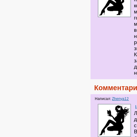
к
м
г
м
в
н
р
з
К
з
д
н
Комментари
Написал:
Zhenya12
Л
д
с
В