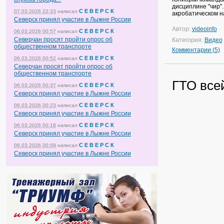
дисциплине "чир".
С Е В Е Р С К
07.03.2026 22:33
написал
акробатическом н
Северск принял участие в Лыжне России
Автор:
videoinfo
С Е В Е Р С К
06.03.2026 00:57
написал
Северчан просят пройти опрос об
Категория:
Видео
общественном транспорте
Комментарии (5)
С Е В Е Р С К
06.03.2026 00:52
написал
Северчан просят пройти опрос об
общественном транспорте
ГТО все
С Е В Е Р С К
06.03.2026 00:37
написал
Северск принял участие в Лыжне России
С Е В Е Р С К
06.03.2026 00:23
написал
Северск принял участие в Лыжне России
С Е В Е Р С К
06.03.2026 00:18
написал
Северск принял участие в Лыжне России
С Е В Е Р С К
06.03.2026 00:09
написал
Северск принял участие в Лыжне России