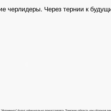
ие черлидеры. Через тернии к будущ
"Фламинго" будут официально представлять Томскую область как сборная ре