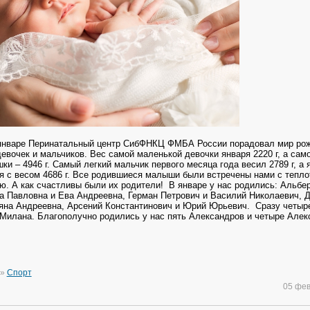
январе Перинатальный центр СибФНКЦ ФМБА России порадовал мир ро
евочек и мальчиков. Вес самой маленькой девочки января 2220 г, а сам
и – 4946 г. Самый легкий мальчик первого месяца года весил 2789 г, а 
я с весом 4686 г. Все родившиеся малыши были встречены нами с тепло
. А как счастливы были их родители!
В январе у нас родились: Альбе
а Павловна и Ева Андреевна, Герман Петрович и Василий Николаевич, 
яна Андреевна, Арсений Константинович и Юрий Юрьевич. Сразу четыр
Милана. Благополучно родились у нас пять Александров и четыре Алек
»
Спорт
05 фе