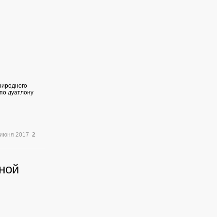
риродного
 по дуатлону
 июня 2017
2
жной