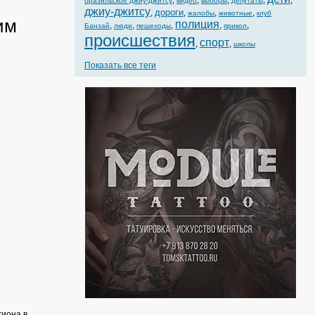
,
,
,
,
,
бразильское джиу-джитсу
видео
выборы
депутаты
джиу-джитсу
дороги
,
,
,
,
жалобы
животные
клуб
им
полиция
,
,
,
,
,
Банзай
люди
пешеходы
прикол
происшествия
спорт
,
,
школы
Показать все теги
гиона в