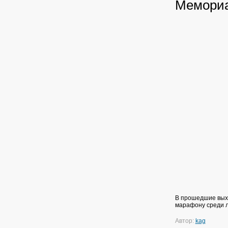
Мемориа
В прошедшие вых
марафону среди л
Автор:
kag