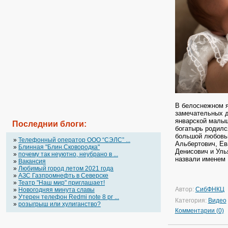
В белоснежном 
замечательных д
январской малышк
Последнии блоги:
богатырь родилс
большой любовью
»
Телефонный оператор OOO “СЭЛС” ...
Альбертович, Ев
»
Блинная "Блин.Сковородка"
Денисович и Уль
»
почему так неуютно, неубрано в ...
назвали именем 
»
Вакансия
»
Любимый город летом 2021 года
»
АЗС Газпромнефть в Северске
»
Театр "Наш мир" приглашает!
Автор:
СибФНКЦ
»
Новогодняя минута славы
»
Утерен телефон Redmi note 8 pr ...
Категория:
Видео
»
розыгрыш или хулиганство?
Комментарии (0)