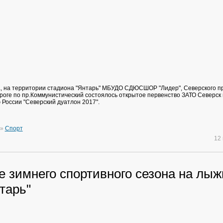
а, на территории стадиона "Янтарь" МБУДО СДЮСШОР "Лидер", Северского п
ороге по пр.Коммунистический состоялось открытое первенство ЗАТО Северск
России "Северский дуатлон 2017".
»
Спорт
12
е зимнего спортивного сезона на лы
тарь"