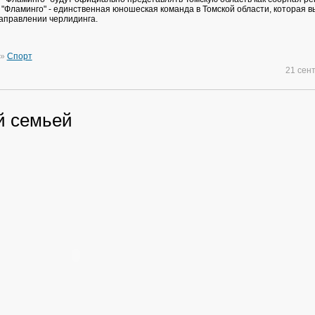
 "Фламинго" - единственная юношеская команда в Томской области, которая в
аправлении черлидинга.
»
Спорт
21 сен
й семьей