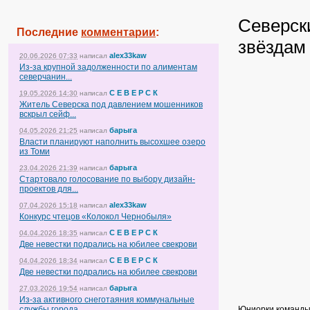
Северск
Последние
комментарии
:
звёздам
alex33kaw
20.06.2026 07:33
написал
Из-за крупной задолженности по алиментам
северчанин...
С Е В Е Р С К
19.05.2026 14:30
написал
Житель Северска под давлением мошенников
вскрыл сейф...
барыга
04.05.2026 21:25
написал
Власти планируют наполнить высохшее озеро
из Томи
барыга
23.04.2026 21:39
написал
Стартовало голосование по выбору дизайн-
проектов для...
alex33kaw
07.04.2026 15:18
написал
Конкурс чтецов «Колокол Чернобыля»
С Е В Е Р С К
04.04.2026 18:35
написал
Две невестки подрались на юбилее свекрови
С Е В Е Р С К
04.04.2026 18:34
написал
Две невестки подрались на юбилее свекрови
барыга
27.03.2026 19:54
написал
Из-за активного снеготаяния коммунальные
Юниорки команды 
службы города...