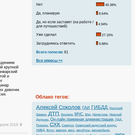
Нет
49.38%
Да, планирую
8.64%
Да, но если заставят (на работе /
4.94%
для путешествий)
Уже сделал
27.16%
Затрудняюсь ответить
9.88%
Всего голосов:
81
Все опросы >>
ждением
ой крупной
январский
той и
рт
Динар
ех девочек
сея.
Облако тегов:
Алексей Соколов
ГИБДД
ГАИ
,
,
,
Григорий
ДТП
МЧС
,
,
,
,
,
,
Шамин
Зоопарк
Мэр
Наркотики
Николай
Он-лайн приемная администрации
,
,
,
Диденко
ПДД
СХК
враля 2019
0
,
,
,
,
Пожары
Северск
Северский кадетский корпус
,
,
,
,
,
,
УМВД
Фото
авария
авто
автобусы
автомобили
дети