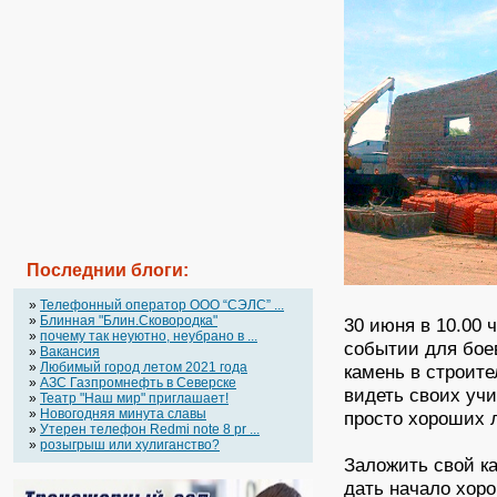
Последнии блоги:
»
Телефонный оператор OOO “СЭЛС” ...
»
Блинная "Блин.Сковородка"
30 июня в 10.00 
»
почему так неуютно, неубрано в ...
событии для боев
»
Вакансия
»
Любимый город летом 2021 года
камень в строите
»
АЗС Газпромнефть в Северске
видеть своих учи
»
Театр "Наш мир" приглашает!
»
Новогодняя минута славы
просто хороших 
»
Утерен телефон Redmi note 8 pr ...
»
розыгрыш или хулиганство?
Заложить свой ка
дать начало хор