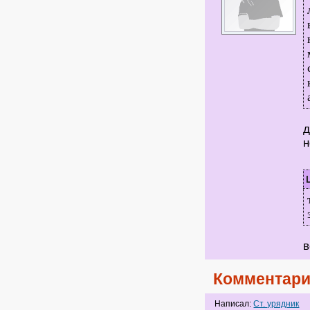
д
н
в
Комментари
Написал:
Ст. урядник