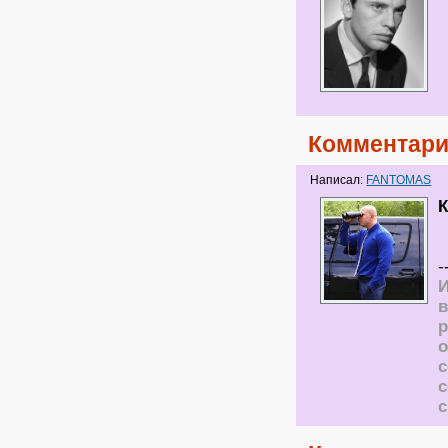
Комментари
Написал:
FANTOMAS
К
-
И
в
р
о
с