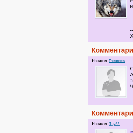
Н
-
Х
Комментари
Написал:
Theorems
С
А
э
Ч
Комментари
Написал:
f1gv83