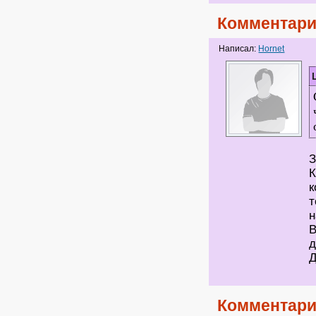
Комментари
Написал:
Hornet
З
К
к
т
н
В
д
Д
Комментари