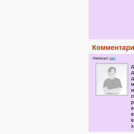
Комментари
Написал:
kag
д
д
д
м
м
п
р
в
в
в
х