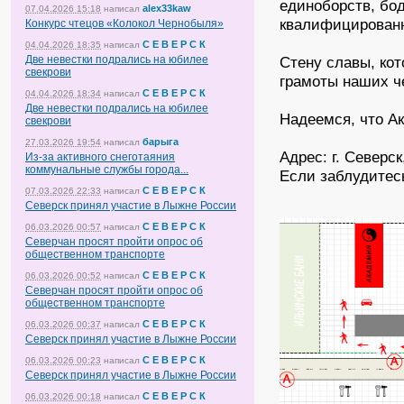
единоборств, бо
alex33kaw
07.04.2026 15:18
написал
квалифицированн
Конкурс чтецов «Колокол Чернобыля»
С Е В Е Р С К
04.04.2026 18:35
написал
Две невестки подрались на юбилее
Стену славы, кот
свекрови
грамоты наших ч
С Е В Е Р С К
04.04.2026 18:34
написал
Две невестки подрались на юбилее
Надеемся, что А
свекрови
барыга
27.03.2026 19:54
написал
Адрес: г. Северск
Из-за активного снеготаяния
коммунальные службы города...
Если заблудитесь
С Е В Е Р С К
07.03.2026 22:33
написал
Северск принял участие в Лыжне России
С Е В Е Р С К
06.03.2026 00:57
написал
Северчан просят пройти опрос об
общественном транспорте
С Е В Е Р С К
06.03.2026 00:52
написал
Северчан просят пройти опрос об
общественном транспорте
С Е В Е Р С К
06.03.2026 00:37
написал
Северск принял участие в Лыжне России
С Е В Е Р С К
06.03.2026 00:23
написал
Северск принял участие в Лыжне России
С Е В Е Р С К
06.03.2026 00:18
написал