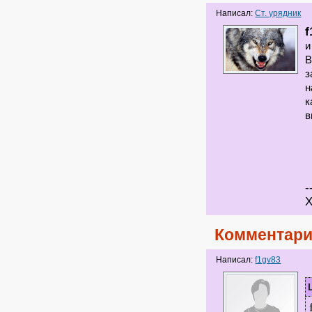
Написал:
Ст. урядник
f
и
В
з
н
к
в
-
Х
Комментари
Написал:
f1gv83