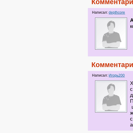
Комментари
Написал:
depthcore
к
Комментари
Написал:
Игорь200
Х
с
д
П
ц
ж
с
а