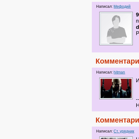
Написал:
Мефодий
9
п
d
Р
Комментари
Написал:
hitman
И
-
Н
Комментари
Написал:
Ст. урядник