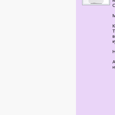
С
М
Т
в
к
Н
А
н