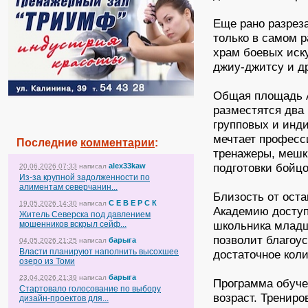
Еще рано разреза
только в самом р
храм боевых иску
джиу-джитсу и д
Общая площадь А
разместятся два
групповых и инди
мечтает професс
Последние
комментарии
:
тренажеры, мешки
подготовки бойц
alex33kaw
20.06.2026 07:33
написал
Из-за крупной задолженности по
алиментам северчанин...
Близость от оста
С Е В Е Р С К
19.05.2026 14:30
написал
Академию доступ
Житель Северска под давлением
школьника младш
мошенников вскрыл сейф...
позволит благоу
барыга
04.05.2026 21:25
написал
Власти планируют наполнить высохшее
достаточное коли
озеро из Томи
барыга
23.04.2026 21:39
написал
Программа обуче
Стартовало голосование по выбору
возраст. Тренир
дизайн-проектов для...