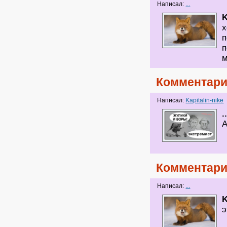
Написал:
...
K
х
п
п
м
Комментари
Написал:
Kapitalin-nike
.
А
Комментари
Написал:
...
K
э