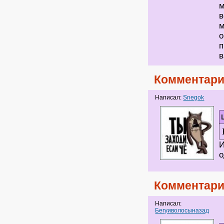
м
в
м
о
п
в
Комментари
Написал:
Snegok
И
о
Комментари
Написал:
Бегуиволосыназад