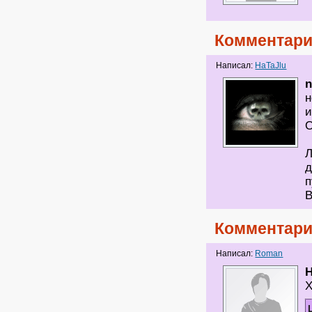
Комментари
Написал:
HaTaJlu
n
н
и
О
Л
д
п
В
Комментари
Написал:
Roman
H
Х