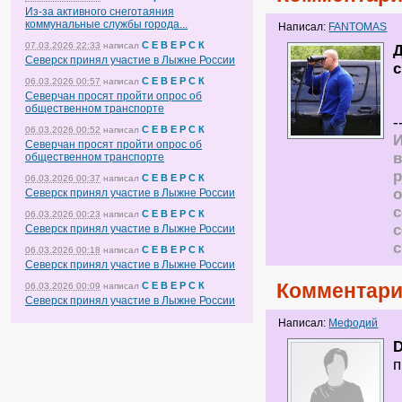
Из-за активного снеготаяния
коммунальные службы города...
Написал:
FANTOMAS
С Е В Е Р С К
07.03.2026 22:33
написал
Д
Северск принял участие в Лыжне России
с
С Е В Е Р С К
06.03.2026 00:57
написал
Северчан просят пройти опрос об
общественном транспорте
-
С Е В Е Р С К
06.03.2026 00:52
написал
И
Северчан просят пройти опрос об
в
общественном транспорте
р
С Е В Е Р С К
06.03.2026 00:37
написал
о
Северск принял участие в Лыжне России
С Е В Е Р С К
06.03.2026 00:23
написал
с
Северск принял участие в Лыжне России
С Е В Е Р С К
06.03.2026 00:18
написал
Северск принял участие в Лыжне России
Комментари
С Е В Е Р С К
06.03.2026 00:09
написал
Северск принял участие в Лыжне России
Написал:
Мефодий
D
п