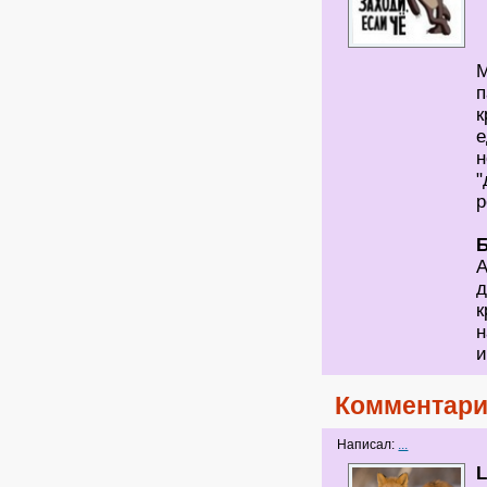
М
п
к
е
н
"
р
А
д
н
и
Комментари
Написал:
...