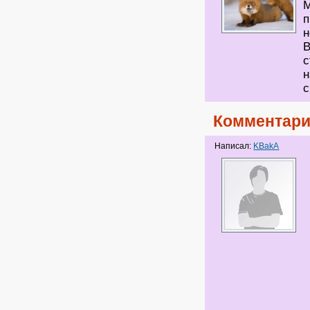
М
п
н
В
с
н
с
Комментари
Написал:
KBakA