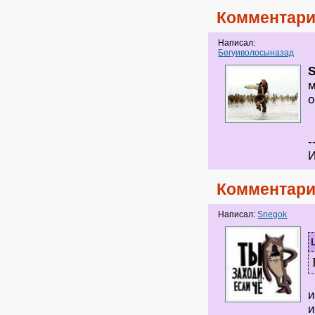
Комментари
Написал:
Бегуиволосыназад
м
о
-
И
Комментари
Написал:
Snegok
и
и