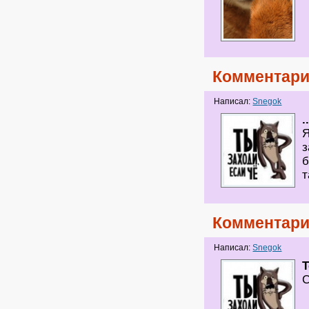
Комментари
Написал:
Snegok
.
Я
з
б
т
Комментари
Написал:
Snegok
T
С