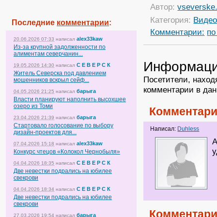
Автор:
vseverske.
Категория:
Виде
Последние
комментарии
:
Комментарии:
по
alex33kaw
20.06.2026 07:33
написал
Из-за крупной задолженности по
алиментам северчанин...
Информац
С Е В Е Р С К
19.05.2026 14:30
написал
Житель Северска под давлением
Посетители, наход
мошенников вскрыл сейф...
комментарии в дан
барыга
04.05.2026 21:25
написал
Власти планируют наполнить высохшее
озеро из Томи
Комментари
барыга
23.04.2026 21:39
написал
Стартовало голосование по выбору
Написал:
Duhless
дизайн-проектов для...
А
alex33kaw
07.04.2026 15:18
написал
у
Конкурс чтецов «Колокол Чернобыля»
С Е В Е Р С К
04.04.2026 18:35
написал
Две невестки подрались на юбилее
свекрови
С Е В Е Р С К
04.04.2026 18:34
написал
Две невестки подрались на юбилее
свекрови
Комментари
барыга
27.03.2026 19:54
написал