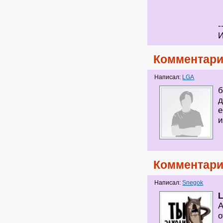
-
И
Комментари
Написал:
LGA
б
д
е
и
Комментари
Написал:
Snegok
А
о