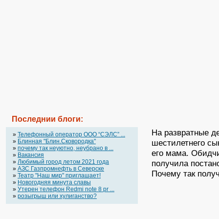
Последнии блоги:
На развратные де
»
Телефонный оператор OOO “СЭЛС” ...
»
Блинная "Блин.Сковородка"
шестилетнего сы
»
почему так неуютно, неубрано в ...
его мама. Обидчи
»
Вакансия
»
Любимый город летом 2021 года
получила постано
»
АЗС Газпромнефть в Северске
Почему так полу
»
Театр "Наш мир" приглашает!
»
Новогодняя минута славы
»
Утерен телефон Redmi note 8 pr ...
»
розыгрыш или хулиганство?