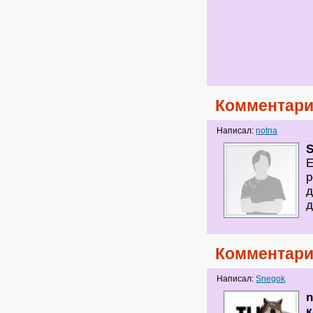
Комментари
Написал:
notna
Е
р
д
д
Комментари
Написал:
Snegok
n
к