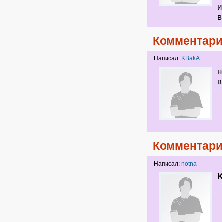
и
в
Комментари
Написал:
KBakA
н
в
Комментари
Написал:
notna