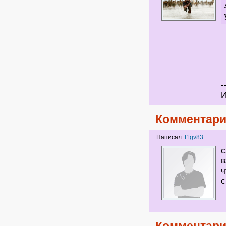
-
И
Комментари
Написал:
f1gv83
с
в
ч
с