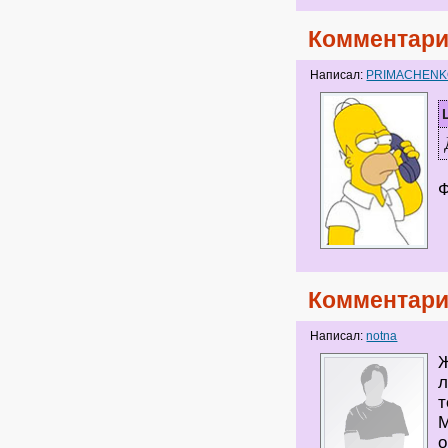
Комментари
Написал:
PRIMACHEN
Ф
Комментари
Написал:
notna
Ж
л
т
М
о