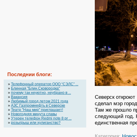
Последнии блоги:
»
Телефонный оператор OOO “СЭЛС” ...
»
Блинная "Блин.Сковородка"
»
почему так неуютно, неубрано в ...
Северск откроют 
»
Вакансия
»
Любимый город летом 2021 года
сделал мэр горо
»
АЗС Газпромнефть в Северске
Там же прошло п
»
Театр "Наш мир" приглашает!
»
Новогодняя минута славы
следующий год. 
»
Утерен телефон Redmi note 8 pr ...
единственная пре
»
розыгрыш или хулиганство?
Категория:
Новос