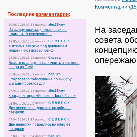
Комментарии (15
Последние
комментарии
:
alex33kaw
20.06.2026 07:33
написал
На заседа
Из-за крупной задолженности по
алиментам северчанин...
совета об
С Е В Е Р С К
19.05.2026 14:30
написал
Житель Северска под давлением
концепцию
мошенников вскрыл сейф...
опережаю
барыга
04.05.2026 21:25
написал
Власти планируют наполнить высохшее
озеро из Томи
барыга
23.04.2026 21:39
написал
Стартовало голосование по выбору
дизайн-проектов для...
alex33kaw
07.04.2026 15:18
написал
Конкурс чтецов «Колокол Чернобыля»
С Е В Е Р С К
04.04.2026 18:35
написал
Две невестки подрались на юбилее
свекрови
С Е В Е Р С К
04.04.2026 18:34
написал
Две невестки подрались на юбилее
свекрови
барыга
27.03.2026 19:54
написал