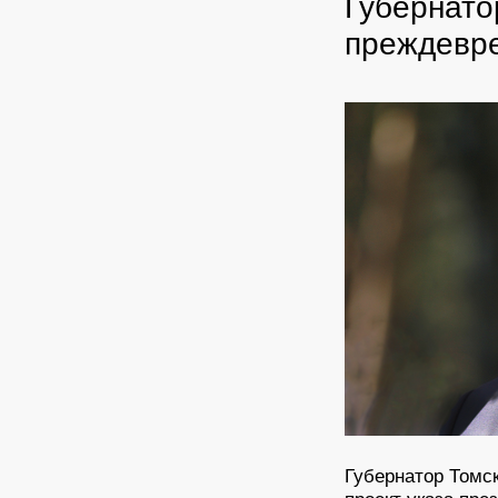
Губернато
преждевр
Губернатор Томс