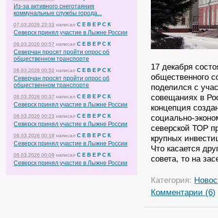
Из-за активного снеготаяния
коммунальные службы города...
С Е В Е Р С К
07.03.2026 22:33
написал
Северск принял участие в Лыжне России
С Е В Е Р С К
06.03.2026 00:57
написал
Северчан просят пройти опрос об
общественном транспорте
17 декабря состо
С Е В Е Р С К
06.03.2026 00:52
написал
общественного с
Северчан просят пройти опрос об
общественном транспорте
поделился с уча
совещаниях в Ро
С Е В Е Р С К
06.03.2026 00:37
написал
Северск принял участие в Лыжне России
концепция созда
социально-эконо
С Е В Е Р С К
06.03.2026 00:23
написал
Северск принял участие в Лыжне России
северской ТОР п
С Е В Е Р С К
06.03.2026 00:18
написал
крупных инвести
Северск принял участие в Лыжне России
Что касается дру
С Е В Е Р С К
06.03.2026 00:09
написал
совета, то на за
Северск принял участие в Лыжне России
Категория:
Новос
Комментарии (6)