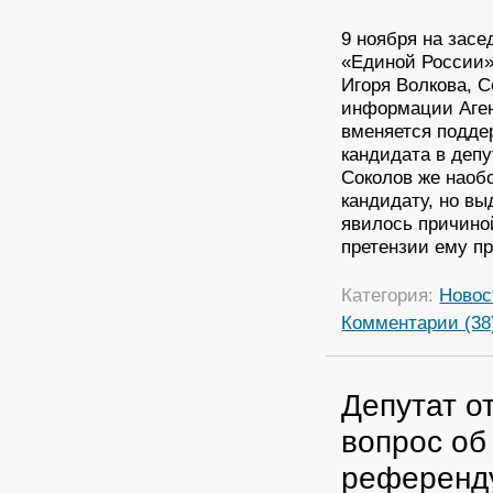
9 ноября на засе
«Единой России»
Игоря Волкова, С
информации Аген
вменяется подде
кандидата в деп
Соколов же наоб
кандидату, но вы
явилось причиной
претензии ему п
Категория:
Новос
Комментарии (38
Депутат о
вопрос об
референд